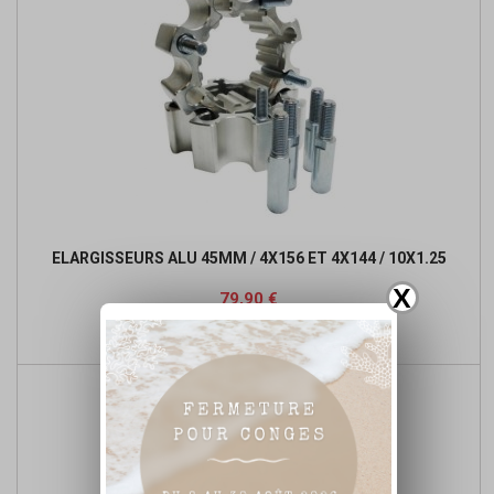
ELARGISSEURS ALU 45MM / 4X156 ET 4X144 / 10X1.25
X
Prix
79,90 €

Ajouter au panier