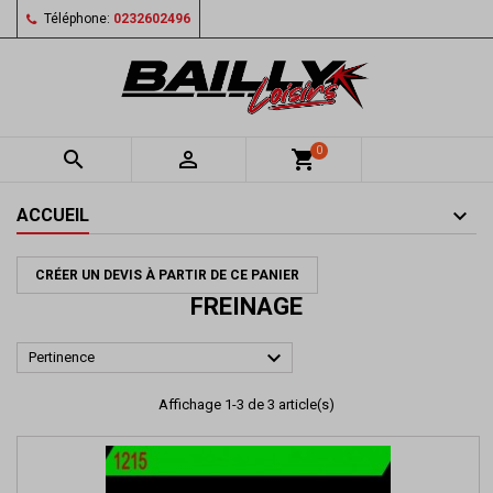
Téléphone:
0232602496
0


shopping_cart
ACCUEIL
CRÉER UN DEVIS À PARTIR DE CE PANIER
FREINAGE

Pertinence
Affichage 1-3 de 3 article(s)