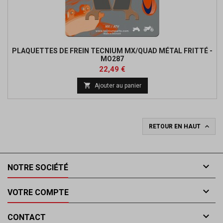
PLAQUETTES DE FREIN TECNIUM MX/QUAD MÉTAL FRITTÉ -
MO287
Prix
Prix
22,49 €
de

Ajouter au panier
base

RETOUR EN HAUT

NOTRE SOCIÉTÉ

VOTRE COMPTE

CONTACT