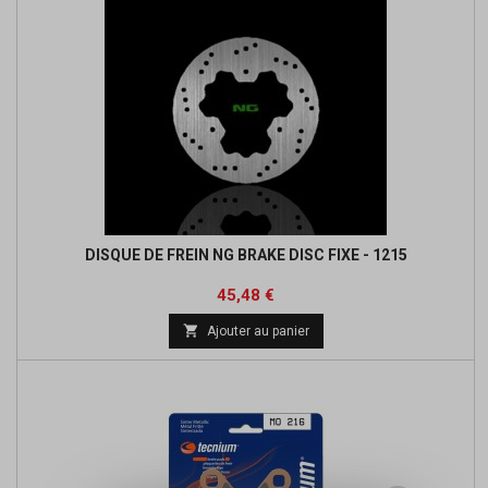
DISQUE DE FREIN NG BRAKE DISC FIXE - 1215
Prix
Prix
45,48 €
de

Ajouter au panier
base