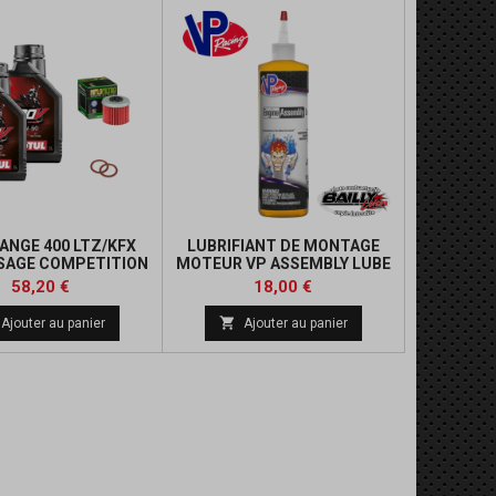
DANGE 400 LTZ/KFX
LUBRIFIANT DE MONTAGE
SAGE COMPETITION
MOTEUR VP ASSEMBLY LUBE
(355 ML)
Prix
Prix
Prix
58,20 €
18,00 €
de

Ajouter au panier
Ajouter au panier
base