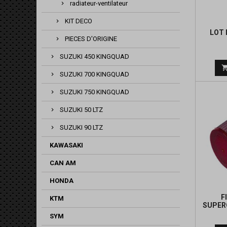
radiateur-ventilateur
KIT DECO
LOT 
PIECES D'ORIGINE
SUZUKI 450 KINGQUAD
SUZUKI 700 KINGQUAD
SUZUKI 750 KINGQUAD
SUZUKI 50 LTZ
SUZUKI 90 LTZ
KAWASAKI
CAN AM
HONDA
F
KTM
SUPER
SYM