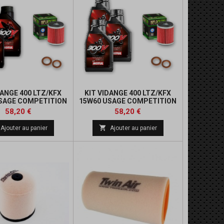
DANGE 400 LTZ/KFX
KIT VIDANGE 400 LTZ/KFX
SAGE COMPETITION
15W60 USAGE COMPETITION
Prix
Prix
Prix
Prix
58,20 €
58,20 €
de
de

Ajouter au panier
Ajouter au panier
base
base