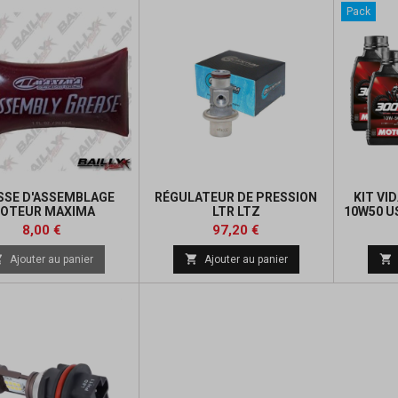
Pack
SSE D'ASSEMBLAGE
RÉGULATEUR DE PRESSION
KIT VI
OTEUR MAXIMA
LTR LTZ
10W50 U
Prix
Prix
8,00 €
97,20 €



Ajouter au panier
Ajouter au panier