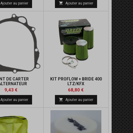
de
de

Ajouter au panier
Ajouter au panier
base
base
INT DE CARTER
KIT PROFLOW + BRIDE 400
ALTERNATEUR
LTZ/KFX
Prix
Prix
Prix
Prix
9,43 €
68,80 €
de
de

Ajouter au panier
Ajouter au panier
base
base