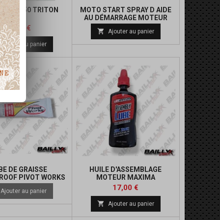
 A AIR 450 TRITON
MOTO START SPRAY D AIDE
AU DÉMARRAGE MOTEUR
Prix
Prix
21,79 €

Ajouter au panier
de
Ajouter au panier
base
BE DE GRAISSE
HUILE D'ASSEMBLAGE
ROOF PIVOT WORKS
MOTEUR MAXIMA
Prix
17,00 €
Ajouter au panier

Ajouter au panier