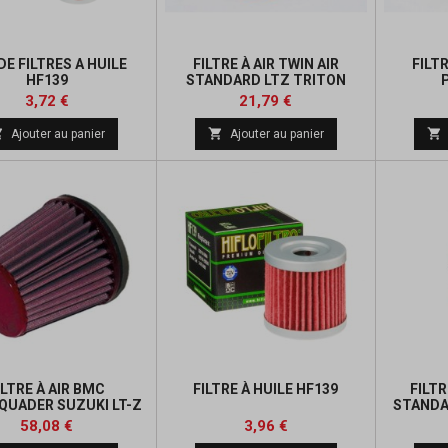
DE FILTRES A HUILE
FILTRE À AIR TWIN AIR
FILTR
HF139
STANDARD LTZ TRITON
Prix
Prix
Prix
Prix
3,72 €
21,79 €
de
de



Ajouter au panier
Ajouter au panier
base
base
ILTRE À AIR BMC
FILTRE À HUILE HF139
FILTR
QUADER SUZUKI LT-Z
STANDA
400
Prix
Prix
Prix
Prix
58,08 €
3,96 €