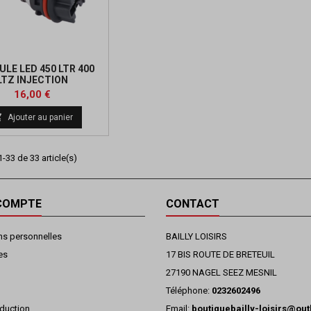
LE LED 450 LTR 400
LTZ INJECTION
Prix
16,00 €

Ajouter au panier
-33 de 33 article(s)
COMPTE
CONTACT
ns personnelles
BAILLY LOISIRS
es
17 BIS ROUTE DE BRETEUIL
27190 NAGEL SEEZ MESNIL
Téléphone:
0232602496
duction
Email:
boutiquebailly-loisirs@ou