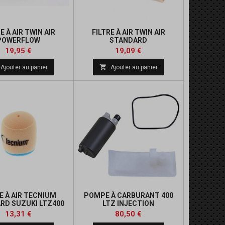
E À AIR TWIN AIR
FILTRE À AIR TWIN AIR
POWERFLOW
STANDARD
Prix
Prix
Prix
19,95 €
19,09 €
de

Ajouter au panier
Ajouter au panier
base
E À AIR TECNIUM
POMPE À CARBURANT 400
RD SUZUKI LTZ400
LTZ INJECTION
Prix
Prix
Prix
Prix
13,31 €
80,50 €