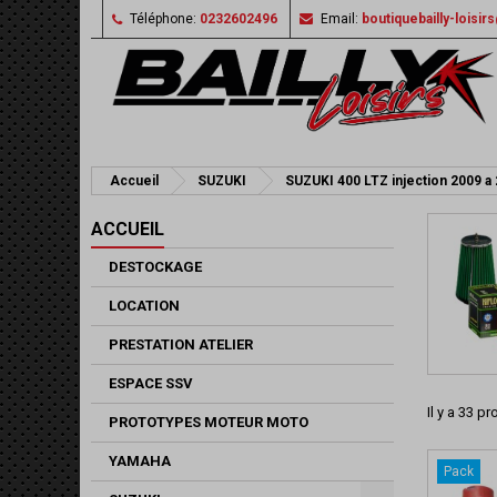
Téléphone:
0232602496
Email:
boutiquebailly-loisi
Accueil
SUZUKI
SUZUKI 400 LTZ injection 2009 a
ACCUEIL
DESTOCKAGE
LOCATION
PRESTATION ATELIER
ESPACE SSV
Il y a 33 pr
PROTOTYPES MOTEUR MOTO
YAMAHA
Pack