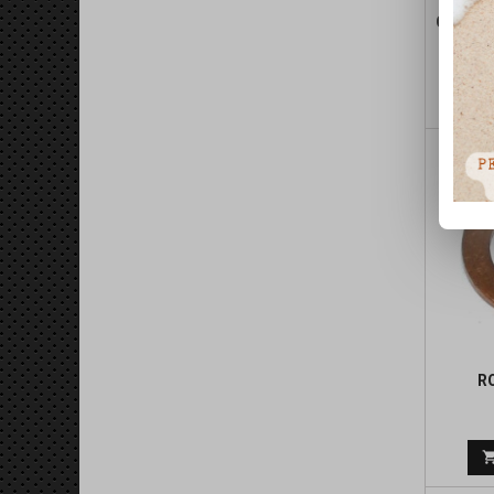
GREEN 
A A
R