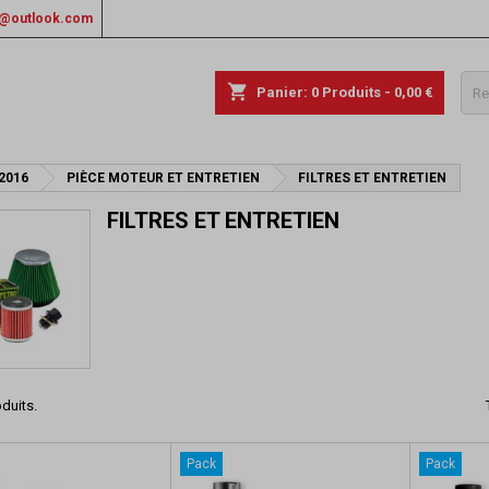
rs@outlook.com
shopping_cart
Panier:
0
Produits - 0,00 €
 2016
PIÈCE MOTEUR ET ENTRETIEN
FILTRES ET ENTRETIEN
FILTRES ET ENTRETIEN
oduits.
Pack
Pack