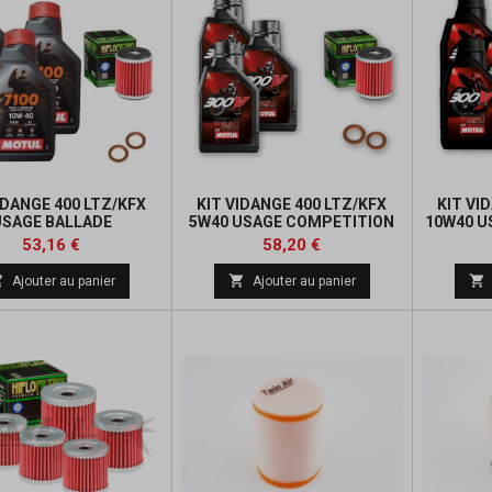
IDANGE 400 LTZ/KFX
KIT VIDANGE 400 LTZ/KFX
KIT VI
USAGE BALLADE
5W40 USAGE COMPETITION
10W40 U
Prix
Prix
Prix
Prix
53,16 €
58,20 €
de
de



Ajouter au panier
Ajouter au panier
base
base