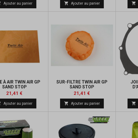
de
de



Ajouter au panier
Ajouter au panier
base
base
E À AIR TWIN AIR GP
SUR-FILTRE TWIN AIR GP
JO
SAND STOP
SAND STOP
D'
Prix
Prix
Prix
Prix
21,41 €
21,41 €
de
de



Ajouter au panier
Ajouter au panier
base
base