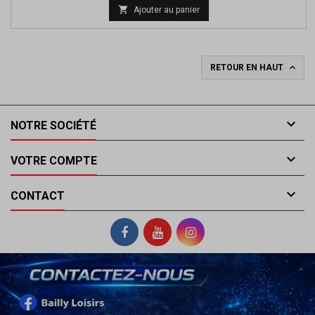
de

Ajouter au panier
base

RETOUR EN HAUT

NOTRE SOCIÉTÉ

VOTRE COMPTE

CONTACT