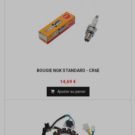
BOUGIE NGK STANDARD - CR6E
Prix
Prix
14,69 €
de

Ajouter au panier
base