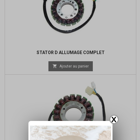
STATOR D ALLUMAGE COMPLET
Prix

Ajouter au panier
de
base
X