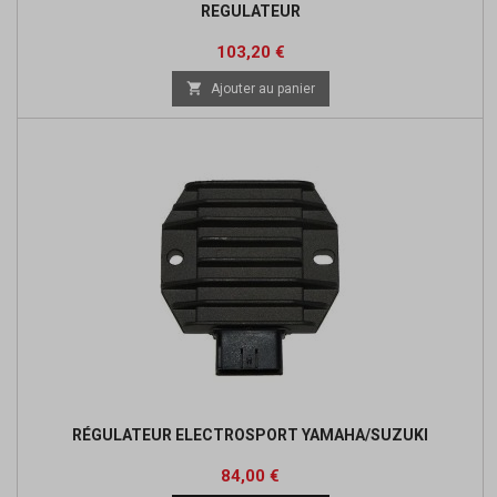
REGULATEUR
Prix
Prix
103,20 €
de

Ajouter au panier
base
RÉGULATEUR ELECTROSPORT YAMAHA/SUZUKI
Prix
Prix
84,00 €