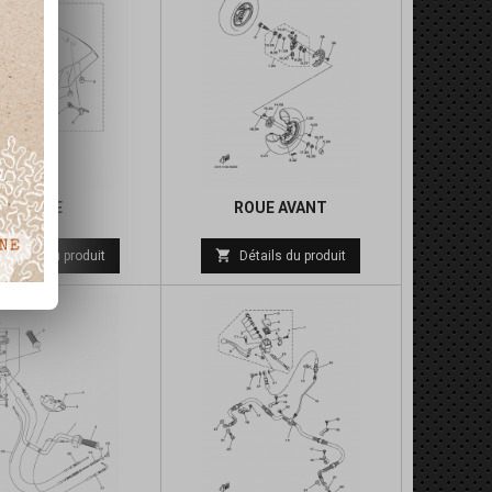
SELLE
ROUE AVANT
Prix
Prix

Détails du produit
Détails du produit
de
de
base
base