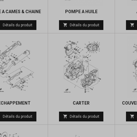
 A CAMES & CHAINE
POMPE A HUILE
Prix
Prix



Détails du produit
Détails du produit
de
de
base
base
ECHAPPEMENT
CARTER
COUVER
Prix
Prix



Détails du produit
Détails du produit
de
de
base
base