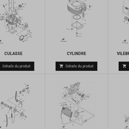
CULASSE
CYLINDRE
VILEB
Prix



Détails du produit
Détails du produit
de
base