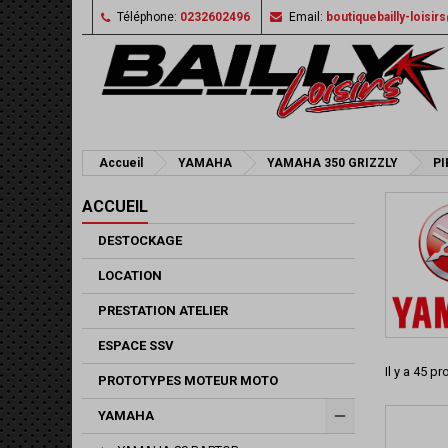
Téléphone:
0232602496
Email:
boutiquebailly-loisi
Accueil
YAMAHA
YAMAHA 350 GRIZZLY
PI
ACCUEIL
DESTOCKAGE
LOCATION
PRESTATION ATELIER
ESPACE SSV
Il y a 45 pr
PROTOTYPES MOTEUR MOTO
YAMAHA