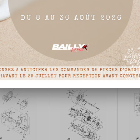
DIRECTION
RESERVOIR A ESSENCE
Prix
Prix



Détails du produit
Détails du produit
de
de
base
base