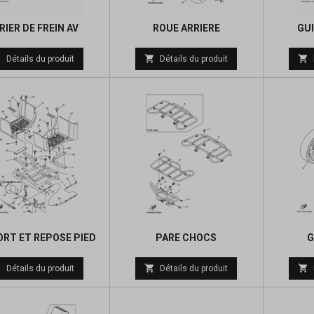
RIER DE FREIN AV
ROUE ARRIERE
GU
Prix
Prix



Détails du produit
Détails du produit
de
de
base
base
RT ET REPOSE PIED
PARE CHOCS
G
Prix
Prix



Détails du produit
Détails du produit
de
de
base
base