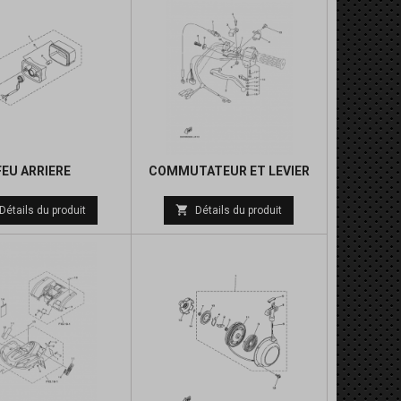
FEU ARRIERE
COMMUTATEUR ET LEVIER
Prix
Prix

Détails du produit
Détails du produit
de
de
base
base