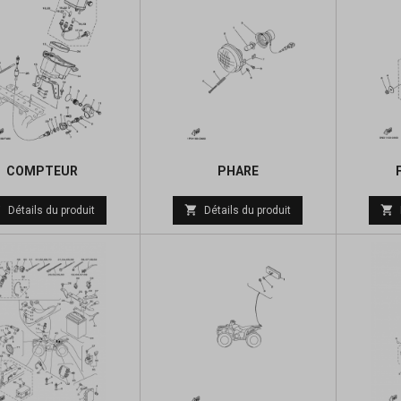
COMPTEUR
PHARE
Prix
Prix



Détails du produit
Détails du produit
de
de
base
base