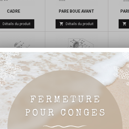
CADRE
PARE BOUE AVANT
PAR
Prix



Détails du produit
Détails du produit
de
base
BRAS ARRIERE
ARBRE DE TRANSMISSION
SUSP
Prix



Détails du produit
Détails du produit
de
base