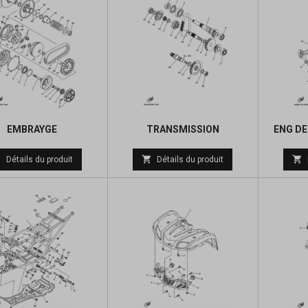
EMBRAYGE
TRANSMISSION
ENG DE
Prix
Prix



Détails du produit
Détails du produit
de
de
base
base