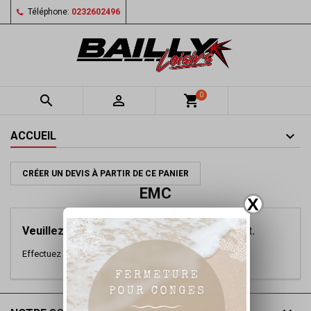
Téléphone:
0232602496
0


shopping_cart
ACCUEIL
CRÉER UN DEVIS À PARTIR DE CE PANIER
EMC
X
Veuillez nous excuser pour le désagrément.
Effectuez une nouvelle recherche