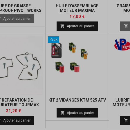
UBE DE GRAISSE
HUILE D'ASSEMBLAGE
GRAIS
PROOF PIVOT WORKS
MOTEUR MAXIMA
MO
Prix
17,00 €

Ajouter au panier


Ajouter au panier
Pack
T RÉPARATION DE
KIT 2 VIDANGES KTM 525 ATV
LUBRIF
URATEUR TOURMAX
MOTEUR 
Prix
Prix
31,20 €

Ajouter au panier
de


Ajouter au panier
base