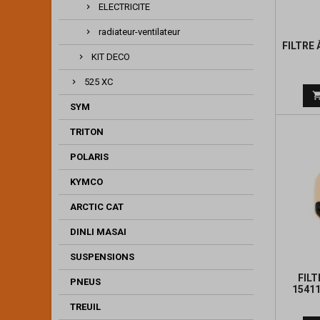
ELECTRICITE
radiateur-ventilateur
FILTRE 
KIT DECO
525 XC
SYM
TRITON
POLARIS
KYMCO
ARCTIC CAT
DINLI MASAI
SUSPENSIONS
FILT
PNEUS
1541
TREUIL