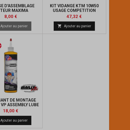
SE D'ASSEMBLAGE
KIT VIDANGE KTM 10W50
TEUR MAXIMA
USAGE COMPETITION
Prix
Prix
Prix
8,00 €
47,32 €
de

Ajouter au panier
Ajouter au panier
base
IANT DE MONTAGE
VP ASSEMBLY LUBE
(355 ML)
Prix
18,00 €
Ajouter au panier