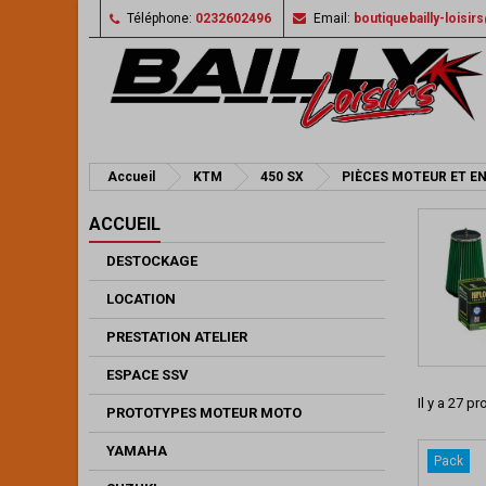
Téléphone:
0232602496
Email:
boutiquebailly-loisi
Accueil
KTM
450 SX
PIÈCES MOTEUR ET E
ACCUEIL
DESTOCKAGE
LOCATION
PRESTATION ATELIER
ESPACE SSV
Il y a 27 pr
PROTOTYPES MOTEUR MOTO
YAMAHA
Pack