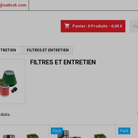
rs@outlook.com
shopping_cart
Panier:
0
Produits - 0,00 €
NTRETIEN
FILTRES ET ENTRETIEN
FILTRES ET ENTRETIEN
oduits.
Pack
Pack