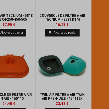
 AIR TECNIUM - 5818
COUVERCLE DE FILTRE À AIR
SX-F250/450/505
TECNIUM - 2823 KTM
SX125/SX-F250/450
Prix
Prix
Prix
Prix
17,95 €
16,13 €
de
de

Ajouter au panier
Ajouter au panier
base
base
LE DE FILTRE À AIR
TWIN AIR FILTRE À AIR TWIN
N AIR - 160110
AIR PRÉ-HUILÉ - 154116X
M/HUSQVARNA
Prix
Prix
Prix
Prix
24,40 €
23,48 €