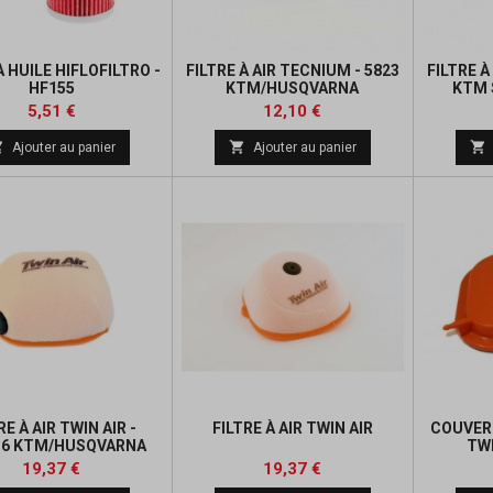
À HUILE HIFLOFILTRO -
FILTRE À AIR TECNIUM - 5823
FILTRE À
HF155
KTM/HUSQVARNA
KTM 
Prix
Prix
Prix
Prix
5,51 €
12,10 €
de
de



Ajouter au panier
Ajouter au panier
base
base
RE À AIR TWIN AIR -
FILTRE À AIR TWIN AIR
COUVERC
16 KTM/HUSQVARNA
TWI
KT
Prix
Prix
Prix
Prix
19,37 €
19,37 €