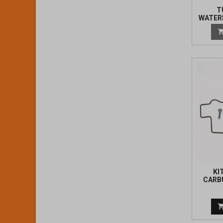
T
WATER
KI
CARB