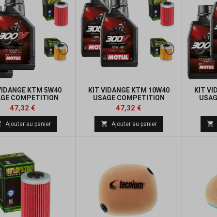
VIDANGE KTM 5W40
KIT VIDANGE KTM 10W40
KIT V
GE COMPETITION
USAGE COMPETITION
USAG
Prix
Prix
Prix
Prix
47,32 €
47,32 €
de
de



Ajouter au panier
Ajouter au panier
base
base