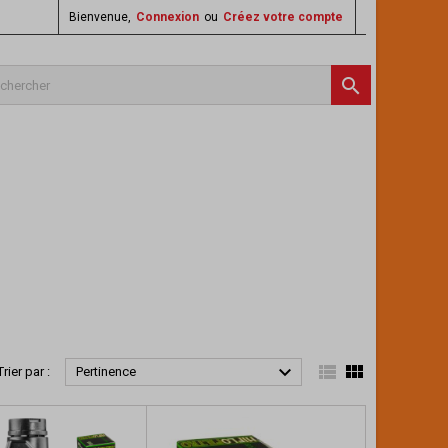
Bienvenue,
Connexion
ou
Créez votre compte




Trier par :
Pertinence