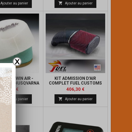
de
de

Ajouter au panier
Ajouter au panier
base
base
X
ILTRE TWIN AIR -
KIT ADMISSION D'AIR
DC KTM/HUSQVARNA
COMPLET FUEL CUSTOMS
QUAD KTM
Prix
Prix
Prix
Prix
11,73 €
406,30 €
de
de

Ajouter au panier
Ajouter au panier
base
base