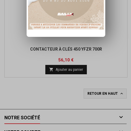
CONTACTEUR À CLÉS 450 YFZR 700R
Prix
56,10 €

Ajouter au panier

RETOUR EN HAUT

NOTRE SOCIÉTÉ