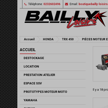
Téléphone:
0232602496
Email:
boutiquebailly-loisi
Accueil
HONDA
TRX 450
PIÈCES MOTEUR E
ACCUEIL
DESTOCKAGE
LOCATION
PRESTATION ATELIER
ESPACE SSV
Il y a 18 pr
PROTOTYPES MOTEUR MOTO
YAMAHA