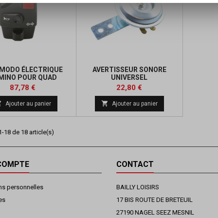
MODO ÉLECTRIQUE
AVERTISSEUR SONORE
MINO POUR QUAD
UNIVERSEL
HOMOLOGUÉ
Prix
Prix
Prix
Prix
87,78 €
22,80 €
de
de


Ajouter au panier
Ajouter au panier
base
base
-18 de 18 article(s)
COMPTE
CONTACT
ns personnelles
BAILLY LOISIRS
es
17 BIS ROUTE DE BRETEUIL
27190 NAGEL SEEZ MESNIL