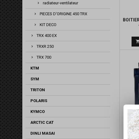
radiateur-ventilateur
PIECES D'ORIGINE 450 TRX
BOITIE
KIT DECO
TRX 400 EX
TRXR 250
TRX 700
KTM
SYM
TRITON
POLARIS
KYMCO
BOITI
ARCTIC CAT
BIG G
DINLI MASAI