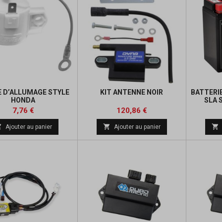
E D’ALLUMAGE STYLE
KIT ANTENNE NOIR
BATTERI
HONDA
SLA 
Prix
Prix
Prix
Prix
7,76 €
120,86 €
de
de



Ajouter au panier
Ajouter au panier
base
base