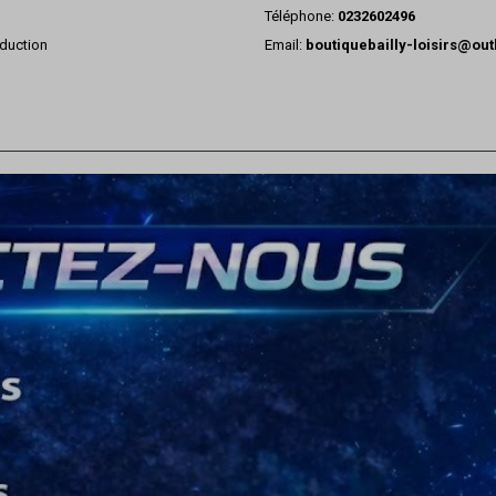
Téléphone:
0232602496
duction
Email:
boutiquebailly-loisirs@ou