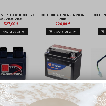
R VORTEX X10 CDI TRX
CDI HONDA TRX 450 R 2004-
CDI HON
450 2004-2006
2005
Prix
Prix
Prix
527,00 €
226,00 €
de



Ajouter au panier
Ajouter au panier
base
ER CDI +1000 TRS/MN
BATTERIE TECNIUM SANS
RELAIS
UN HONDA TRX 450R
ENTRETIEN ACTIVÉ USINE -
BTZ7S
Prix
Prix
Prix
Prix
207,20 €
45,79 €