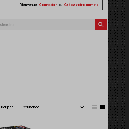
Bienvenue,
Connexion
ou
Créez votre compte




Trier par :
Pertinence