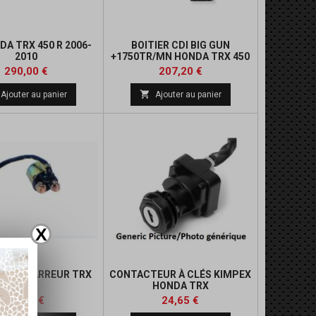
DA TRX 450 R 2006-
BOITIER CDI BIG GUN
2010
+1750TR/MN HONDA TRX 450
Prix
Prix
Prix
290,00 €
207,20 €
de

Ajouter au panier
Ajouter au panier
base
X
 DE DÉMARREUR TRX
CONTACTEUR À CLÉS KIMPEX
HONDA TRX
Prix
Prix
Prix
Prix
24,65 €
24,65 €