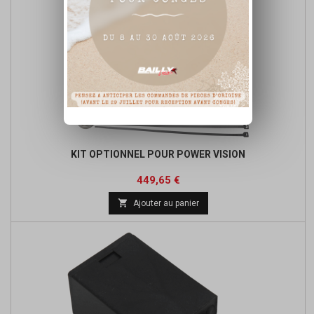
KIT OPTIONNEL POUR POWER VISION
Prix
Prix
449,65 €
de

Ajouter au panier
base