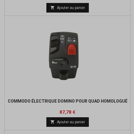
de

Ajouter au panier
base
COMMODO ÉLECTRIQUE DOMINO POUR QUAD HOMOLOGUÉ
Prix
Prix
87,78 €
de

Ajouter au panier
base