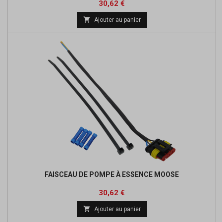
Prix
Prix
30,62 €
de

Ajouter au panier
base
FAISCEAU DE POMPE À ESSENCE MOOSE
Prix
Prix
30,62 €
de

Ajouter au panier
base