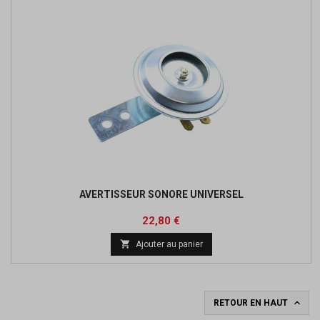
AVERTISSEUR SONORE UNIVERSEL
Prix
Prix
22,80 €
de

Ajouter au panier
base

RETOUR EN HAUT