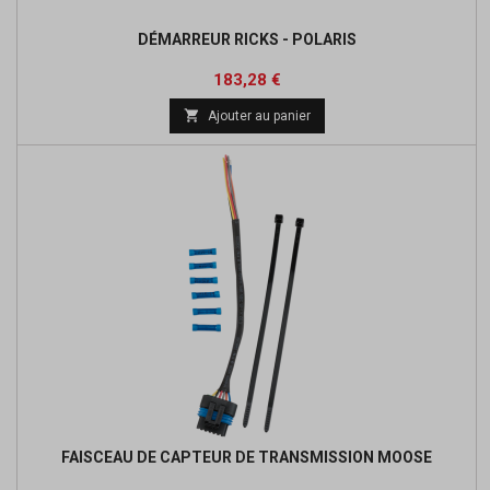
DÉMARREUR RICKS - POLARIS
Prix
Prix
183,28 €
de

Ajouter au panier
base
FAISCEAU DE CAPTEUR DE TRANSMISSION MOOSE