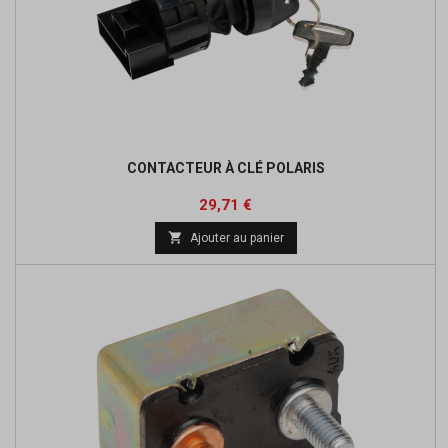
CONTACTEUR À CLÉ POLARIS
Prix
Prix
29,71 €
de

Ajouter au panier
base