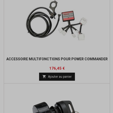
ACCESSOIRE MULTIFONCTIONS POUR POWER COMMANDER
Prix
Prix
176,45 €
de

Ajouter au panier
base