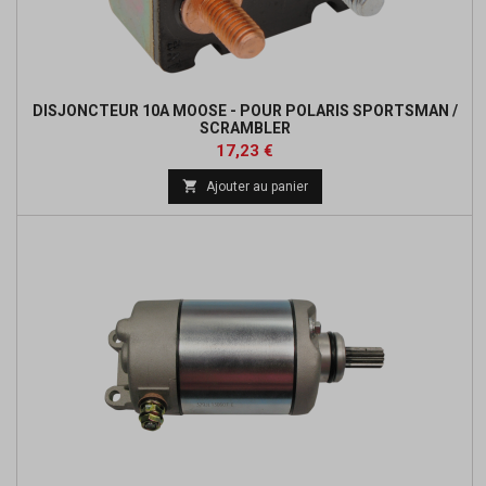
DISJONCTEUR 10A MOOSE - POUR POLARIS SPORTSMAN /
SCRAMBLER
Prix
Prix
17,23 €
de

Ajouter au panier
base