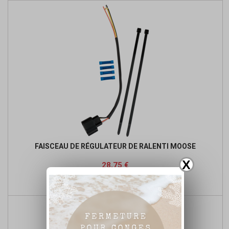
FAISCEAU DE RÉGULATEUR DE RALENTI MOOSE
X
Prix
Prix
28,75 €
de

Ajouter au panier
base