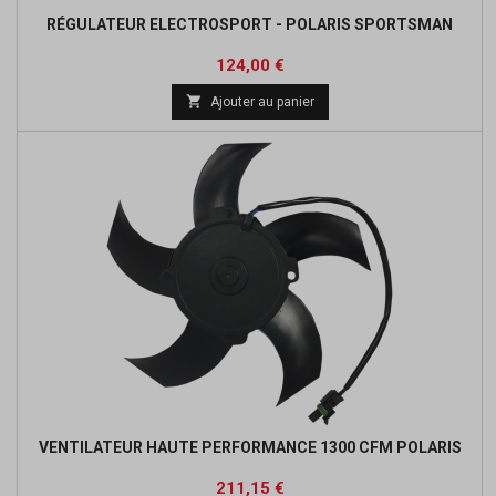
RÉGULATEUR ELECTROSPORT - POLARIS SPORTSMAN
Prix
Prix
124,00 €
de

Ajouter au panier
base
VENTILATEUR HAUTE PERFORMANCE 1300 CFM POLARIS
Prix
Prix
211,15 €