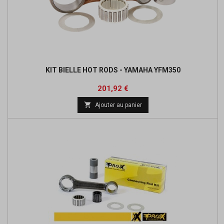
KIT BIELLE HOT RODS - YAMAHA YFM350
Prix
Prix
201,92 €
de

Ajouter au panier
base