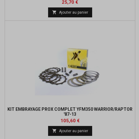
Prix
Prix
25,70 €
de

Ajouter au panier
base
KIT EMBRAYAGE PROX COMPLET YFM350 WARRIOR/RAPTOR
'87-13
Prix
Prix
105,60 €
de

Ajouter au panier
base