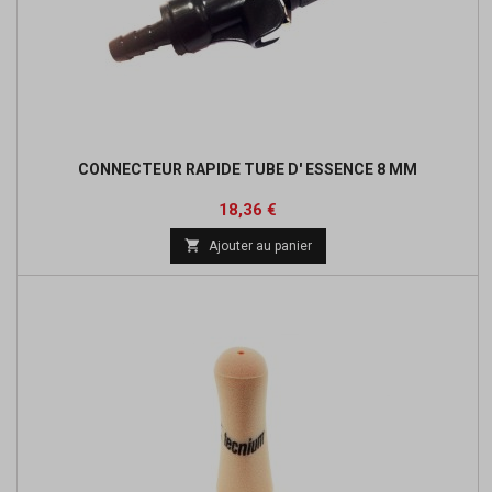
CONNECTEUR RAPIDE TUBE D' ESSENCE 8 MM
Prix
Prix
18,36 €
de

Ajouter au panier
base