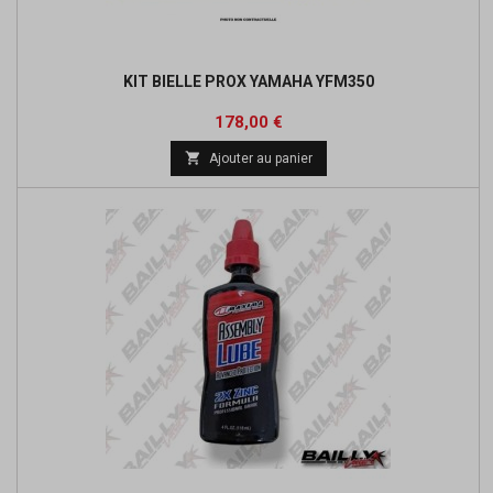
KIT BIELLE PROX YAMAHA YFM350
Prix
178,00 €

Ajouter au panier