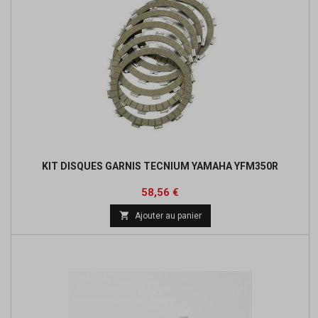
KIT DISQUES GARNIS TECNIUM YAMAHA YFM350R
Prix
Prix
58,56 €
de

Ajouter au panier
base