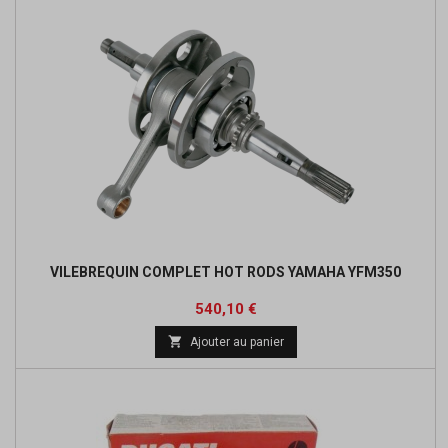
VILEBREQUIN COMPLET HOT RODS YAMAHA YFM350
Prix
Prix
540,10 €
de

Ajouter au panier
base