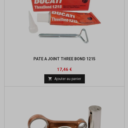
PATE A JOINT THREE BOND 1215
Prix
Prix
17,46 €
de

Ajouter au panier
base