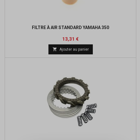
FILTRE À AIR STANDARD YAMAHA 350
Prix
Prix
13,31 €
de

Ajouter au panier
base