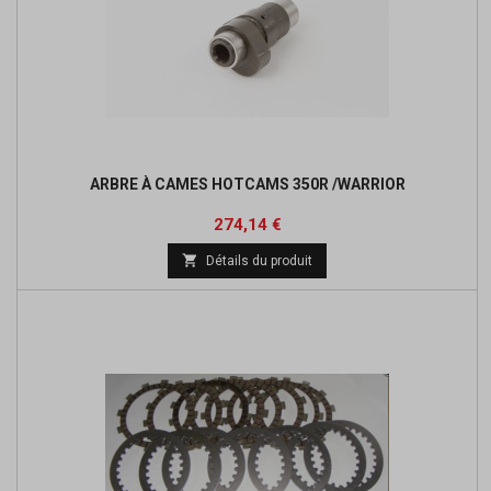
ARBRE À CAMES HOTCAMS 350R /WARRIOR
Prix
Prix
274,14 €
de

Détails du produit
base