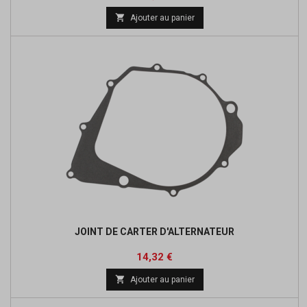
de

Ajouter au panier
base
JOINT DE CARTER D'ALTERNATEUR
Prix
Prix
14,32 €
de

Ajouter au panier
base