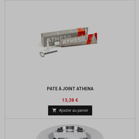
PATE À JOINT ATHENA
Prix
Prix
13,38 €
de

Ajouter au panier
base