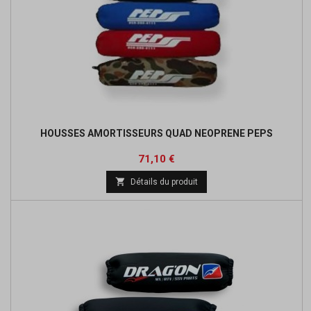
HOUSSES AMORTISSEURS QUAD NEOPRENE PEPS
Prix
Prix
71,10 €
de

Détails du produit
base