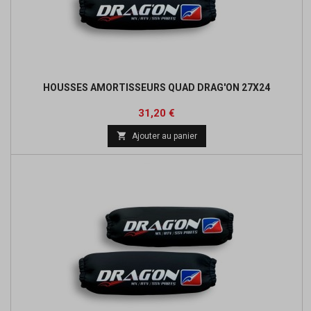
HOUSSES AMORTISSEURS QUAD DRAG'ON 27X24
Prix
Prix
31,20 €
de

Ajouter au panier
base