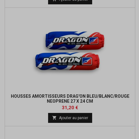
base
HOUSSES AMORTISSEURS DRAG'ON BLEU/BLANC/ROUGE
NEOPRENE 27 X 24 CM
Prix
Prix
31,20 €
de

Ajouter au panier
base