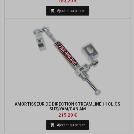
Prix
Prix
183,20 €
de

Ajouter au panier
base
AMORTISSEUR DE DIRECTION STREAMLINE 11 CLICS
SUZ/YAM/CAN AM
Prix
Prix
215,20 €
de

Ajouter au panier
base