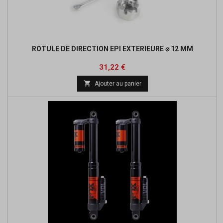
ROTULE DE DIRECTION EPI EXTERIEURE ⌀ 12 MM
Prix
31,22 €

Ajouter au panier