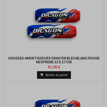
HOUSSES AMORTISSEURS DRAG'ON BLEU/BLANC/ROUGE
NEOPRENE 32 X 27 CM
Prix
Prix
31,20 €
de

Ajouter au panier
base