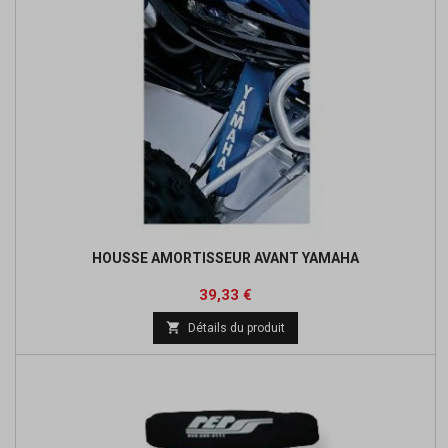
HOUSSE AMORTISSEUR AVANT YAMAHA
Prix
Prix
39,33 €
de

Détails du produit
base