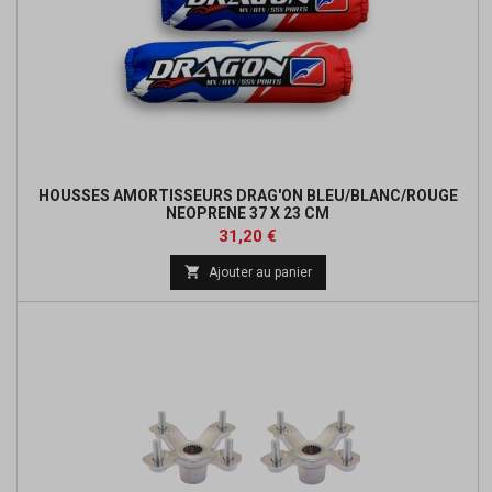
HOUSSES AMORTISSEURS DRAG'ON BLEU/BLANC/ROUGE
NEOPRENE 37 X 23 CM
Prix
Prix
31,20 €
de

Ajouter au panier
base