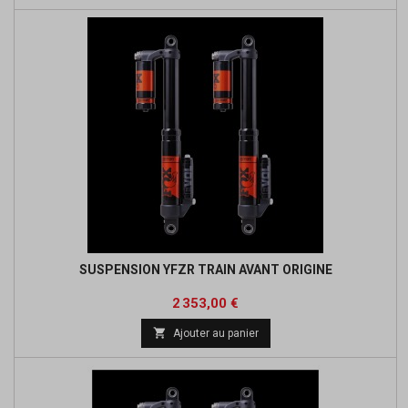
SUSPENSION YFZR TRAIN AVANT ORIGINE
Prix
2 353,00 €

Ajouter au panier