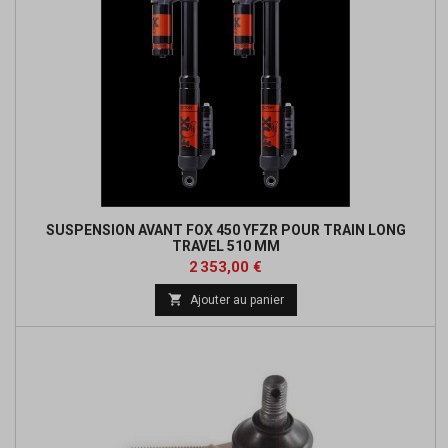
SUSPENSION AVANT FOX 450 YFZR POUR TRAIN LONG
TRAVEL 510 MM
Prix
2 353,00 €

Ajouter au panier