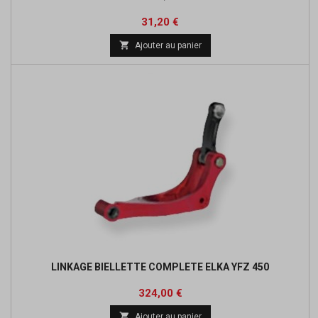
Prix
Prix
31,20 €
de

Ajouter au panier
base
LINKAGE BIELLETTE COMPLETE ELKA YFZ 450
Prix
Prix
324,00 €
de

Ajouter au panier