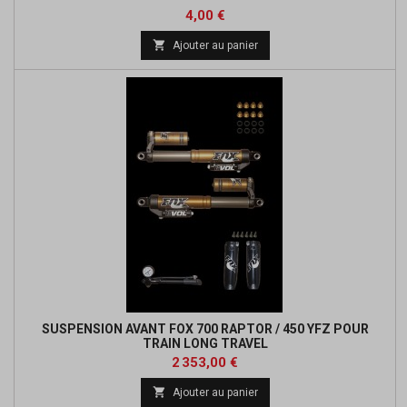
Prix
4,00 €

Ajouter au panier
SUSPENSION AVANT FOX 700 RAPTOR / 450 YFZ POUR
TRAIN LONG TRAVEL
Prix
2 353,00 €

Ajouter au panier