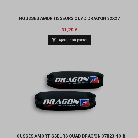
HOUSSES AMORTISSEURS QUAD DRAG'ON 32X27
Prix
Prix
31,20 €
de

Ajouter au panier
base
HOUSSES AMORTISSEURS QUAD DRAG'ON 37X23 NOIR