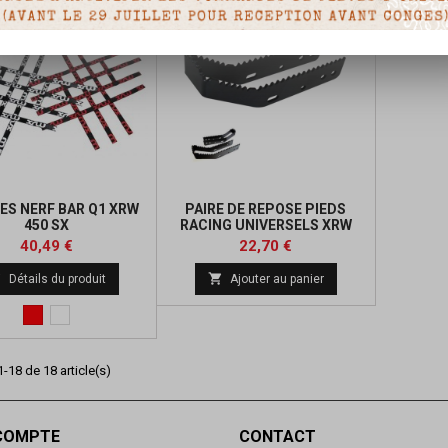
ES NERF BAR Q1 XRW
PAIRE DE REPOSE PIEDS
450 SX
RACING UNIVERSELS XRW
BLACK
Prix
Prix
Prix
40,49 €
22,70 €
de


Détails du produit
Ajouter au panier
base
Rouge
blanc
-18 de 18 article(s)
COMPTE
CONTACT