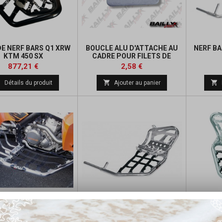
DE NERF BARS Q1 XRW
BOUCLE ALU D'ATTACHE AU
NERF BA
KTM 450 SX
CADRE POUR FILETS DE
NERFS BARS
Prix
Prix
Prix
877,21 €
2,58 €
de



Détails du produit
Ajouter au panier
base
AR R1 MAXX XRW 450
NERF BAR R1 XRW 450 SX
NERF B
SX