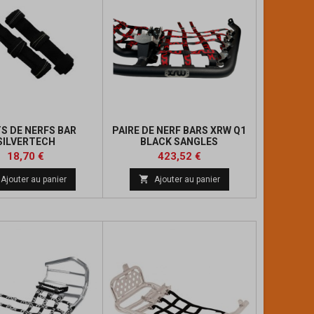
TS DE NERFS BAR
PAIRE DE NERF BARS XRW Q1
SILVERTECH
BLACK SANGLES
NOIRES/ROUGES :
Prix
Prix
Prix
18,70 €
423,52 €
KTM450/505/525
de

Ajouter au panier
Ajouter au panier
base