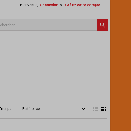
Bienvenue,
Connexion
ou
Créez votre compte




Trier par :
Pertinence