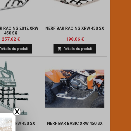
R RACING 2012 XRW
NERF BAR RACING XRW 450 SX
450 SX
Prix
Prix
Prix
Prix
257,62 €
198,06 €
de
de

Détails du produit
Détails du produit
base
base
X
AR Q2 XRW 450 SX
NERF BAR BASIC XRW 450 SX