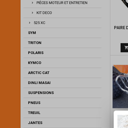
PIÈCES MOTEUR ET ENTRETIEN
KIT DECO
525 XC
PAIRE 
SYM
TRITON
POLARIS
KYMCO
ARCTIC CAT
DINLI MASAI
SUSPENSIONS
PNEUS
TREUIL
NERF B
JANTES