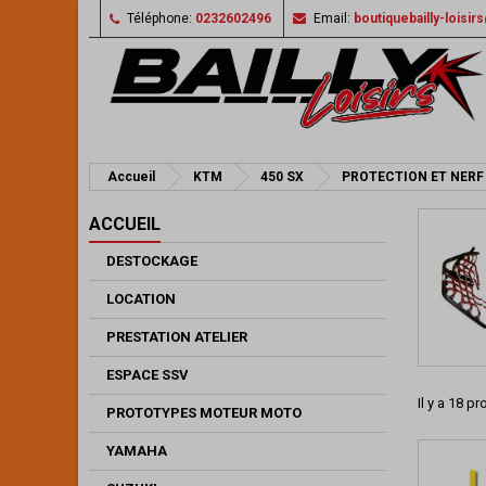
Téléphone:
0232602496
Email:
boutiquebailly-loisi
Accueil
KTM
450 SX
PROTECTION ET NERF
ACCUEIL
DESTOCKAGE
LOCATION
PRESTATION ATELIER
ESPACE SSV
Il y a 18 pr
PROTOTYPES MOTEUR MOTO
YAMAHA