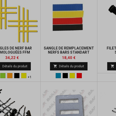
GLES DE NERF BAR
SANGLE DE REMPLACEMENT
FILE
MOLOGUÉES FFM
NERFS BARS STANDART
Prix
Prix
Prix
Prix
34,22 €
18,40 €
de
de



Détails du produit
Détails du produit
base
base
eu
Vert
Orange
Noir
Jaune
Bleu
Noir
Jaune
Rouge
+1