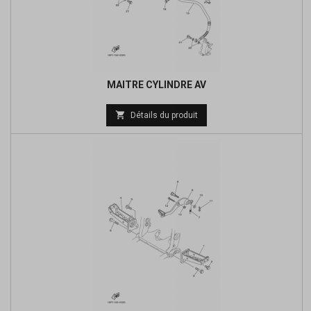
MAITRE CYLINDRE AV
Prix

Détails du produit
de
base