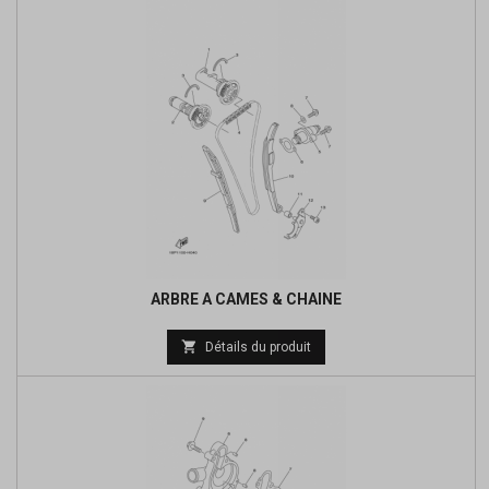
base
ARBRE A CAMES & CHAINE
Prix

Détails du produit
de
base