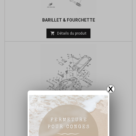
BARILLET & FOURCHETTE
Prix

Détails du produit
de
base
X
CADRE