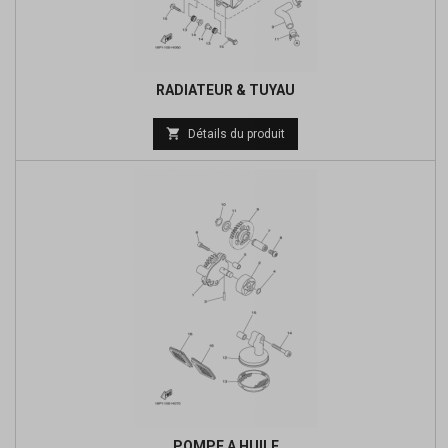
RADIATEUR & TUYAU
Prix

Détails du produit
de
base
POMPE A HUILE