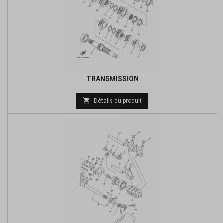
TRANSMISSION
Prix

Détails du produit
de
base