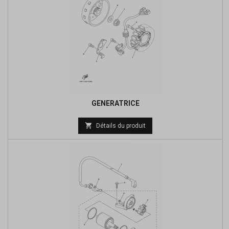
GENERATRICE
Prix

Détails du produit
de
base