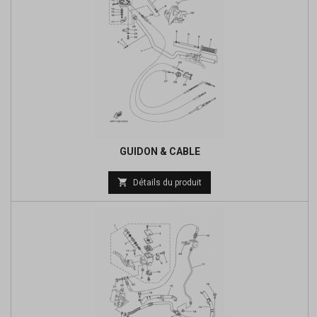
GUIDON & CABLE
Prix

Détails du produit
de
base