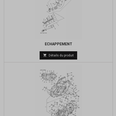
ECHAPPEMENT
Prix

Détails du produit
de
base