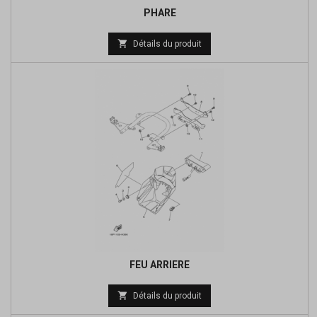
PHARE
Prix

Détails du produit
de
base
FEU ARRIERE
Prix

Détails du produit
de