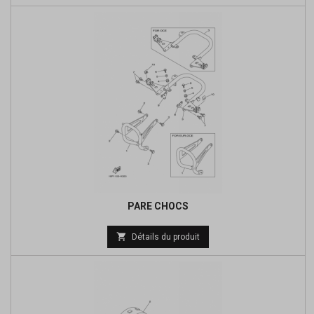
base
PARE CHOCS
Prix

Détails du produit
de
base