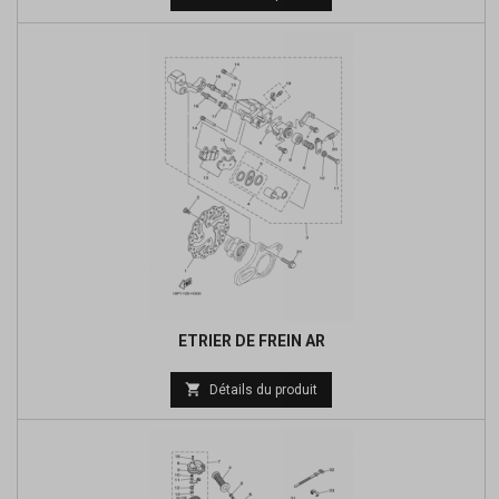
de
base
ETRIER DE FREIN AR
Prix

Détails du produit
de
base