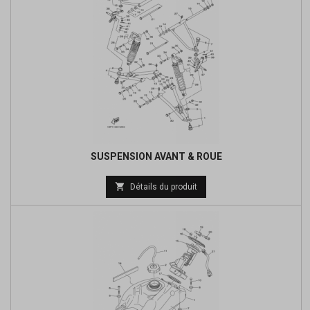
SUSPENSION AVANT & ROUE
Prix

Détails du produit
de
base