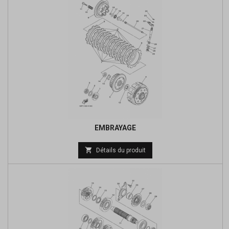
EMBRAYAGE
Prix

Détails du produit
de
base