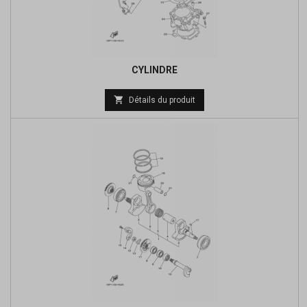
CYLINDRE
Prix

Détails du produit
de
base