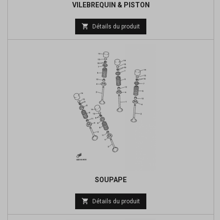
VILEBREQUIN & PISTON
Prix

Détails du produit
de
base
SOUPAPE
Prix

Détails du produit
de