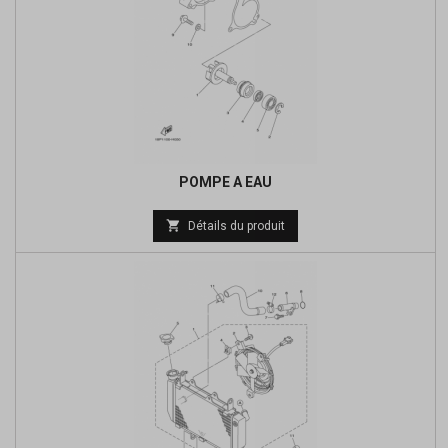
POMPE A EAU
Prix

Détails du produit
de
base