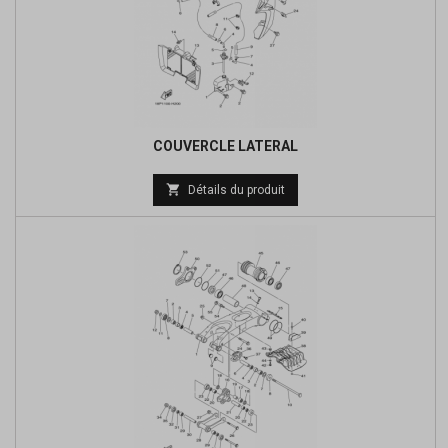
COUVERCLE LATERAL
Prix

Détails du produit
de
base