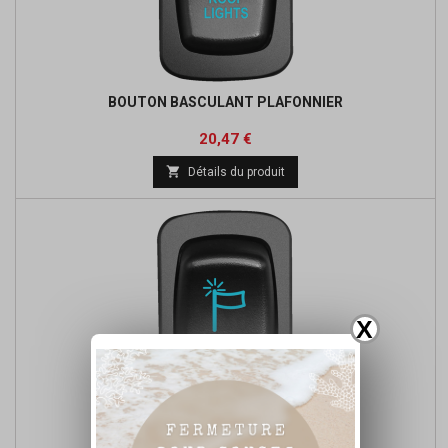
BOUTON BASCULANT PLAFONNIER
Prix
Prix
20,47 €
de

Détails du produit
base
X