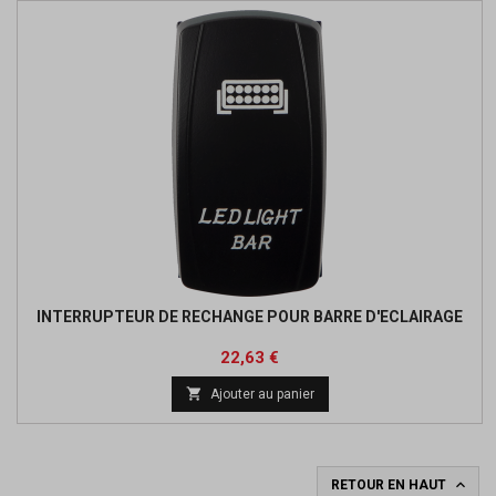
INTERRUPTEUR DE RECHANGE POUR BARRE D'ECLAIRAGE
Prix
Prix
22,63 €
de

Ajouter au panier
base

RETOUR EN HAUT