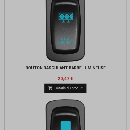
BOUTON BASCULANT BARRE LUMINEUSE
Prix
Prix
20,47 €
de

Détails du produit
base