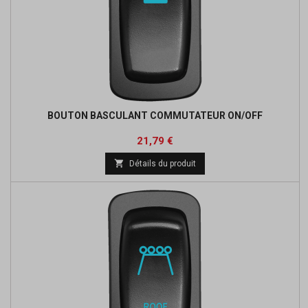
BOUTON BASCULANT COMMUTATEUR ON/OFF
Prix
Prix
21,79 €
de

Détails du produit
base