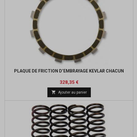
PLAQUE DE FRICTION D’EMBRAYAGE KEVLAR CHACUN
Prix
Prix
328,35 €
de

Ajouter au panier
base