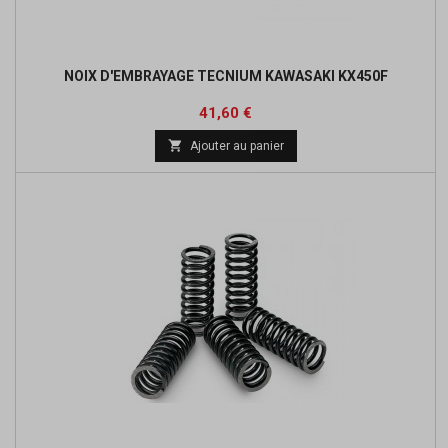
NOIX D'EMBRAYAGE TECNIUM KAWASAKI KX450F
Prix
Prix
41,60 €
de

Ajouter au panier
base