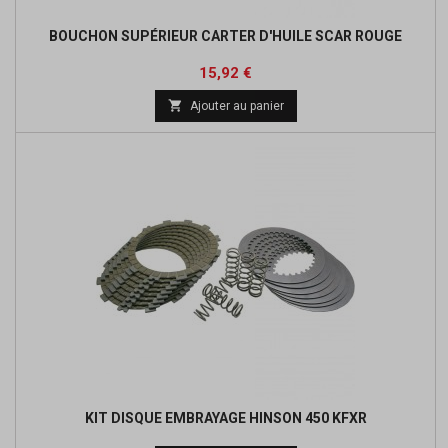
BOUCHON SUPÉRIEUR CARTER D'HUILE SCAR ROUGE
Prix
Prix
15,92 €
de

Ajouter au panier
base
KIT DISQUE EMBRAYAGE HINSON 450 KFXR