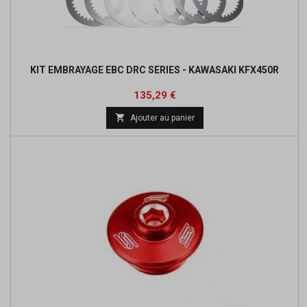
KIT EMBRAYAGE EBC DRC SERIES - KAWASAKI KFX450R
Prix
Prix
135,29 €
de

Ajouter au panier
base