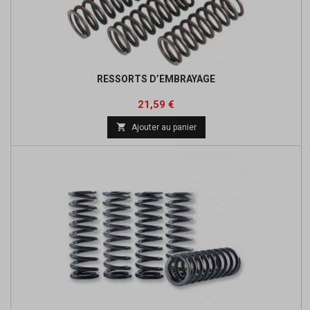
RESSORTS D’EMBRAYAGE
Prix
Prix
21,59 €
de

Ajouter au panier
base