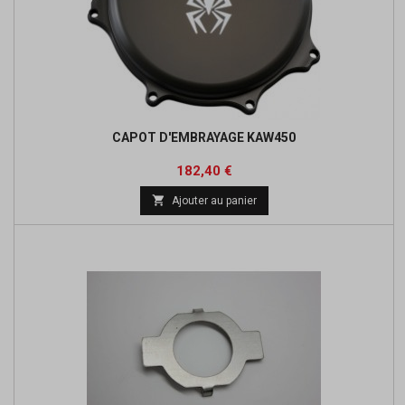
CAPOT D'EMBRAYAGE KAW450
Prix
Prix
182,40 €
de

Ajouter au panier
base