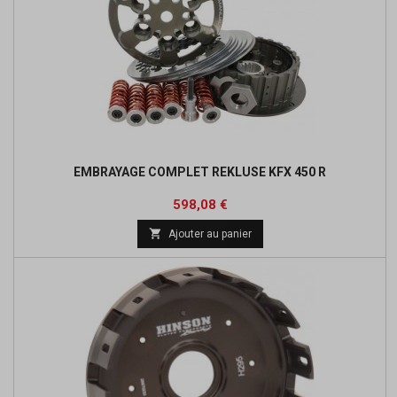
EMBRAYAGE COMPLET REKLUSE KFX 450 R
Prix
Prix
598,08 €
de

Ajouter au panier
base