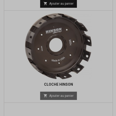
Prix

Ajouter au panier
de
base
CLOCHE HINSON
Prix

Ajouter au panier
de
base