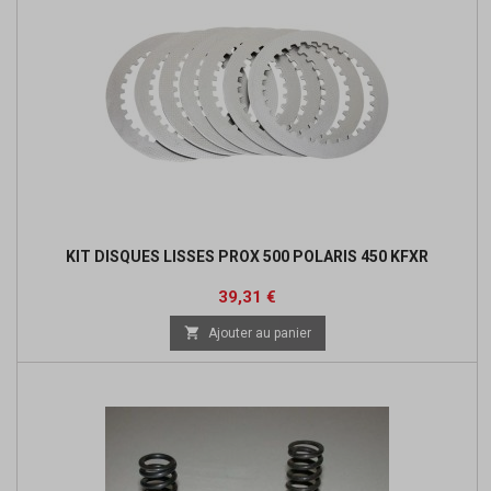
KIT DISQUES LISSES PROX 500 POLARIS 450 KFXR
Prix
Prix
39,31 €
de

Ajouter au panier
base