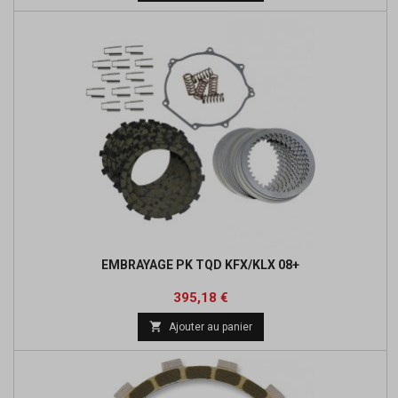
base
EMBRAYAGE PK TQD KFX/KLX 08+
Prix
Prix
395,18 €
de

Ajouter au panier
base