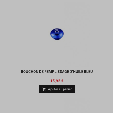
BOUCHON DE REMPLISSAGE D’HUILE BLEU
Prix
Prix
15,92 €
de

Ajouter au panier
base