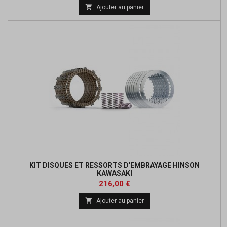
de

Ajouter au panier
base
KIT DISQUES ET RESSORTS D'EMBRAYAGE HINSON
KAWASAKI
Prix
Prix
216,00 €
de

Ajouter au panier
base