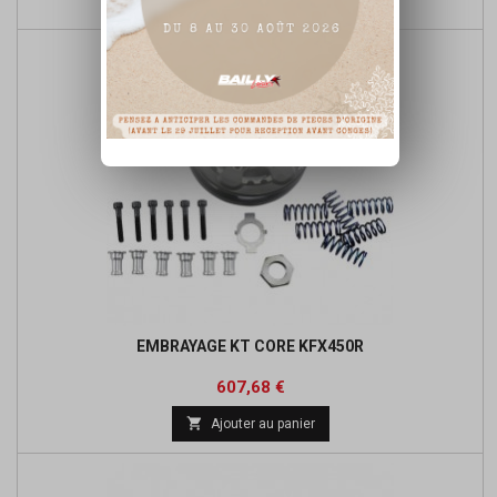
base
EMBRAYAGE KT CORE KFX450R
Prix
Prix
607,68 €
de

Ajouter au panier
base