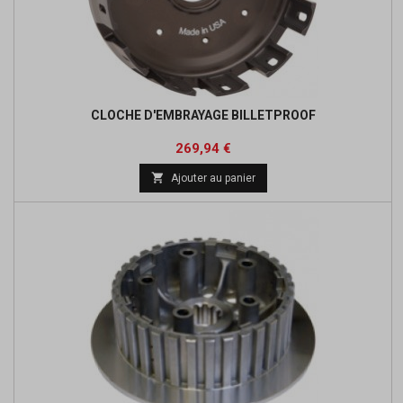
CLOCHE D'EMBRAYAGE BILLETPROOF
Prix
Prix
269,94 €
de

Ajouter au panier
base