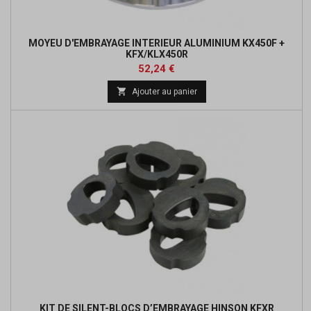
MOYEU D'EMBRAYAGE INTERIEUR ALUMINIUM KX450F +
KFX/KLX450R
Prix
Prix
52,24 €
de

Ajouter au panier
base
KIT DE SILENT-BLOCS D’EMBRAYAGE HINSON KFXR