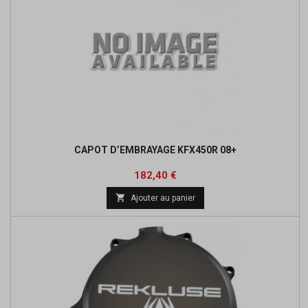
CAPOT D’EMBRAYAGE KFX450R 08+
Prix
Prix
182,40 €
de

Ajouter au panier
base