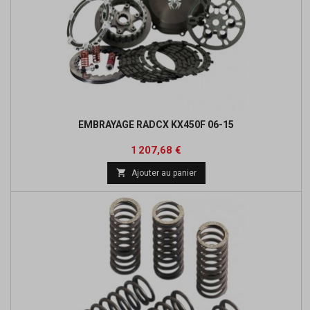
EMBRAYAGE RADCX KX450F 06-15
Prix
Prix
1 207,68 €
de

Ajouter au panier
base