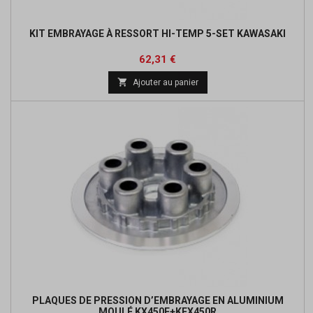
KIT EMBRAYAGE À RESSORT HI-TEMP 5-SET KAWASAKI
Prix
Prix
62,31 €
de

Ajouter au panier
base
PLAQUES DE PRESSION D’EMBRAYAGE EN ALUMINIUM
MOULÉ KX450F+KFX450R