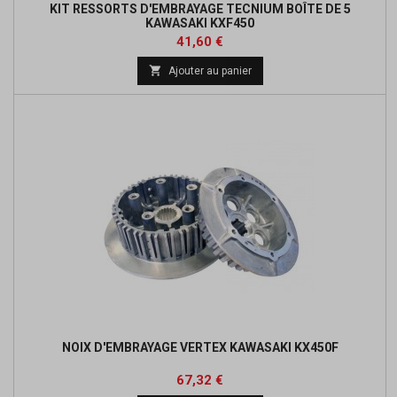
KIT RESSORTS D'EMBRAYAGE TECNIUM BOÎTE DE 5
KAWASAKI KXF450
Prix
Prix
41,60 €
de

Ajouter au panier
base
NOIX D'EMBRAYAGE VERTEX KAWASAKI KX450F
Prix
Prix
67,32 €