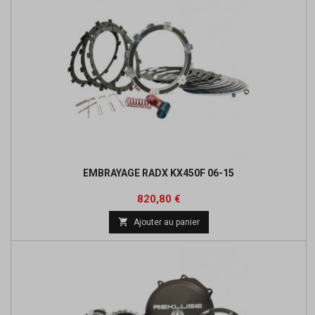
EMBRAYAGE RADX KX450F 06-15
Prix
Prix
820,80 €
de

Ajouter au panier
base