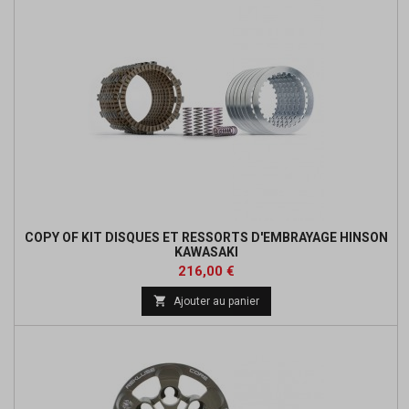
COPY OF KIT DISQUES ET RESSORTS D'EMBRAYAGE HINSON
KAWASAKI
Prix
Prix
216,00 €
de

Ajouter au panier
base