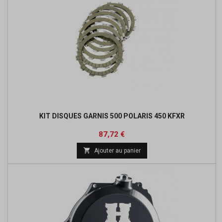
KIT DISQUES GARNIS 500 POLARIS 450 KFXR
Prix
Prix
87,72 €
de

Ajouter au panier
base