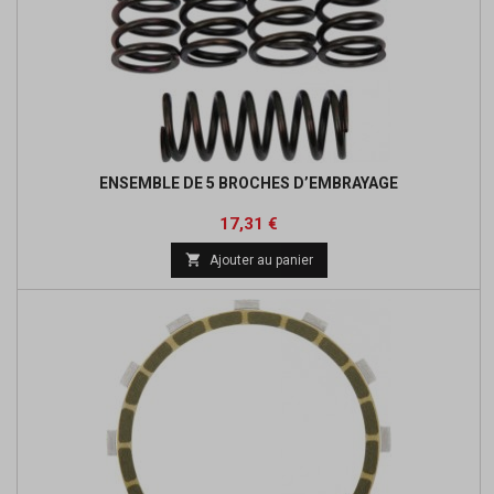
ENSEMBLE DE 5 BROCHES D’EMBRAYAGE
Prix
Prix
17,31 €
de

Ajouter au panier
base