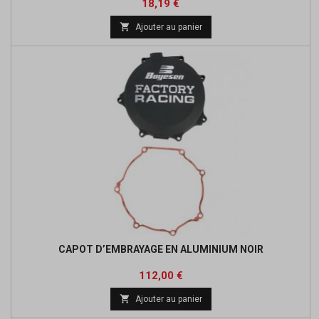
Prix
Prix
18,19 €
de

Ajouter au panier
base
CAPOT D’EMBRAYAGE EN ALUMINIUM NOIR
Prix
Prix
112,00 €
de

Ajouter au panier
base