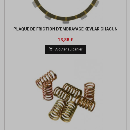
PLAQUE DE FRICTION D’EMBRAYAGE KEVLAR CHACUN
Prix
Prix
13,88 €
de

Ajouter au panier
base