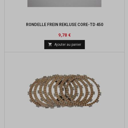
RONDELLE FREIN REKLUSE CORE-TD 450
Prix
Prix
9,78 €
de

Ajouter au panier
base