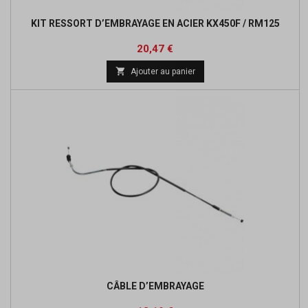
KIT RESSORT D’EMBRAYAGE EN ACIER KX450F / RM125
Prix
Prix
20,47 €
de

Ajouter au panier
base
CÂBLE D’EMBRAYAGE