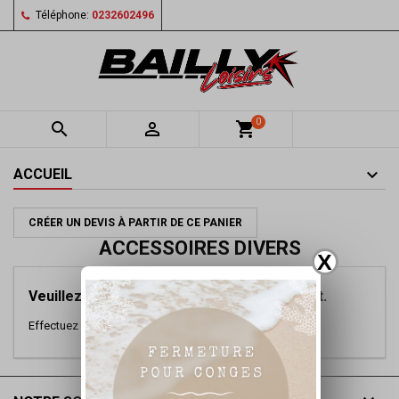
Téléphone:
0232602496
0


shopping_cart
ACCUEIL
CRÉER UN DEVIS À PARTIR DE CE PANIER
ACCESSOIRES DIVERS
X
Veuillez nous excuser pour le désagrément.
Effectuez une nouvelle recherche