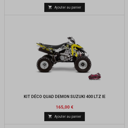

Ajouter au panier
KIT DÉCO QUAD DEMON SUZUKI 400 LTZ IE
Prix
165,00 €

Ajouter au panier