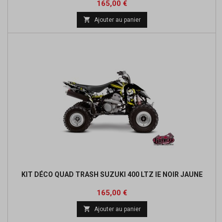
Prix
165,00 €

Ajouter au panier
KIT DÉCO QUAD TRASH SUZUKI 400 LTZ IE NOIR JAUNE
Prix
165,00 €

Ajouter au panier