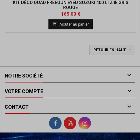
KIT DÉCO QUAD FREEGUN EYED SUZUKI 400 LTZ IE GRIS
ROUGE
Prix
165,00 €

Ajouter au panier

RETOUR EN HAUT

NOTRE SOCIÉTÉ

VOTRE COMPTE

CONTACT