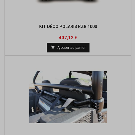
KIT DÉCO POLARIS RZR 1000
Prix
Prix
407,12 €
de

Ajouter au panier
base