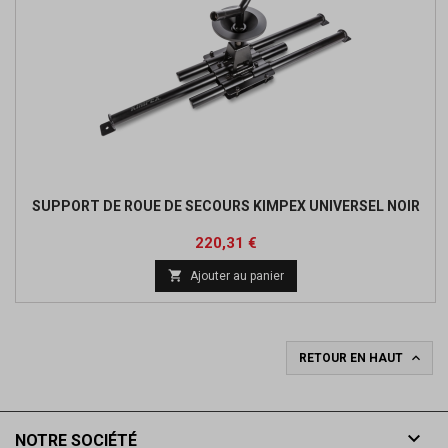
SUPPORT DE ROUE DE SECOURS KIMPEX UNIVERSEL NOIR
Prix
Prix
220,31 €
de

Ajouter au panier
base

RETOUR EN HAUT

NOTRE SOCIÉTÉ