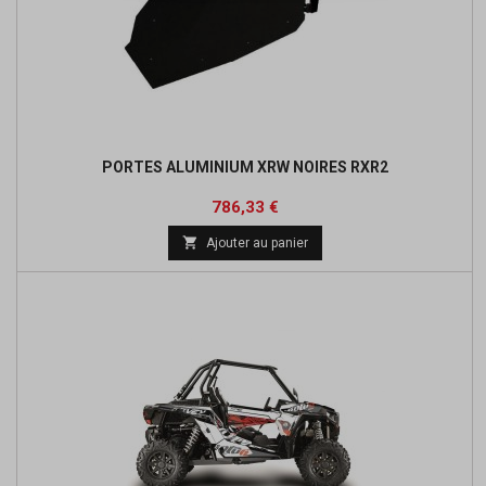
PORTES ALUMINIUM XRW NOIRES RXR2
Prix
Prix
786,33 €
de

Ajouter au panier
base