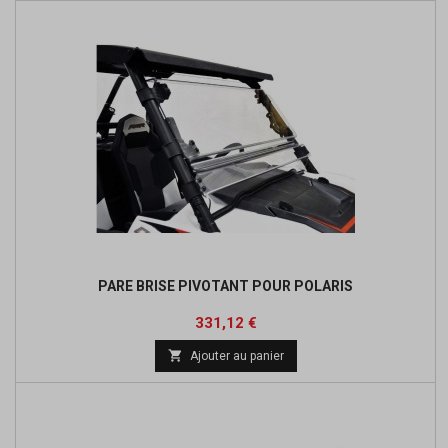
PARE BRISE PIVOTANT POUR POLARIS
Prix
Prix
331,12 €
de

Ajouter au panier
base