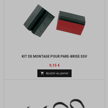
KIT DE MONTAGE POUR PARE-BRISE SSV
Prix
Prix
9,15 €
de

Ajouter au panier
base