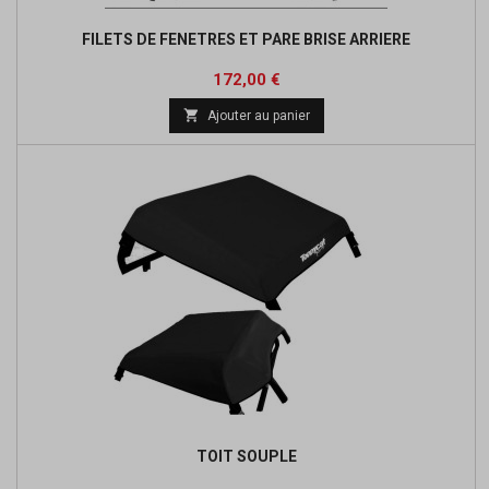
FILETS DE FENETRES ET PARE BRISE ARRIERE
Prix
Prix
172,00 €
de

Ajouter au panier
base
TOIT SOUPLE