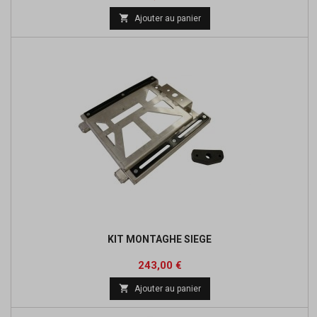
de

Ajouter au panier
base
KIT MONTAGHE SIEGE
Prix
Prix
243,00 €
de

Ajouter au panier
base