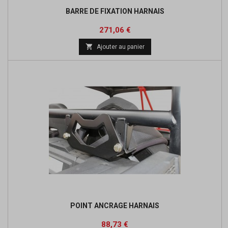
BARRE DE FIXATION HARNAIS
Prix
Prix
271,06 €
de

Ajouter au panier
base
POINT ANCRAGE HARNAIS
Prix
Prix
88,73 €