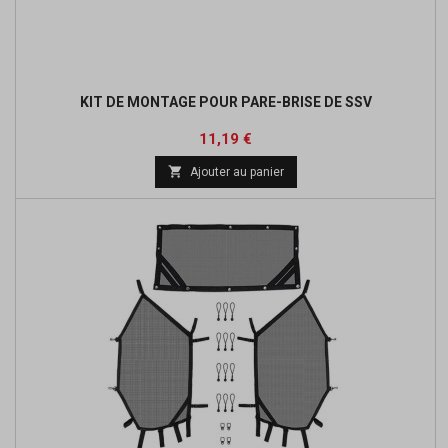
KIT DE MONTAGE POUR PARE-BRISE DE SSV
Prix
Prix
11,19 €
de

Ajouter au panier
base