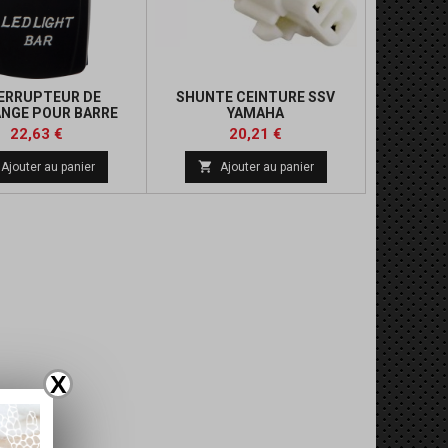
ERRUPTEUR DE
SHUNTE CEINTURE SSV
NGE POUR BARRE
YAMAHA
D'ECLAIRAGE
Prix
Prix
Prix
22,63 €
20,21 €
de

Ajouter au panier
Ajouter au panier
base
X