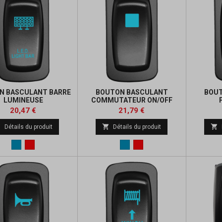
N BASCULANT BARRE
BOUTON BASCULANT
BOU
LUMINEUSE
COMMUTATEUR ON/OFF
Prix
Prix
Prix
Prix
20,47 €
21,79 €
de
de



Détails du produit
Détails du produit
base
base
Bleu
Rouge
Bleu
Rouge