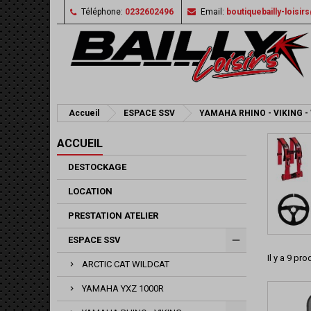
Téléphone:
0232602496
Email:
boutiquebailly-loisi
Accueil
ESPACE SSV
YAMAHA RHINO - VIKING -
ACCUEIL
DESTOCKAGE
LOCATION
PRESTATION ATELIER
ESPACE SSV
Il y a 9 pro
ARCTIC CAT WILDCAT
YAMAHA YXZ 1000R