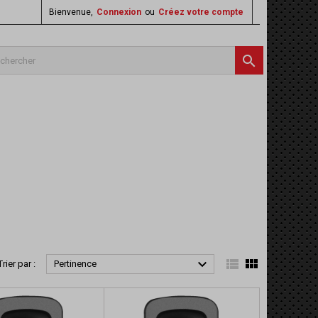
Bienvenue,
Connexion
ou
Créez votre compte




Trier par :
Pertinence