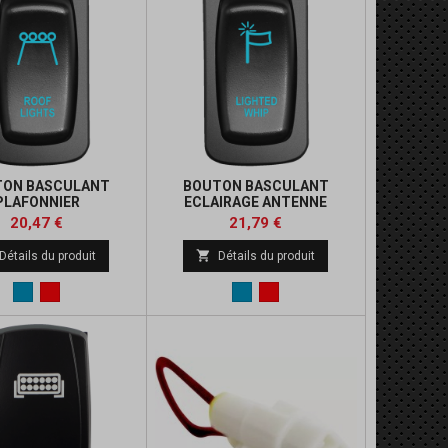
TON BASCULANT
BOUTON BASCULANT
PLAFONNIER
ECLAIRAGE ANTENNE
Prix
Prix
Prix
Prix
20,47 €
21,79 €
de
de

Détails du produit
Détails du produit
base
base
Bleu
Rouge
Bleu
Rouge