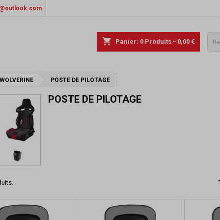
rs@outlook.com
shopping_cart
Panier:
0
Produits - 0,00 €
 WOLVERINE
POSTE DE PILOTAGE
POSTE DE PILOTAGE
duits.