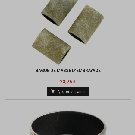
BAGUE DE MASSE D’EMBRAYAGE
Prix
Prix
23,76 €
de

Ajouter au panier
base