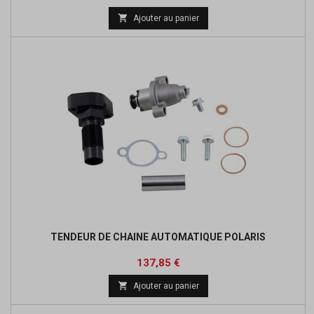

Ajouter au panier
TENDEUR DE CHAINE AUTOMATIQUE POLARIS
Prix
Prix
137,85 €
de

Ajouter au panier
base