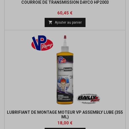
COURROIE DE TRANSMISSION DAYCO HP2003
Prix
Prix
60,45 €
de

Ajouter au panier
base
LUBRIFIANT DE MONTAGE MOTEUR VP ASSEMBLY LUBE (355
ML)
Prix
18,00 €