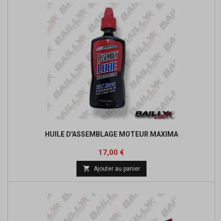
HUILE D'ASSEMBLAGE MOTEUR MAXIMA
Prix
17,00 €

Ajouter au panier