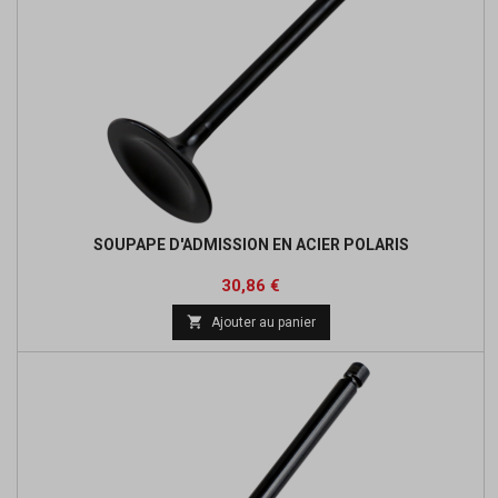
SOUPAPE D'ADMISSION EN ACIER POLARIS
Prix
Prix
30,86 €
de

Ajouter au panier
base