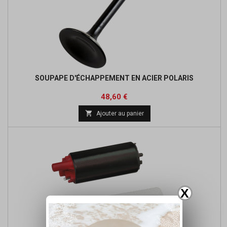
SOUPAPE D'ÉCHAPPEMENT EN ACIER POLARIS
Prix
Prix
48,60 €
de

Ajouter au panier
base
X