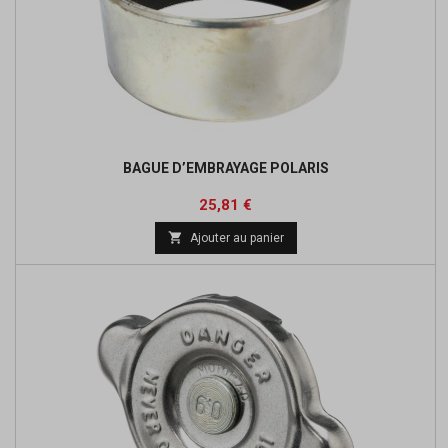
BAGUE D’EMBRAYAGE POLARIS
Prix
Prix
25,81 €
de

Ajouter au panier
base