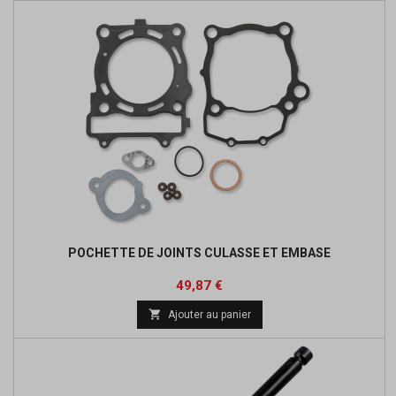
POCHETTE DE JOINTS CULASSE ET EMBASE
Prix
Prix
49,87 €
de

Ajouter au panier
base