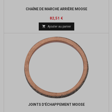
CHAÎNE DE MARCHE ARRIÈRE MOOSE
Prix
Prix
82,51 €
de

Ajouter au panier
base
JOINTS D'ÉCHAPPEMENT MOOSE