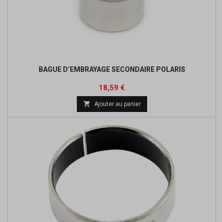
BAGUE D’EMBRAYAGE SECONDAIRE POLARIS
Prix
Prix
18,59 €
de

Ajouter au panier
base