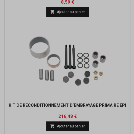
Prix
Prix
8,59 €
de

Ajouter au panier
base
KIT DE RECONDITIONNEMENT D’EMBRAYAGE PRIMAIRE EPI
Prix
Prix
216,48 €
de

Ajouter au panier
base