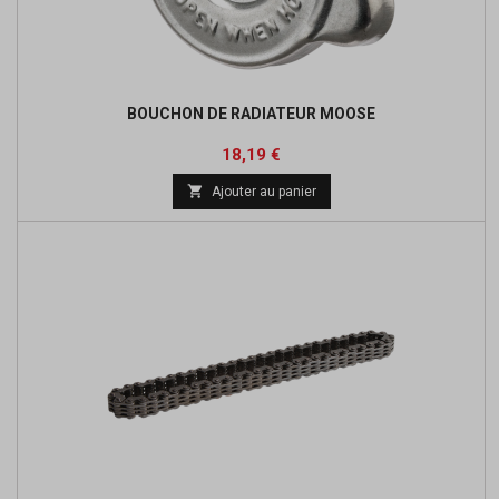
BOUCHON DE RADIATEUR MOOSE
Prix
Prix
18,19 €
de

Ajouter au panier
base