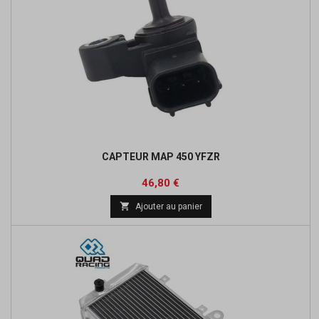
CAPTEUR MAP 450 YFZR
Prix
46,80 €

Ajouter au panier