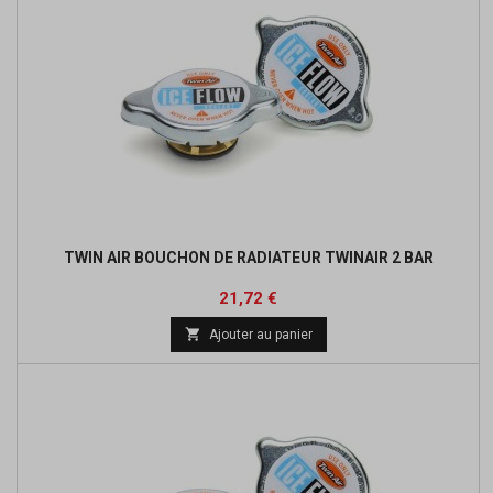
TWIN AIR BOUCHON DE RADIATEUR TWINAIR 2 BAR
Prix
Prix
21,72 €
de

Ajouter au panier
base