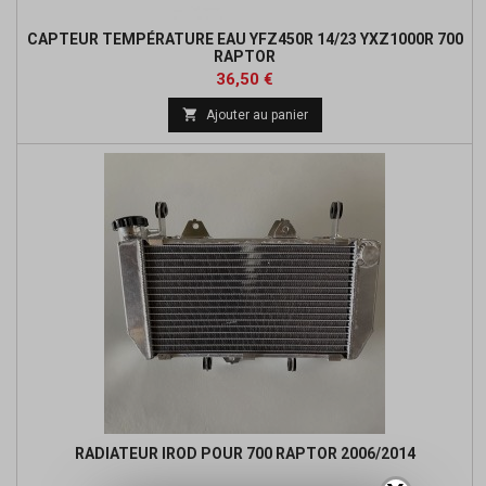
CAPTEUR TEMPÉRATURE EAU YFZ450R 14/23 YXZ1000R 700
RAPTOR
Prix
36,50 €

Ajouter au panier
RADIATEUR IROD POUR 700 RAPTOR 2006/2014