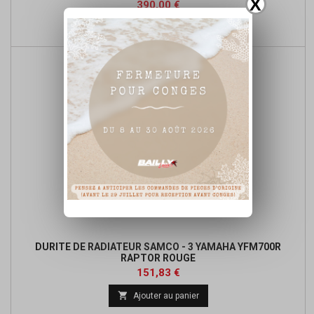
X
Prix
390,00 €

Ajouter au panier
DURITE DE RADIATEUR SAMCO - 3 YAMAHA YFM700R
RAPTOR ROUGE
Prix
Prix
151,83 €
de

Ajouter au panier
base