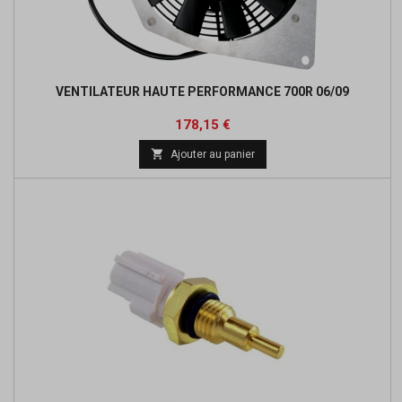
VENTILATEUR HAUTE PERFORMANCE 700R 06/09
Prix
Prix
178,15 €
de

Ajouter au panier
base