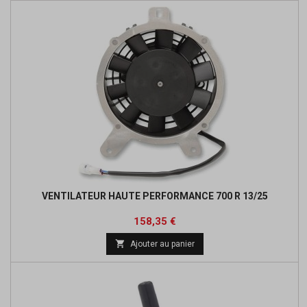
VENTILATEUR HAUTE PERFORMANCE 700 R 13/25
Prix
Prix
158,35 €
de

Ajouter au panier
base