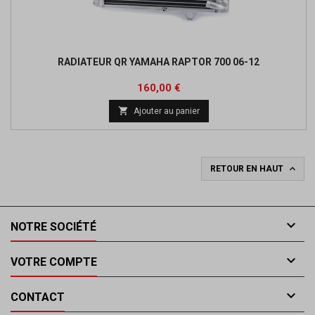
RADIATEUR QR YAMAHA RAPTOR 700 06-12
Prix
160,00 €

Ajouter au panier

RETOUR EN HAUT

NOTRE SOCIÉTÉ

VOTRE COMPTE

CONTACT