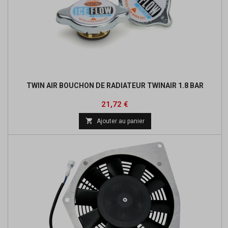
TWIN AIR BOUCHON DE RADIATEUR TWINAIR 1.8 BAR
Prix
Prix
21,72 €
de

Ajouter au panier
base