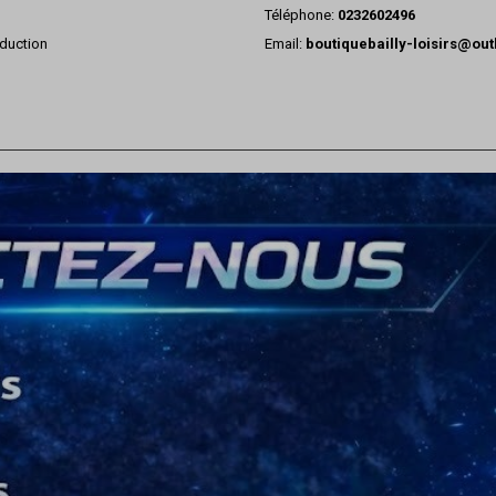
Téléphone:
0232602496
duction
Email:
boutiquebailly-loisirs@ou