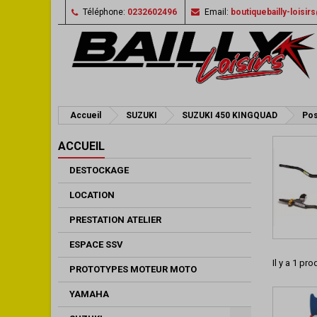
Téléphone:
0232602496
Email:
boutiquebailly-loisi
Accueil
SUZUKI
SUZUKI 450 KINGQUAD
Pos
ACCUEIL
DESTOCKAGE
LOCATION
PRESTATION ATELIER
ESPACE SSV
Il y a 1 prod
PROTOTYPES MOTEUR MOTO
YAMAHA