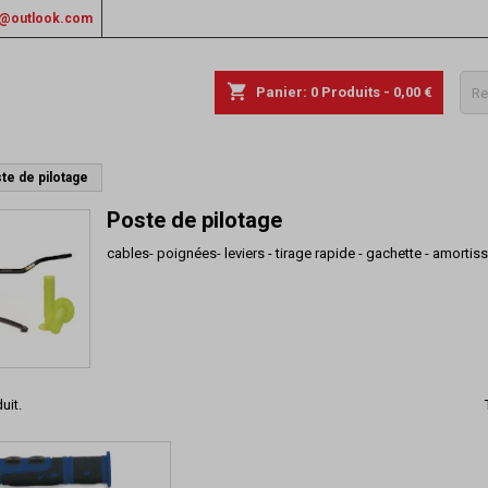
rs@outlook.com
shopping_cart
Panier:
0
Produits - 0,00 €
te de pilotage
Poste de pilotage
cables- poignées- leviers - tirage rapide - gachette - amortiss
uit.