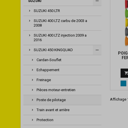
SUZUKI
SUZUKI 450 LTR
SUZUKI 400 LTZ carbu de 2003 a
2008
SUZUKI 400 LTZ injection 2009 a
2016
SUZUKI 450 KINGQUAD
POIG
FE
Cardan-Souflet
Echappement
Freinage
Bl
Pièces moteur-entretien
Affichage 1
Poste de pilotage
Train avant et arrière
Protection