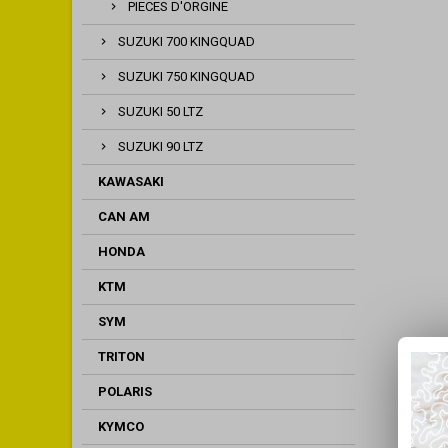
PIECES D'ORGINE
SUZUKI 700 KINGQUAD
SUZUKI 750 KINGQUAD
SUZUKI 50 LTZ
SUZUKI 90 LTZ
KAWASAKI
CAN AM
HONDA
KTM
SYM
TRITON
POLARIS
KYMCO