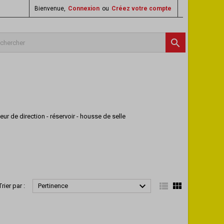
Bienvenue,
Connexion
ou
Créez votre compte

eur de direction - réservoir - housse de selle



Trier par :
Pertinence