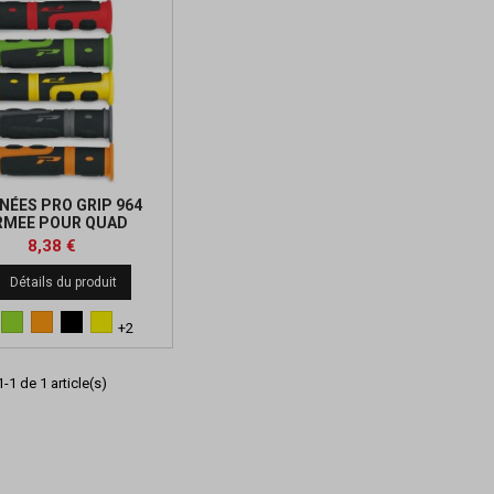
NÉES PRO GRIP 964
RMEE POUR QUAD
GACHETTE
Prix
Prix
8,38 €
de

Détails du produit
base
eu
Vert
Orange
Noir
Jaune
+2
-1 de 1 article(s)