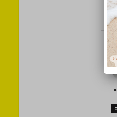
KIT 20
DB