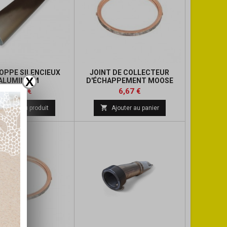
OPPE SILENCIEUX
JOINT DE COLLECTEUR
X
ALUMINIUM
D'ÉCHAPPEMENT MOOSE
Prix
Prix
Prix
Prix
67,50 €
6,67 €
de
de

Détails du produit
Ajouter au panier
base
base