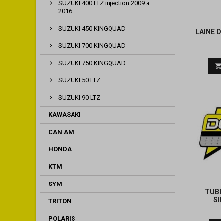
SUZUKI 400 LTZ injection 2009 a
2016
SUZUKI 450 KINGQUAD
LAINE 
SUZUKI 700 KINGQUAD
SUZUKI 750 KINGQUAD
SUZUKI 50 LTZ
SUZUKI 90 LTZ
KAWASAKI
CAN AM
HONDA
KTM
SYM
TUBE
S
TRITON
POLARIS