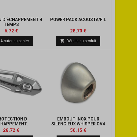
 D'ÉCHAPPEMENT 4
POWER PACK ACOUSTA/FIL
TEMPS
Prix
Prix
Prix
Prix
6,72 €
28,70 €
de
de

Ajouter au panier
Détails du produit
base
base
ROTECTION D
EMBOUT INOX POUR
CHAPPEMENT.
SILENCIEUX WHISPER OV4
Prix
Prix
Prix
Prix
28,72 €
50,15 €