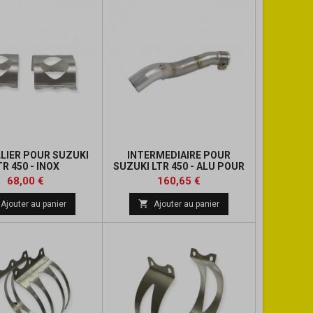
LLIER POUR SUZUKI
INTERMEDIAIRE POUR
TR 450 - INOX
SUZUKI LTR 450 - ALU POUR
SILENCIEUX ORIGINE
Prix
Prix
Prix
Prix
68,00 €
160,65 €
de
de

Ajouter au panier
Ajouter au panier
base
base