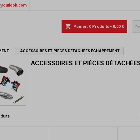
rs@outlook.com
shopping_cart
Panier:
0
Produits - 0,00 €
MENT
ACCESSOIRES ET PIÈCES DÉTACHÉES ÉCHAPPEMENT
ACCESSOIRES ET PIÈCES DÉTACHÉ
oduits.