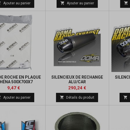
de



Ajouter au panier
Ajouter au panier
base
DE ROCHE EN PLAQUE
SILENCIEUX DE RECHANGE
SILENC
HÉNA 500X700X7
ALU/CAR
Prix
Prix
Prix
Prix
9,47 €
290,24 €
de
de



Ajouter au panier
Détails du produit
base
base