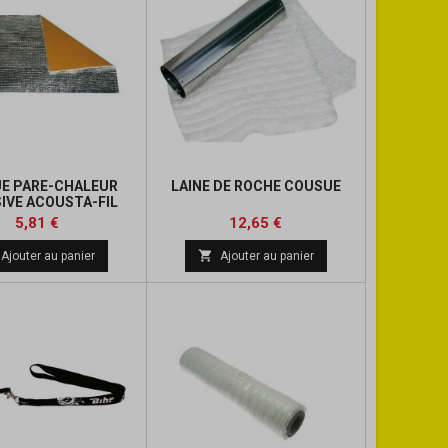
E PARE-CHALEUR
LAINE DE ROCHE COUSUE
IVE ACOUSTA-FIL
200X300MM
Prix
Prix
Prix
Prix
5,81 €
12,65 €
de
de

Ajouter au panier
Ajouter au panier
base
base