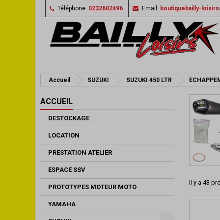
Téléphone:
0232602496
Email:
boutiquebailly-loisi
Accueil
SUZUKI
SUZUKI 450 LTR
ECHAPPE
ACCUEIL
DESTOCKAGE
LOCATION
PRESTATION ATELIER
ESPACE SSV
Il y a 43 pr
PROTOTYPES MOTEUR MOTO
YAMAHA