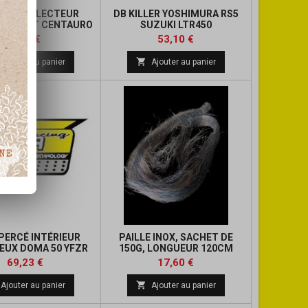
 DE COLLECTEUR
DB KILLER YOSHIMURA RS5
PPEMENT CENTAURO
SUZUKI LTR450
Prix
Prix
Prix
Prix
9,02 €
53,10 €
de
de

Ajouter au panier
Ajouter au panier
base
base
PERCÉ INTÉRIEUR
PAILLE INOX, SACHET DE
IEUX DOMA 50 YFZR
150G, LONGUEUR 120CM
(POUR SILENCIEUX 4 TEMPS)
Prix
Prix
Prix
69,23 €
17,60 €
de

Ajouter au panier
Ajouter au panier
base