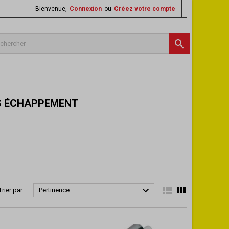
Bienvenue,
Connexion
ou
Créez votre compte

ES ÉCHAPPEMENT



Trier par :
Pertinence