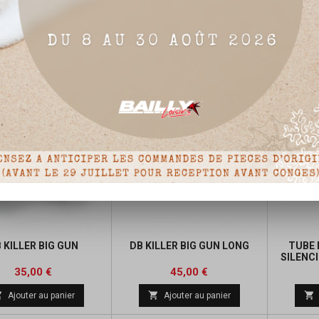
 RIVETS INOX + FORET
PROTECTION ÉCHAPPEMENT
JOINT
SCAR UNIVERSELLE CARBONE
D'ÉCHA
Prix
Prix
Prix
13,14 €
68,00 €
de



Ajouter au panier
Ajouter au panier
base
 KILLER BIG GUN
DB KILLER BIG GUN LONG
TUBE 
SILENC
Prix
Prix
35,00 €
45,00 €



Ajouter au panier
Ajouter au panier