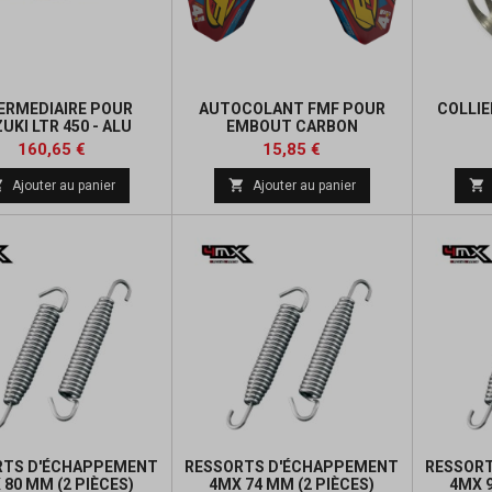
ERMEDIAIRE POUR
AUTOCOLANT FMF POUR
COLLIE
UKI LTR 450 - ALU
EMBOUT CARBON
Prix
Prix
Prix
Prix
160,65 €
15,85 €
de
de



Ajouter au panier
Ajouter au panier
base
base
RTS D'ÉCHAPPEMENT
RESSORTS D'ÉCHAPPEMENT
RESSOR
 80 MM (2 PIÈCES)
4MX 74 MM (2 PIÈCES)
4MX 9