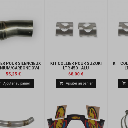
LER POUR SILENCIEUX
KIT COLLIER POUR SUZUKI
KIT CO
NIUM/CARBONE OV4
LTR 450 - ALU
L
Prix
Prix
Prix
Prix
55,25 €
68,00 €
de
de



Ajouter au panier
Ajouter au panier
base
base