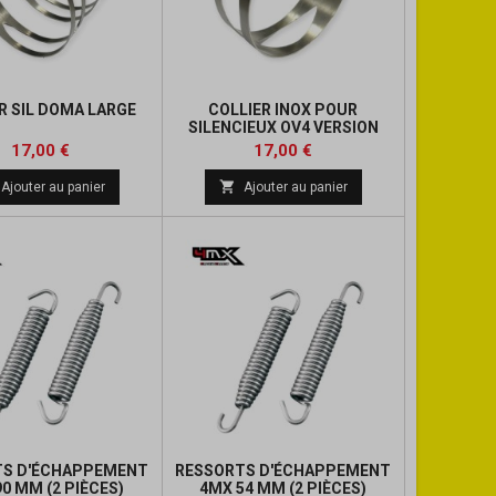
R SIL DOMA LARGE
COLLIER INOX POUR
SILENCIEUX OV4 VERSION
ÉTROITE (2 VIS DE FIXATION)
Prix
Prix
Prix
Prix
17,00 €
17,00 €
de
de

Ajouter au panier
Ajouter au panier
base
base
TS D'ÉCHAPPEMENT
RESSORTS D'ÉCHAPPEMENT
0 MM (2 PIÈCES)
4MX 54 MM (2 PIÈCES)