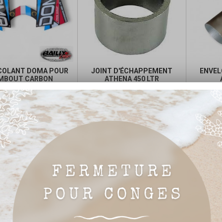
COLANT DOMA POUR
JOINT D'ÉCHAPPEMENT
ENVEL
MBOUT CARBON
ATHENA 450 LTR
Prix
Prix
Prix
Prix
4,25 €
5,92 €
de
de



Ajouter au panier
Ajouter au panier
base
base