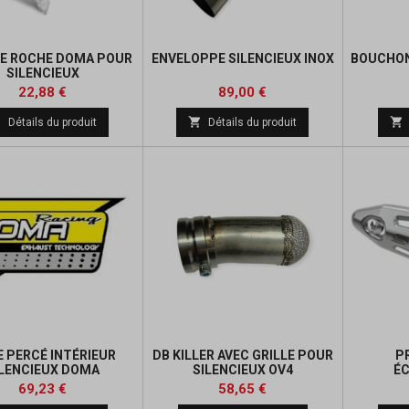
DE ROCHE DOMA POUR
ENVELOPPE SILENCIEUX INOX
BOUCHON
SILENCIEUX
Prix
Prix
Prix
22,88 €
89,00 €
de



Détails du produit
Détails du produit
base
 PERCÉ INTÉRIEUR
DB KILLER AVEC GRILLE POUR
P
ILENCIEUX DOMA
SILENCIEUX OV4
É
ALUMINIUM/CARBONE
Prix
Prix
Prix
69,23 €
58,65 €