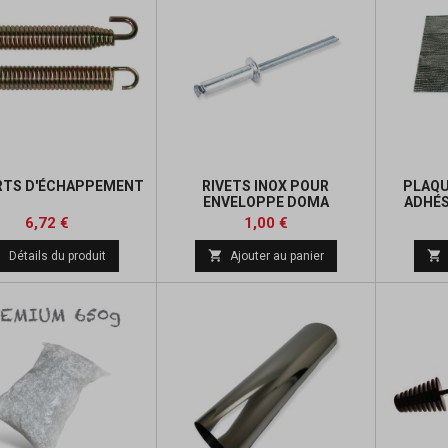
RTS D'ÉCHAPPEMENT
RIVETS INOX POUR
PLAQU
ENVELOPPE DOMA
ADHÉS
Prix
Prix
Prix
6,72 €
1,00 €
de



Détails du produit
Ajouter au panier
base