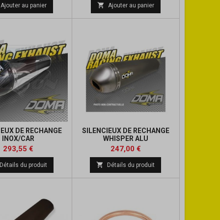
de
de

Ajouter au panier
Ajouter au panier
base
base
IEUX DE RECHANGE
SILENCIEUX DE RECHANGE
INOX/CAR
WHISPER ALU
Prix
Prix
Prix
Prix
293,55 €
247,00 €
de
de

Détails du produit
Détails du produit
base
base