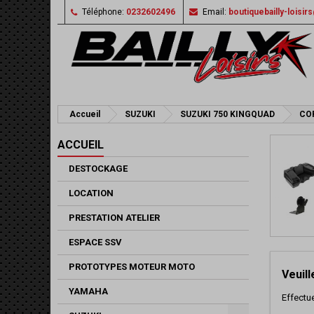
Téléphone:
0232602496
Email:
boutiquebailly-loisi
Accueil
SUZUKI
SUZUKI 750 KINGQUAD
CO
ACCUEIL
DESTOCKAGE
LOCATION
PRESTATION ATELIER
ESPACE SSV
PROTOTYPES MOTEUR MOTO
Veuil
YAMAHA
Effectu