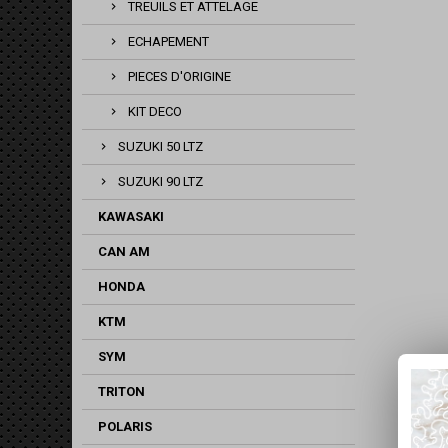
TREUILS ET ATTELAGE
ECHAPEMENT
PIECES D'ORIGINE
KIT DECO
SUZUKI 50 LTZ
SUZUKI 90 LTZ
KAWASAKI
CAN AM
HONDA
KTM
SYM
TRITON
POLARIS