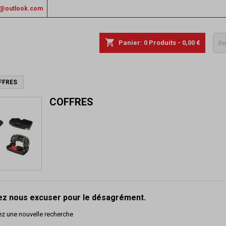
rs@outlook.com
shopping_cart
Panier:
0
Produits - 0,00 €
FFRES
COFFRES
lez nous excuser pour le désagrément.
ez une nouvelle recherche