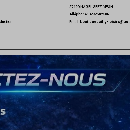
27190 NAGEL SEEZ MESNIL
Téléphone:
0232602496
duction
Email:
boutiquebailly-loisirs@ou