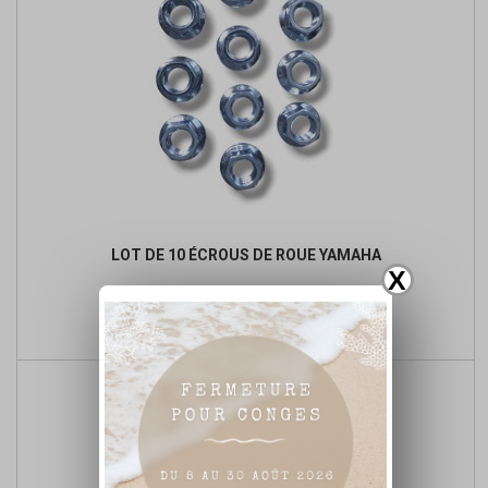
LOT DE 10 ÉCROUS DE ROUE YAMAHA
X
Prix
4,00 €

Ajouter au panier