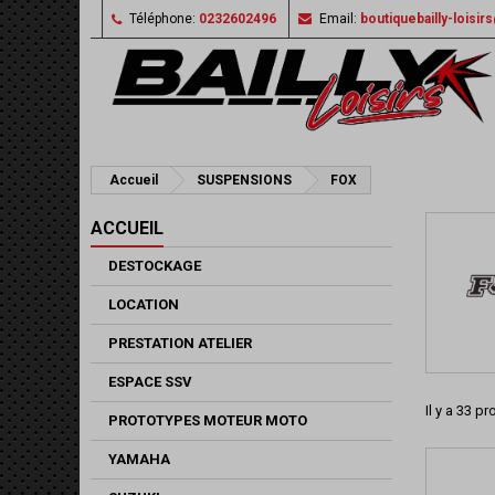
Téléphone:
0232602496
Email:
boutiquebailly-loisi
Accueil
SUSPENSIONS
FOX
ACCUEIL
DESTOCKAGE
LOCATION
PRESTATION ATELIER
ESPACE SSV
Il y a 33 pr
PROTOTYPES MOTEUR MOTO
YAMAHA