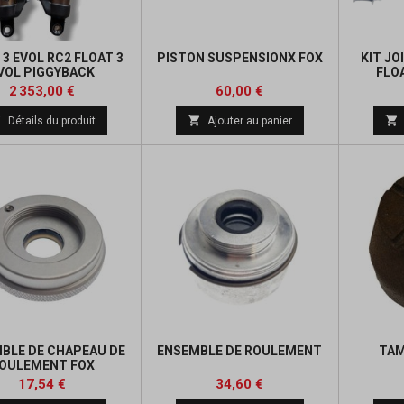
 3 EVOL RC2 FLOAT 3
PISTON SUSPENSIONX FOX
KIT J
VOL PIGGYBACK
FLOA
Prix
Prix
2 353,00 €
60,00 €



Détails du produit
Ajouter au panier
BLE DE CHAPEAU DE
ENSEMBLE DE ROULEMENT
TAM
OULEMENT FOX
Prix
Prix
17,54 €
34,60 €