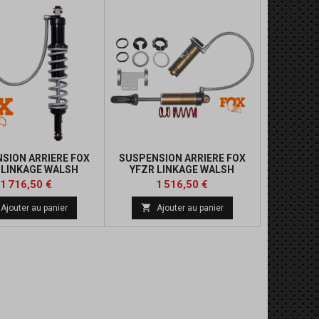
SION ARRIERE FOX
SUSPENSION ARRIERE FOX
 LINKAGE WALSH
YFZR LINKAGE WALSH
Prix
Prix
1 716,50 €
1 516,50 €

Ajouter au panier
Ajouter au panier