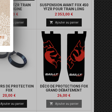
SION YFZR TRAIN
SUSPENSION AVANT FOX 450
VANT ORIGINE
YFZR POUR TRAIN LONG
TRAVEL 510 MM
Prix
Prix
2 353,00 €
2 353,00 €

Ajouter au panier
Ajouter au panier
RS DE PROTECTION
DÉCO DE PROTECTIONS FOX
FOX
GRAND DÉBATEMENT
Prix
Prix
20,00 €
26,00 €

Ajouter au panier
Ajouter au panier