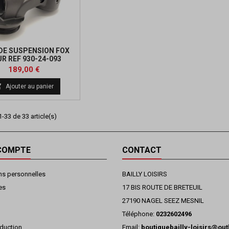
DE SUSPENSION FOX
R REF 930-24-093
Prix
189,00 €

Ajouter au panier
-33 de 33 article(s)
COMPTE
CONTACT
ns personnelles
BAILLY LOISIRS
es
17 BIS ROUTE DE BRETEUIL
27190 NAGEL SEEZ MESNIL
Téléphone:
0232602496
duction
Email:
boutiquebailly-loisirs@ou