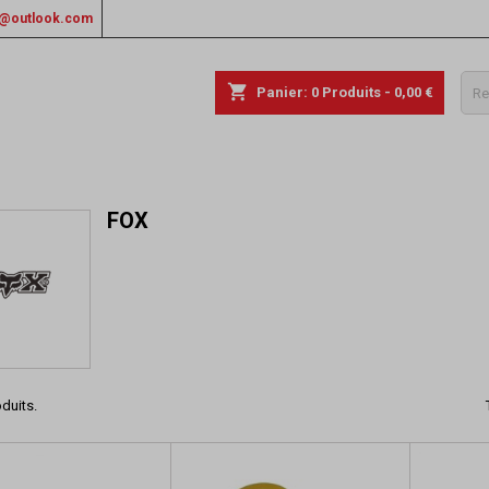
rs@outlook.com
shopping_cart
Panier:
0
Produits - 0,00 €
FOX
oduits.