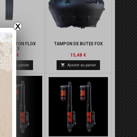
X
 DE PISTON FLOX
TAMPON DE BUTEE FOX
FLOAT 3
Prix
Prix
14,00 €
15,48 €

Ajouter au panier
Ajouter au panier