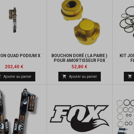
ION QUAD PODIUM X
BOUCHON DORÉ ( LA PAIRE )
KIT J
POUR AMORTISSEUR FOX
F
Prix
Prix
Prix
Prix
202,40 €
52,80 €
de
de



Ajouter au panier
Ajouter au panier
base
base