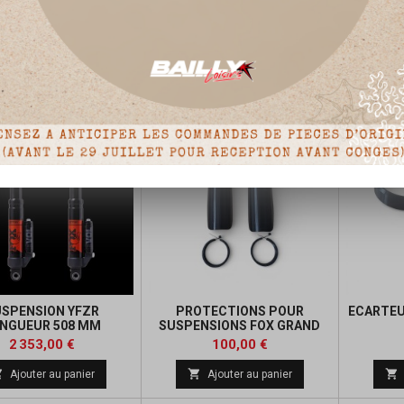
HON DE RÉSERVOIR
SUSPENSION AVANT FOX 700
SUSPEN
OL OU CHAMBRE
RAPTOR / 450 YFZ POUR
A
RINCIPALE FOX
TRAIN LONG TRAVEL
Prix
Prix
55,20 €
2 353,00 €



Ajouter au panier
Ajouter au panier
SPENSION YFZR
PROTECTIONS POUR
ECARTEU
NGUEUR 508 MM
SUSPENSIONS FOX GRAND
DÉBATTEMENT
Prix
Prix
2 353,00 €
100,00 €



Ajouter au panier
Ajouter au panier