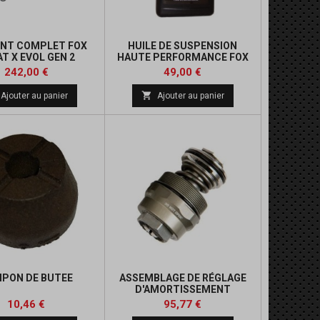
OINT COMPLET FOX
HUILE DE SUSPENSION
T X EVOL GEN 2
HAUTE PERFORMANCE FOX
R2
Prix
Prix
242,00 €
49,00 €

Ajouter au panier
Ajouter au panier
PON DE BUTEE
ASSEMBLAGE DE RÉGLAGE
D'AMORTISSEMENT
Prix
Prix
10,46 €
95,77 €