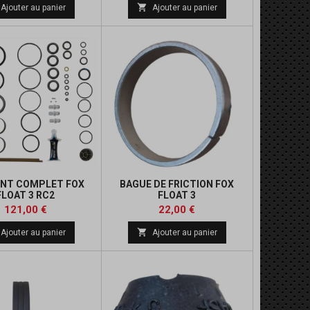

Ajouter au panier
Ajouter au panier
OINT COMPLET FOX
BAGUE DE FRICTION FOX
FLOAT 3 RC2
FLOAT 3
Prix
Prix
121,00 €
22,00 €

Ajouter au panier
Ajouter au panier