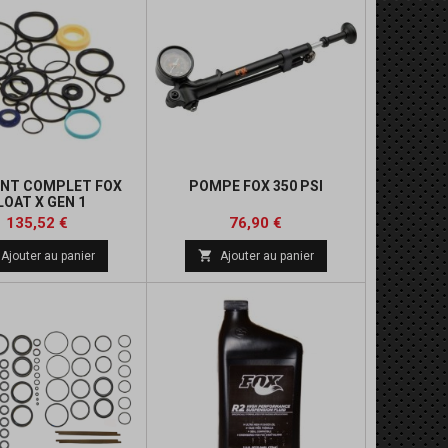
OINT COMPLET FOX
POMPE FOX 350 PSI
LOAT X GEN 1
Prix
Prix
Prix
135,52 €
76,90 €
de

Ajouter au panier
Ajouter au panier
base