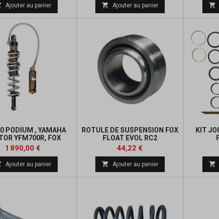



Ajouter au panier
Ajouter au panier
.0 PODIUM , YAMAHA
ROTULE DE SUSPENSION FOX
KIT J
TOR YFM700R, FOX
FLOAT EVOL RC2
ACTORY SERIES
Prix
Prix
1 890,00 €
44,22 €



Ajouter au panier
Ajouter au panier