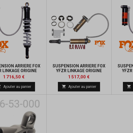
NSION ARRIERE FOX
SUSPENSION ARRIERE FOX
SUSPEN
R LINKAGE ORIGINE
YFZR LINKAGE ORIGINE
YFZR
Prix
Prix
1 716,50 €
1 517,00 €



Ajouter au panier
Ajouter au panier