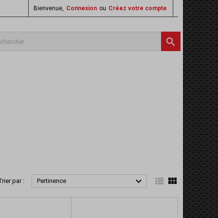
Bienvenue,
Connexion
ou
Créez votre compte




Trier par :
Pertinence