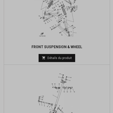
FRONT SUSPENSION & WHEEL
Prix

Détails du produit
de
base