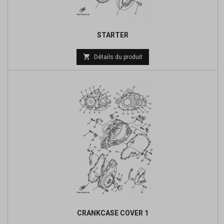
STARTER
Prix

Détails du produit
de
base
CRANKCASE COVER 1