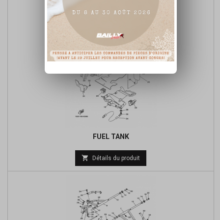
FUEL TANK
Prix

Détails du produit
de
base