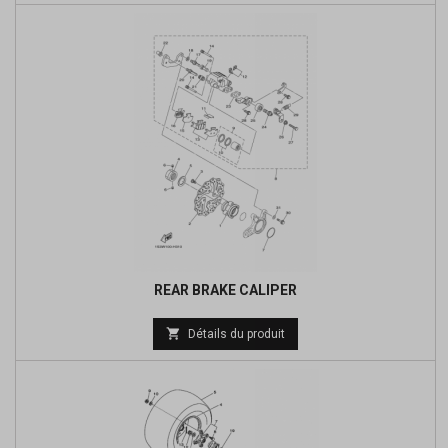
base
REAR BRAKE CALIPER
Prix

Détails du produit
de
base