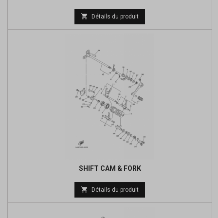
Prix

Détails du produit
de
base
SHIFT CAM & FORK
Prix

Détails du produit
de
base