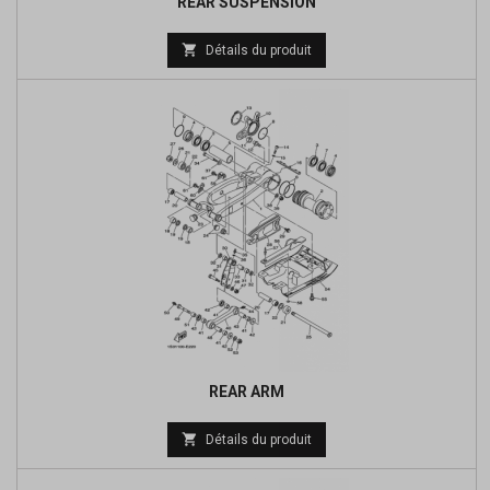
REAR SUSPENSION
Prix

Détails du produit
de
base
REAR ARM
Prix

Détails du produit
de
base