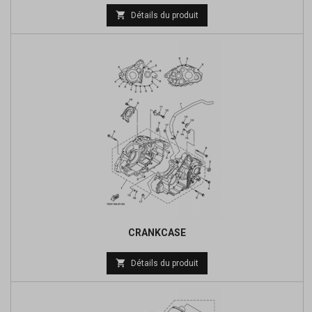
Prix

Détails du produit
de
base
CRANKCASE
Prix

Détails du produit
de
base