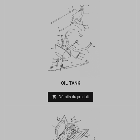
OIL TANK
Prix

Détails du produit
de
base