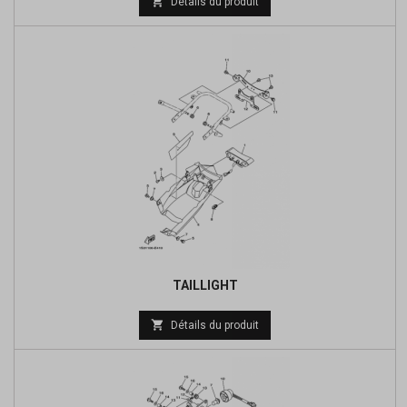

Détails du produit
de
base
TAILLIGHT
Prix

Détails du produit
de
base