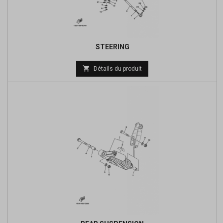
STEERING
Prix

Détails du produit
de
base