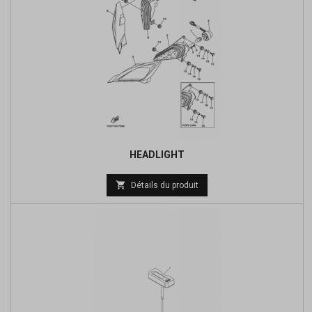
HEADLIGHT
Prix

Détails du produit
de
base