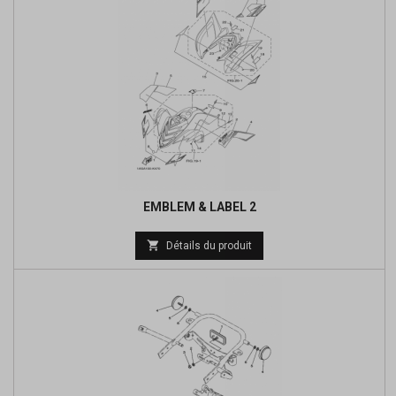
EMBLEM & LABEL 2

Détails du produit