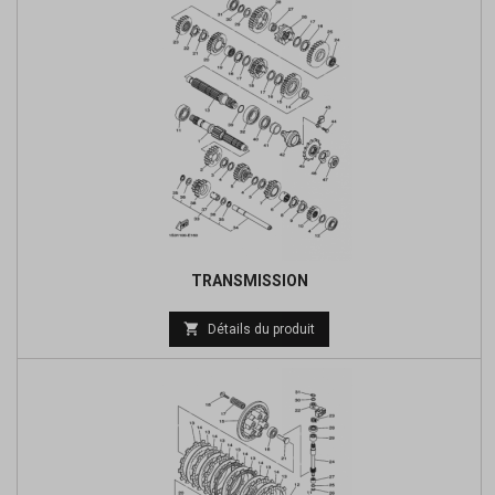
TRANSMISSION
Prix

Détails du produit
de
base