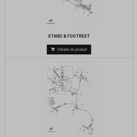
STAND & FOOTREST
Prix

Détails du produit
de
base