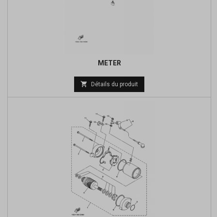
METER
Prix

Détails du produit
de
base