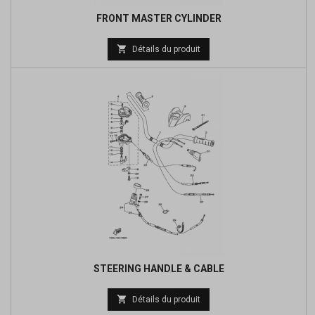
FRONT MASTER CYLINDER
Prix

Détails du produit
de
base
STEERING HANDLE & CABLE
Prix

Détails du produit
de