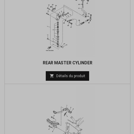
REAR MASTER CYLINDER
Prix

Détails du produit
de
base