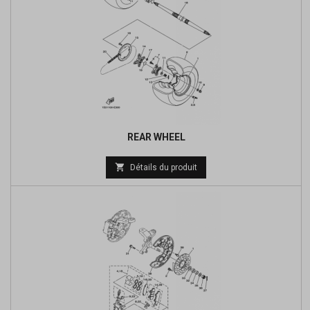
REAR WHEEL
Prix

Détails du produit
de
base