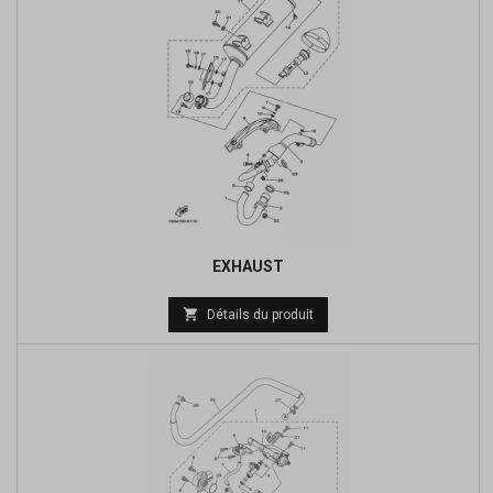
EXHAUST
Prix

Détails du produit
de
base