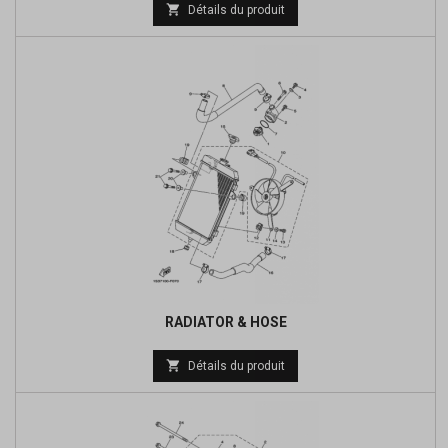
Prix

Détails du produit
de
base
RADIATOR & HOSE
Prix

Détails du produit
de
base