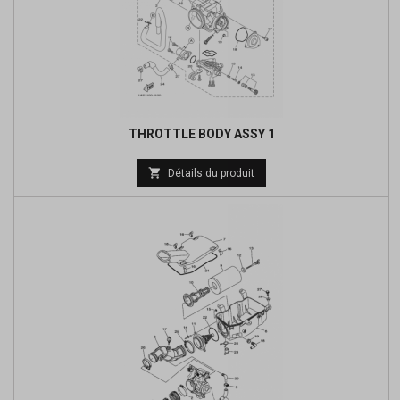
THROTTLE BODY ASSY 1
Prix

Détails du produit
de
base