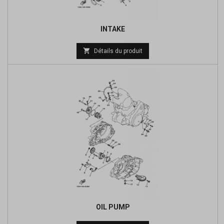
INTAKE
Prix

Détails du produit
de
base
OIL PUMP