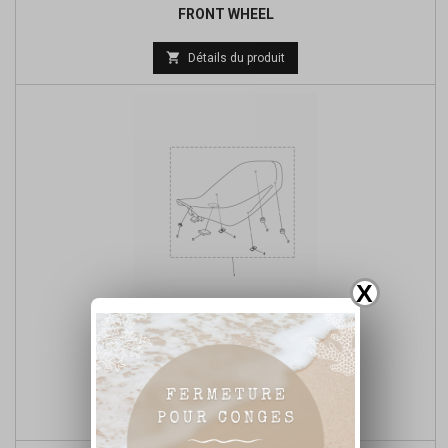
FRONT WHEEL
Prix

Détails du produit
de
base
X
SEAT

Détails du produit