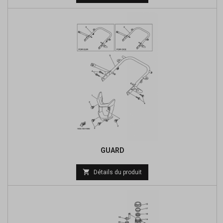
de
base
GUARD
Prix

Détails du produit
de
base