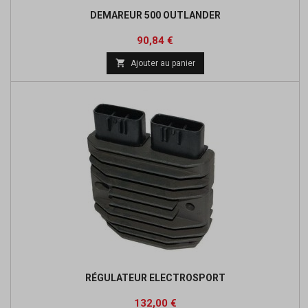
DEMAREUR 500 OUTLANDER
Prix
Prix
90,84 €
de

Ajouter au panier
base
RÉGULATEUR ELECTROSPORT
Prix
Prix
132,00 €