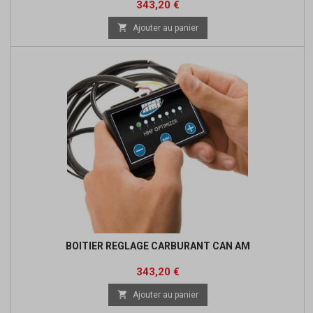
Prix
Prix
343,20 €
de

Ajouter au panier
base
BOITIER REGLAGE CARBURANT CAN AM
Prix
Prix
343,20 €
de

Ajouter au panier
base