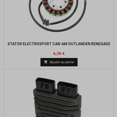
STATOR ELECTROSPORT CAN-AM OUTLANDER/RENEGADE
Prix
Prix
6,36 €
de

Ajouter au panier
base