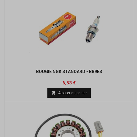
BOUGIE NGK STANDARD - BR9ES
Prix
Prix
6,53 €
de

Ajouter au panier
base