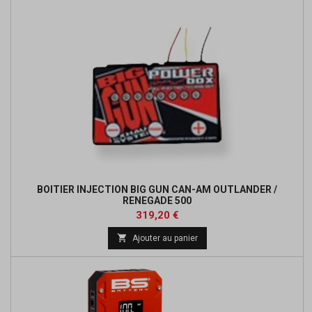
BOITIER INJECTION BIG GUN CAN-AM OUTLANDER /
RENEGADE 500
Prix
Prix
319,20 €
de

Ajouter au panier
base