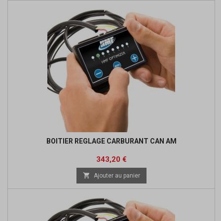
BOITIER REGLAGE CARBURANT CAN AM
Prix
Prix
343,20 €
de

Ajouter au panier
base