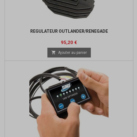
REGULATEUR OUTLANDER/RENEGADE
Prix
Prix
95,20 €
de

Ajouter au panier
base