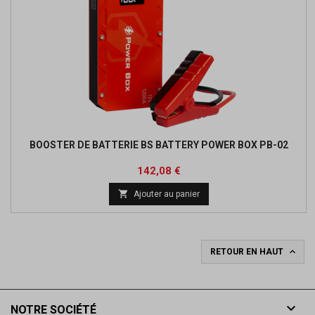
BOOSTER DE BATTERIE BS BATTERY POWER BOX PB-02
Prix
Prix
142,08 €
de

Ajouter au panier
base

RETOUR EN HAUT

NOTRE SOCIÉTÉ