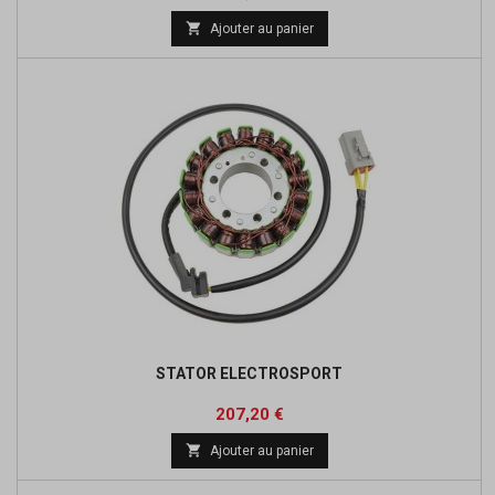
de

Ajouter au panier
base
STATOR ELECTROSPORT
Prix
Prix
207,20 €
de

Ajouter au panier
base