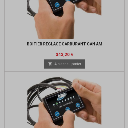
BOITIER REGLAGE CARBURANT CAN AM
Prix
Prix
343,20 €
de

Ajouter au panier
base