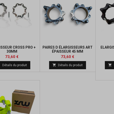
ISSEUR CROSS PRO +
PAIRES D ÉLARGISSEURS ART
ELARGI
30MM
ÉPAISSEUR 45 MM
Prix
Prix
Prix
Prix
73,60 €
73,60 €
de
de



Détails du produit
Détails du produit
base
base