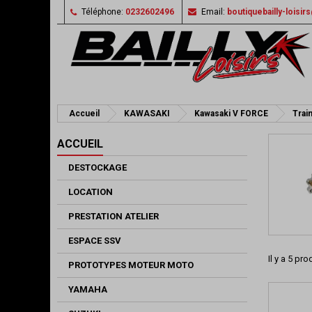
Téléphone:
0232602496
Email:
boutiquebailly-loisi
Accueil
KAWASAKI
Kawasaki V FORCE
Train
ACCUEIL
DESTOCKAGE
LOCATION
PRESTATION ATELIER
ESPACE SSV
Il y a 5 pro
PROTOTYPES MOTEUR MOTO
YAMAHA