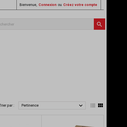
Bienvenue,
Connexion
ou
Créez votre compte




Trier par :
Pertinence