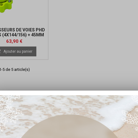
SSEURS DE VOIES PHD
 (4X144/156) + 45MM
NE FLUO (10X1.25)
Prix
Prix
63,90 €
de

Ajouter au panier
base
-5 de 5 article(s)