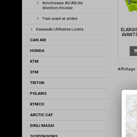
Amortisseur AV/AR/de
direction,Housse
Train avant et arrière
Kawasaki Utilitaires Loisirs
ELARGI
AVANTS
JAU
CAN AM
HONDA
KTM
Affichage 1
SYM
TRITON
POLARIS
KYMCO
ARCTIC CAT
DINLI MASAI
SUSPENSIONS