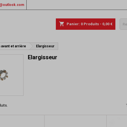
rs@outlook.com
shopping_cart
Panier:
0
Produits - 0,00 €
 avant et arrière
Elargisseur
Elargisseur
duits.