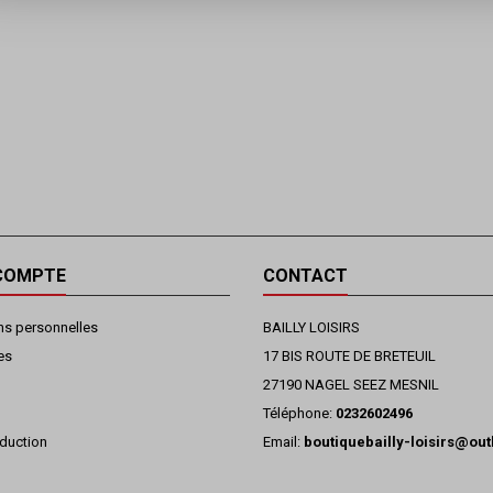
COMPTE
CONTACT
ns personnelles
BAILLY LOISIRS
es
17 BIS ROUTE DE BRETEUIL
27190 NAGEL SEEZ MESNIL
Téléphone:
0232602496
duction
Email:
boutiquebailly-loisirs@ou