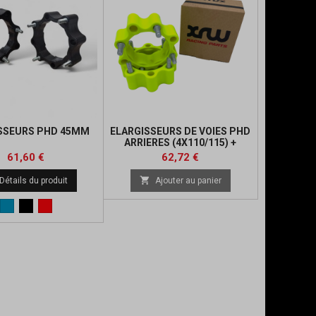
SSEURS PHD 45MM
ELARGISSEURS DE VOIES PHD
ARRIERES (4X110/115) +
45MM JAUNE FLUO (10X1.25)
Prix
Prix
Prix
Prix
61,60 €
62,72 €
de
de

Détails du produit
Ajouter au panier
base
base
Bleu
Noir
Rouge