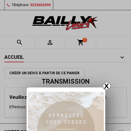
Téléphone:
0232602496
0


shopping_cart
ACCUEIL
CRÉER UN DEVIS À PARTIR DE CE PANIER
TRANSMISSION
X
Veuillez nous excuser pour le désagrément.
Effectuez une nouvelle recherche