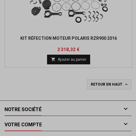
KIT RÉFECTION MOTEUR POLARIS RZR900 2016
Prix
2 318,32 €

Ajouter au panier

RETOUR EN HAUT

NOTRE SOCIÉTÉ

VOTRE COMPTE