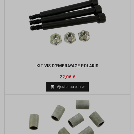
KIT VIS D'EMBRAYAGE POLARIS
Prix
Prix
22,06 €
de

Ajouter au panier
base