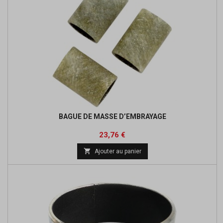
BAGUE DE MASSE D’EMBRAYAGE
Prix
Prix
23,76 €
de

Ajouter au panier
base