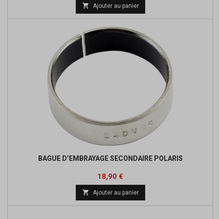
de

Ajouter au panier
base
BAGUE D’EMBRAYAGE SECONDAIRE POLARIS
Prix
Prix
18,90 €
de

Ajouter au panier
base