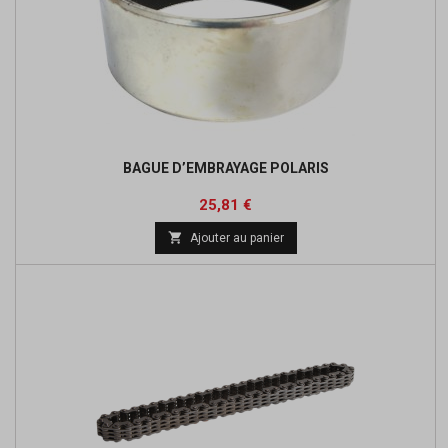
BAGUE D’EMBRAYAGE POLARIS
Prix
Prix
25,81 €
de

Ajouter au panier
base