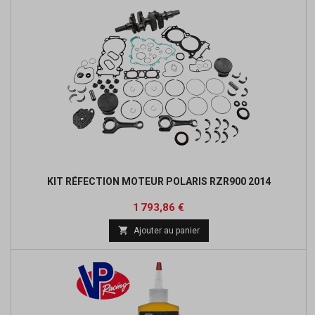
KIT RÉFECTION MOTEUR POLARIS RZR900 2014
Prix
Prix
1 793,86 €
de

Ajouter au panier
base