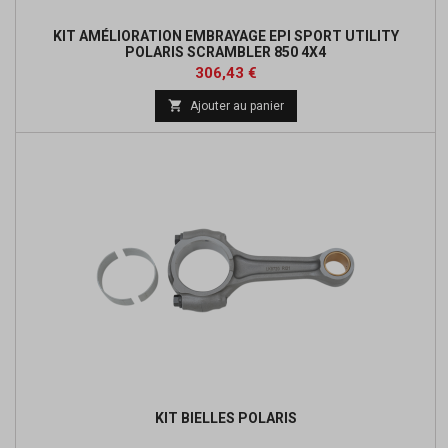
KIT AMÉLIORATION EMBRAYAGE EPI SPORT UTILITY
POLARIS SCRAMBLER 850 4X4
Prix
Prix
306,43 €
de

Ajouter au panier
base
KIT BIELLES POLARIS