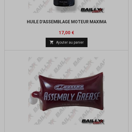
HUILE D'ASSEMBLAGE MOTEUR MAXIMA
Prix
17,00 €

Ajouter au panier