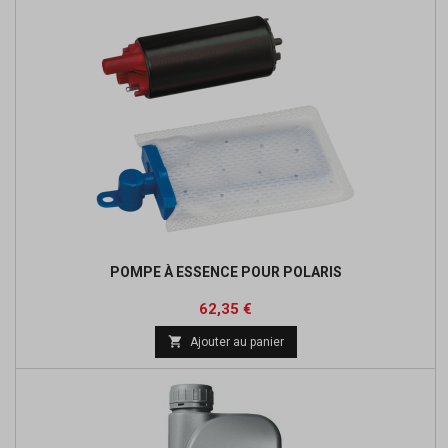
POMPE À ESSENCE POUR POLARIS
Prix
Prix
62,35 €
de

Ajouter au panier
base