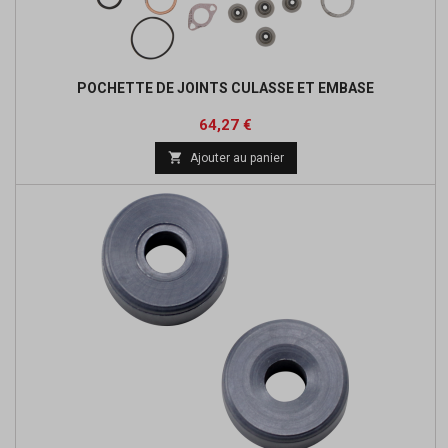
POCHETTE DE JOINTS CULASSE ET EMBASE
Prix
Prix
64,27 €
de

Ajouter au panier
base