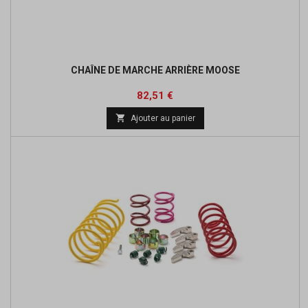
CHAÎNE DE MARCHE ARRIÈRE MOOSE
Prix
Prix
82,51 €
de

Ajouter au panier
base