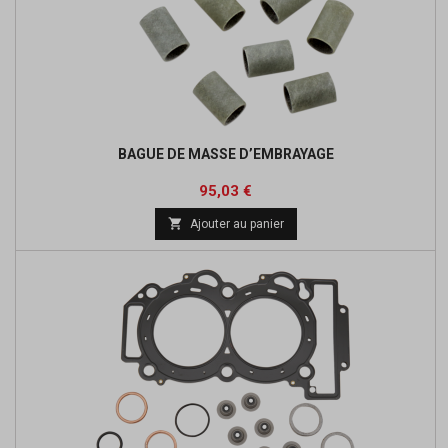
BAGUE DE MASSE D’EMBRAYAGE
Prix
Prix
95,03 €
de

Ajouter au panier
base