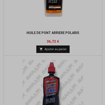
HUILE DE PONT ARRIERE POLARIS
Prix
36,72 €

Ajouter au panier