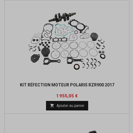
KIT RÉFECTION MOTEUR POLARIS RZR900 2017
Prix
Prix
1 955,05 €
de

Ajouter au panier
base