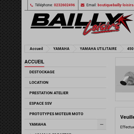
Téléphone:
0232602496
Email:
boutiquebailly-loisi
Accueil
YAMAHA
YAMAHA UTILITAIRE
450
ACCUEIL
DESTOCKAGE
LOCATION
PRESTATION ATELIER
ESPACE SSV
PROTOTYPES MOTEUR MOTO
Veuil
YAMAHA
Effectu