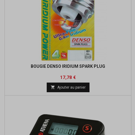
BOUGIE DENSO IRIDIUM SPARK PLUG
Prix
Prix
17,78 €
de

Ajouter au panier
base