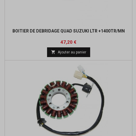
BOITIER DE DEBRIDAGE QUAD SUZUKI LTR +1400TR/MN
Prix
Prix
47,20 €
de

Ajouter au panier
base