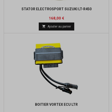
STATOR ELECTROSPORT SUZUKI LT-R450
Prix
Prix
168,00 €
de

Ajouter au panier
base
BOITIER VORTEX ECU LTR