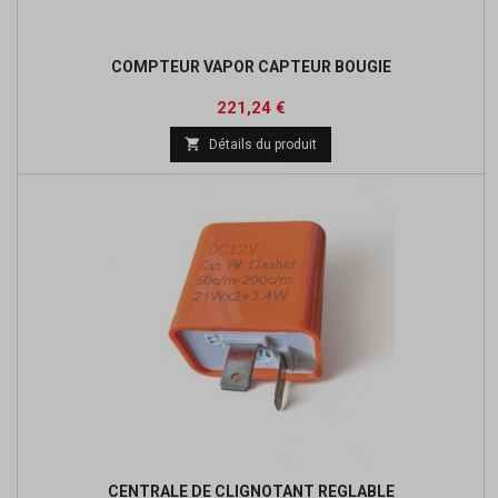
COMPTEUR VAPOR CAPTEUR BOUGIE
Prix
Prix
221,24 €
de

Détails du produit
base
CENTRALE DE CLIGNOTANT REGLABLE