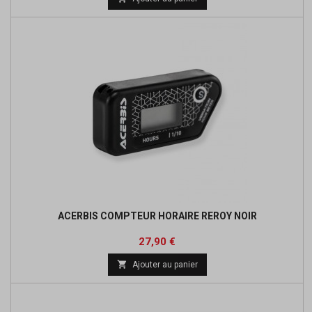
base
ACERBIS COMPTEUR HORAIRE REROY NOIR
Prix
Prix
27,90 €
de

Ajouter au panier
base