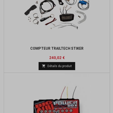
COMPTEUR TRAILTECH STIKER
Prix
240,02 €

Détails du produit