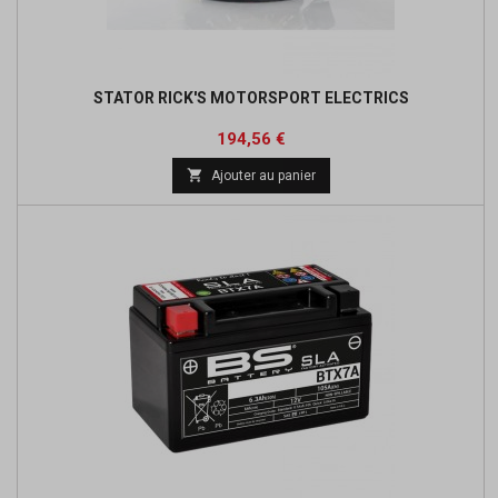
STATOR RICK'S MOTORSPORT ELECTRICS
Prix
Prix
194,56 €
de

Ajouter au panier
base