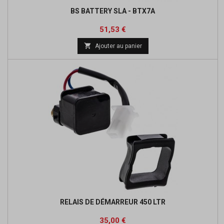
BS BATTERY SLA - BTX7A
Prix
Prix
51,53 €
de

Ajouter au panier
base
RELAIS DE DÉMARREUR 450 LTR
Prix
35,00 €