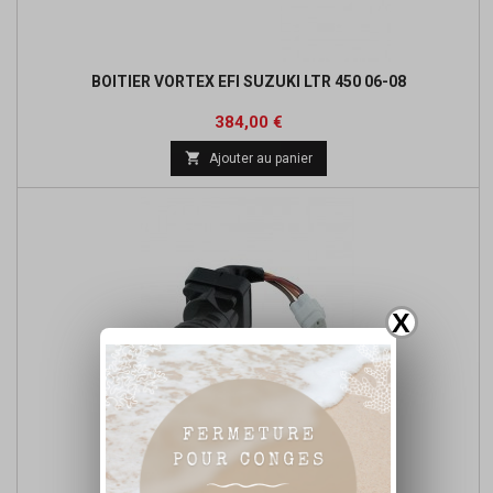
BOITIER VORTEX EFI SUZUKI LTR 450 06-08
Prix
Prix
384,00 €
de

Ajouter au panier
base
X