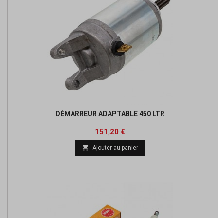
DÉMARREUR ADAPTABLE 450 LTR
Prix
Prix
151,20 €
de

Ajouter au panier
base