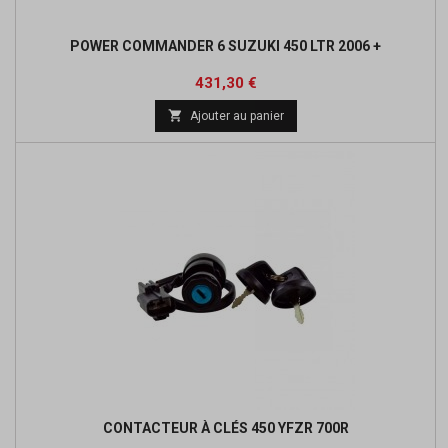
POWER COMMANDER 6 SUZUKI 450 LTR 2006 +
Prix
Prix
431,30 €
de

Ajouter au panier
base
CONTACTEUR À CLÉS 450 YFZR 700R