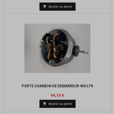

Ajouter au panier
PORTE CHARBON DE DEMARREUR 450 LTR
Prix
Prix
94,10 €
de

Ajouter au panier
base