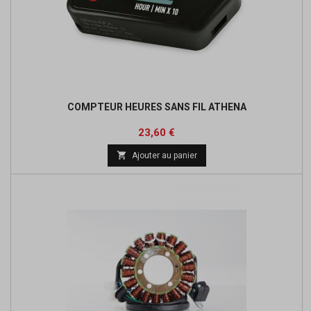
COMPTEUR HEURES SANS FIL ATHENA
Prix
Prix
23,60 €
de

Ajouter au panier
base