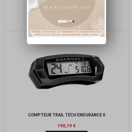
COMMUTATEUR D'ALLUMAGE SUZUKI
Prix
45,00 €

Ajouter au panier
COMPTEUR TRAIL TECH ENDURANCE II
Prix
190,19 €