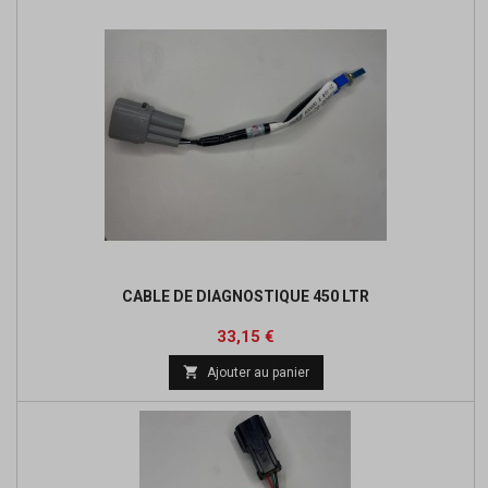
CABLE DE DIAGNOSTIQUE 450 LTR
Prix
Prix
33,15 €
de

Ajouter au panier
base