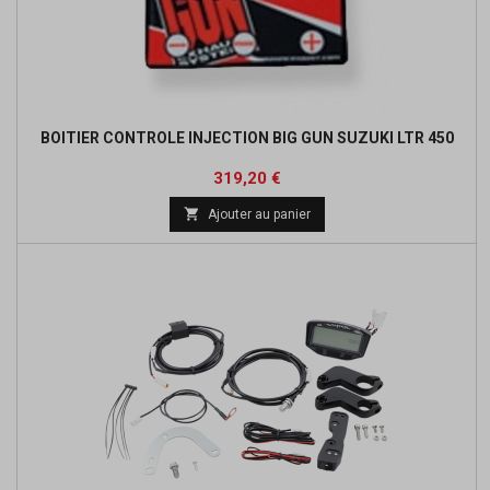
BOITIER CONTROLE INJECTION BIG GUN SUZUKI LTR 450
Prix
Prix
319,20 €
de

Ajouter au panier
base