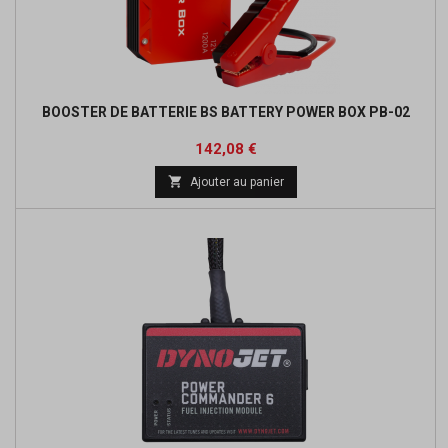
BOOSTER DE BATTERIE BS BATTERY POWER BOX PB-02
Prix
Prix
142,08 €
de

Ajouter au panier
base