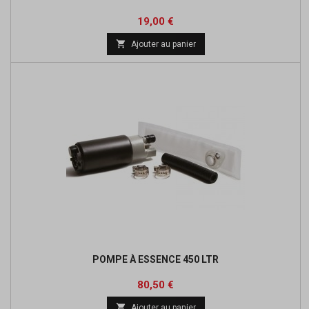
Prix
19,00 €

Ajouter au panier
POMPE À ESSENCE 450 LTR
Prix
Prix
80,50 €
de

Ajouter au panier