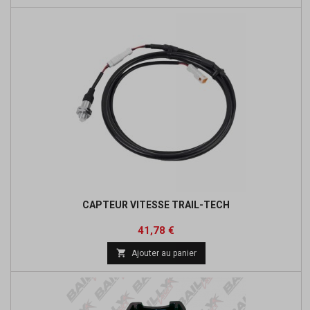
CAPTEUR VITESSE TRAIL-TECH
Prix
41,78 €

Ajouter au panier