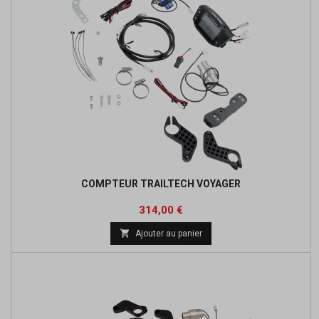
COMPTEUR TRAILTECH VOYAGER
Prix
Prix
314,00 €
de

Ajouter au panier
base