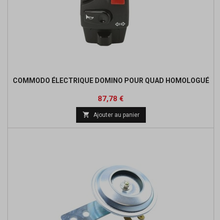
COMMODO ÉLECTRIQUE DOMINO POUR QUAD HOMOLOGUÉ
Prix
Prix
87,78 €
de

Ajouter au panier
base