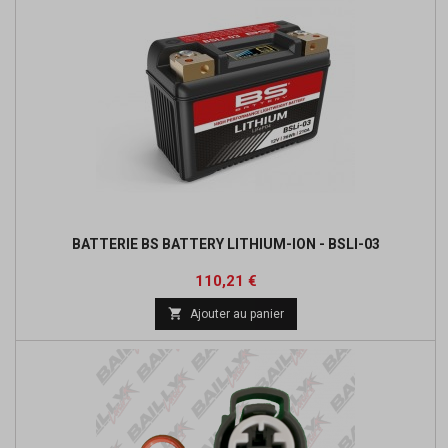
BATTERIE BS BATTERY LITHIUM-ION - BSLI-03
Prix
Prix
110,21 €
de

Ajouter au panier
base