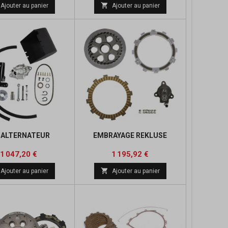
de

Ajouter au panier
Ajouter au panier
base
 ALTERNATEUR
EMBRAYAGE REKLUSE
Prix
Prix
Prix
Prix
1 047,20 €
1 195,92 €
de
de

Ajouter au panier
Ajouter au panier
base
base