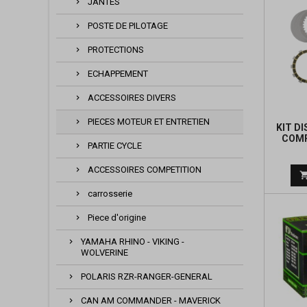
JANTES
POSTE DE PILOTAGE
PROTECTIONS
ECHAPPEMENT
ACCESSOIRES DIVERS
PIECES MOTEUR ET ENTRETIEN
KIT D
COMP
PARTIE CYCLE
YA
ACCESSOIRES COMPETITION
carrosserie
Piece d'origine
YAMAHA RHINO - VIKING -
WOLVERINE
POLARIS RZR-RANGER-GENERAL
CAN AM COMMANDER - MAVERICK