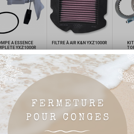
MPE A ESSENCE
FILTRE À AIR K&N YXZ1000R
KI
PLETE YXZ1000R
TO
Prix
Prix
Prix
291,67 €
68,94 €
de



Ajouter au panier
Ajouter au panier
base