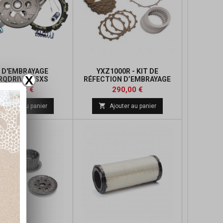
T D'EMBRAYAGE
YXZ1000R - KIT DE
X
RQDRIVE® SXS
RÉFECTION D’EMBRAYAGE
Prix
Prix
Prix
774,82 €
290,00 €
de

Ajouter au panier
Ajouter au panier
base