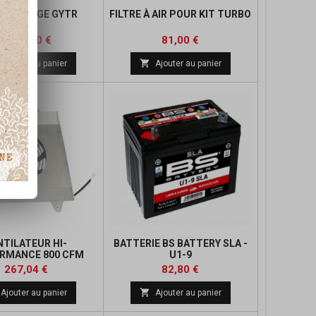
EMBRAYAGE GYTR
FILTRE À AIR POUR KIT TURBO
Prix
Prix
1 369,00 €
81,00 €

Ajouter au panier
Ajouter au panier
NTILATEUR HI-
BATTERIE BS BATTERY SLA -
RMANCE 800 CFM
U1-9
Prix
Prix
267,04 €
82,80 €

Ajouter au panier
Ajouter au panier