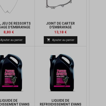
, JEU DE RESSORTS
JOINT DE CARTER
SAGE D'EMBRAYAGE
D'EMBRAYAGE
Prix
Prix
Prix
Prix
8,80 €
13,18 €
de
de

Ajouter au panier
Ajouter au panier
base
base
LIQUIDE DE
LIQUIDE DE
DISSEMENT EVANS
REFROIDISSEMENT EVANS