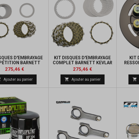
ISQUES D'EMBRAYAGE
KIT DISQUES D'EMBRAYAGE
KIT
ÉTITION BARNETT
COMPLET BARNETT KEVLAR
RESSO
MAHA YXZ1000R
YAMAHA YXZ1000R
BARNETT
Prix
Prix
Prix
Prix
275,46 €
275,46 €
de
de



Ajouter au panier
Ajouter au panier
base
base