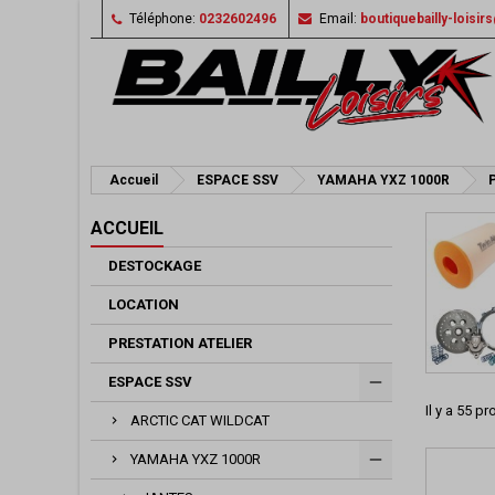
Téléphone:
0232602496
Email:
boutiquebailly-loisi
Accueil
ESPACE SSV
YAMAHA YXZ 1000R
ACCUEIL
DESTOCKAGE
LOCATION
PRESTATION ATELIER
ESPACE SSV
Il y a 55 pr
ARCTIC CAT WILDCAT
YAMAHA YXZ 1000R