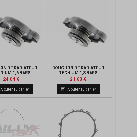
ON DE RADIATEUR
BOUCHON DE RADIATEUR
NIUM 1,6 BARS
TECNIUM 1,8 BARS
Prix
Prix
Prix
24,04 €
21,63 €
de

Ajouter au panier
Ajouter au panier
base