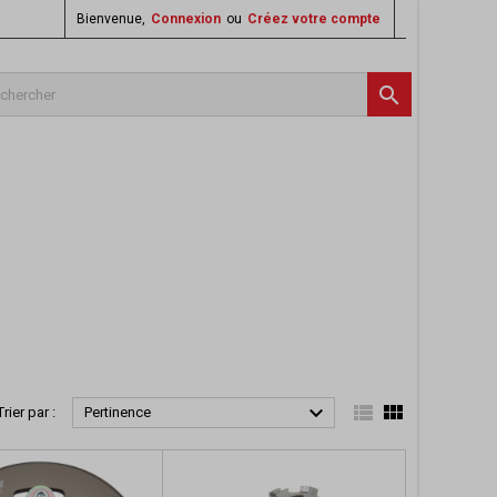
Bienvenue,
Connexion
ou
Créez votre compte




Trier par :
Pertinence