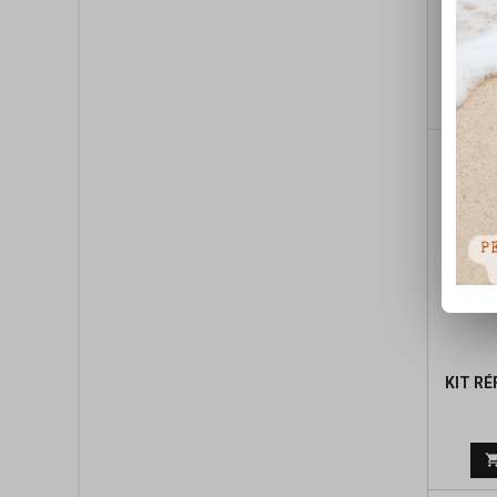
ARBR
YA
KIT R