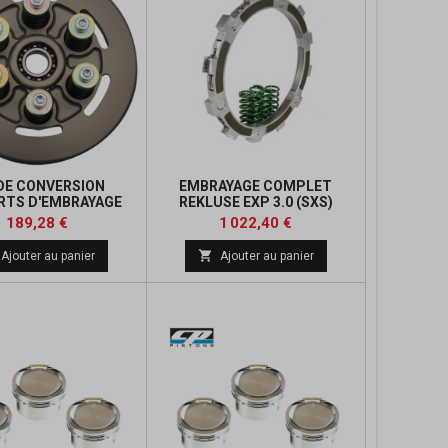
 DE CONVERSION
EMBRAYAGE COMPLET
RTS D'EMBRAYAGE
REKLUSE EXP 3.0 (SXS)
 YAMAHA YXZ1000R
Prix
Prix
Prix
Prix
189,28 €
1 022,40 €
de
de

Ajouter au panier
Ajouter au panier
base
base