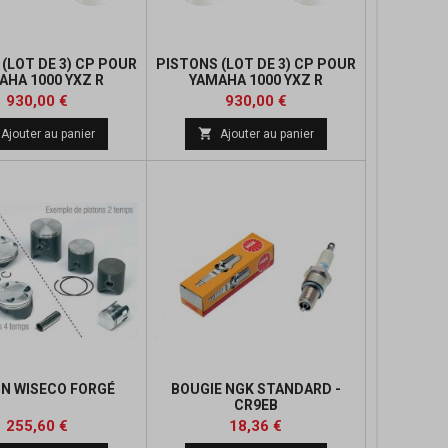
(LOT DE 3) CP POUR
PISTONS (LOT DE 3) CP POUR
AHA 1000 YXZ R
YAMAHA 1000 YXZ R
Prix
Prix
930,00 €
930,00 €

Ajouter au panier
Ajouter au panier
N WISECO FORGÉ
BOUGIE NGK STANDARD -
CR9EB
Prix
Prix
Prix
255,60 €
18,36 €