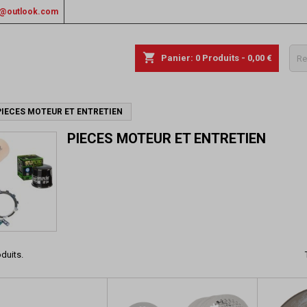
rs@outlook.com
shopping_cart
Panier:
0
Produits - 0,00 €
PIECES MOTEUR ET ENTRETIEN
PIECES MOTEUR ET ENTRETIEN
oduits.