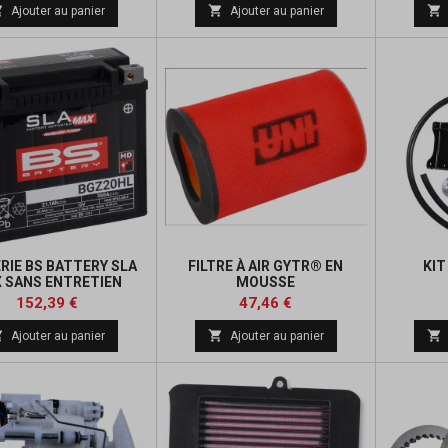
de
de



Ajouter au panier
Ajouter au panier
base
base
RIE BS BATTERY SLA
FILTRE À AIR GYTR® EN
KIT
 SANS ENTRETIEN
MOUSSE
ÉE USINE - BGZ20HL
Prix
Prix
Prix
152,39 €
47,46 €
de



Ajouter au panier
Ajouter au panier
base