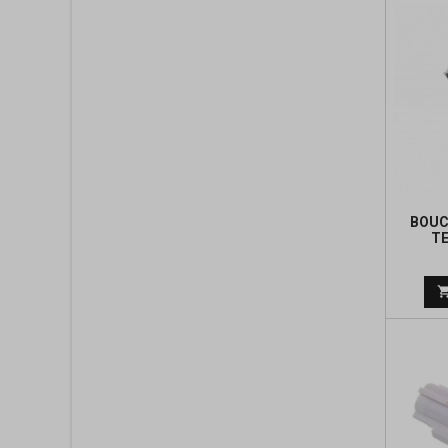
BOUC
TE