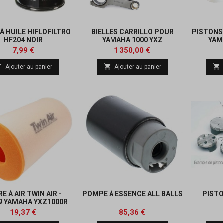
 À HUILE HIFLOFILTRO
BIELLES CARRILLO POUR
PISTONS 
HF204 NOIR
YAMAHA 1000 YXZ
YAM
Prix
Prix
Prix
Prix
7,99 €
1 350,00 €
de
de



Ajouter au panier
Ajouter au panier
base
base
RE À AIR TWIN AIR -
POMPE À ESSENCE ALL BALLS
PISTO
9 YAMAHA YXZ1000R
Prix
Prix
Prix
Prix
19,37 €
85,36 €