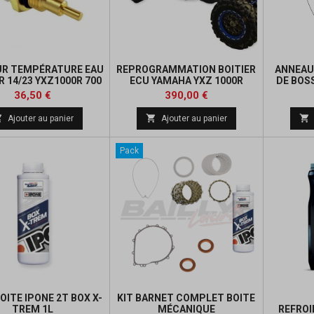
R TEMPÉRATURE EAU
REPROGRAMMATION BOITIER
ANNEAU
R 14/23 YXZ1000R 700
ECU YAMAHA YXZ 1000R
DE BOS
RAPTOR
Prix
Prix
36,50 €
390,00 €



Ajouter au panier
Ajouter au panier
Pack
OITE IPONE 2T BOX X-
KIT BARNET COMPLET BOITE
TREM 1L
MÉCANIQUE
REFROI