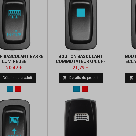
N BASCULANT BARRE
BOUTON BASCULANT
BOU
LUMINEUSE
COMMUTATEUR ON/OFF
ECLA
Prix
Prix
Prix
Prix
20,47 €
21,79 €
de
de



Détails du produit
Détails du produit
base
base
Bleu
Rouge
Bleu
Rouge