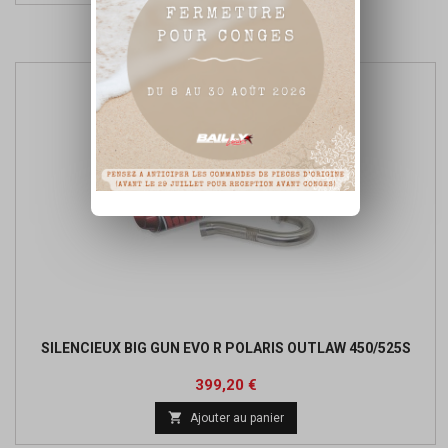
Affichage 1-1 de 1 article(s)
SILENCIEUX BIG GUN EVO R POLARIS OUTLAW 450/525S
Prix
Prix
399,20 €
de

Ajouter au panier
base