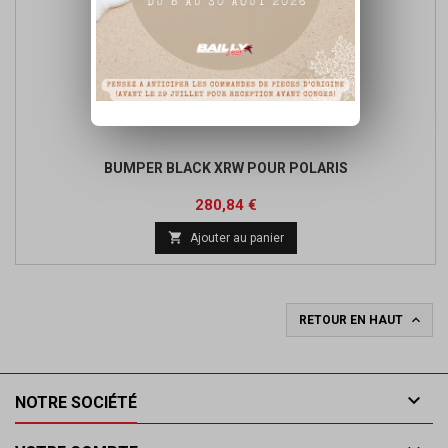
BUMPER BLACK XRW POUR POLARIS
Prix
Prix
280,84 €
de

Ajouter au panier
base

RETOUR EN HAUT

NOTRE SOCIÉTÉ