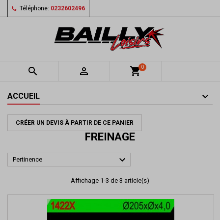
Téléphone:
0232602496
0


shopping_cart
ACCUEIL
CRÉER UN DEVIS À PARTIR DE CE PANIER
FREINAGE

Pertinence
Affichage 1-3 de 3 article(s)