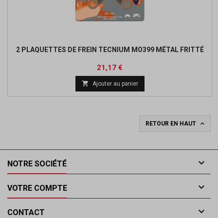
2 PLAQUETTES DE FREIN TECNIUM MO399 MÉTAL FRITTÉ
Prix
Prix
21,17 €
de

Ajouter au panier
base

RETOUR EN HAUT

NOTRE SOCIÉTÉ

VOTRE COMPTE

CONTACT