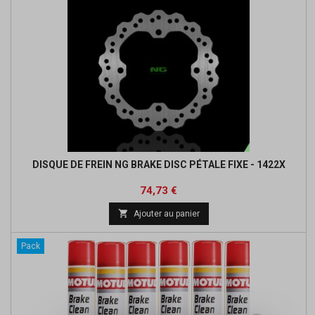
DISQUE DE FREIN NG BRAKE DISC PÉTALE FIXE - 1422X
Prix
Prix
74,73 €
de

Ajouter au panier
base
Pack