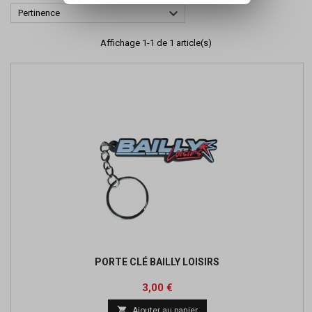

Pertinence
Affichage 1-1 de 1 article(s)
PORTE CLÉ BAILLY LOISIRS
Prix
3,00 €

Ajouter au panier