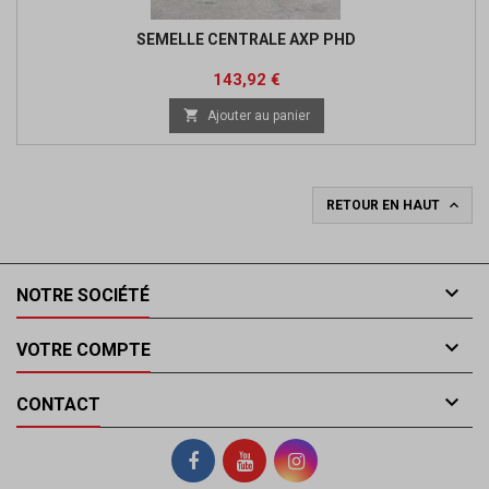
SEMELLE CENTRALE AXP PHD
Prix
Prix
143,92 €
de

Ajouter au panier
base

RETOUR EN HAUT

NOTRE SOCIÉTÉ

VOTRE COMPTE

CONTACT