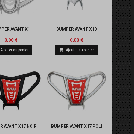
PER AVANT X1
BUMPER AVANT X10
Prix
Prix
0,00 €
0,00 €

Ajouter au panier
Ajouter au panier
R AVANT X17 NOIR
BUMPER AVANT X17 POLI