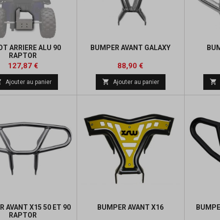
OT ARRIERE ALU 90
BUMPER AVANT GALAXY
BUM
RAPTOR
Prix
Prix
Prix
Prix
127,87 €
88,90 €
de
de



Ajouter au panier
Ajouter au panier
base
base
 AVANT X15 50 ET 90
BUMPER AVANT X16
BUMPE
RAPTOR