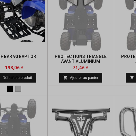
F BAR 90 RAPTOR
PROTECTIONS TRIANGLE
PROTE
AVANT ALUMINIUM
Prix
Prix
Prix
Prix
198,06 €
71,46 €
de
de



Détails du produit
Ajouter au panier
base
base
Noir
Alu