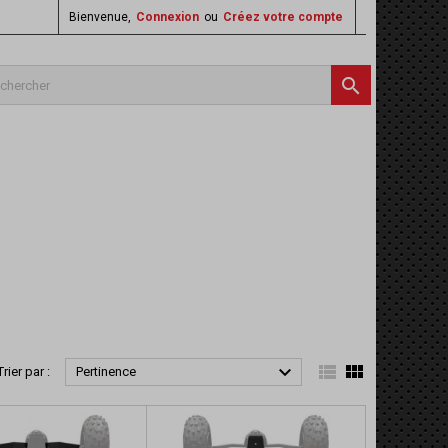
Bienvenue,
Connexion
ou
Créez votre compte




Trier par :
Pertinence