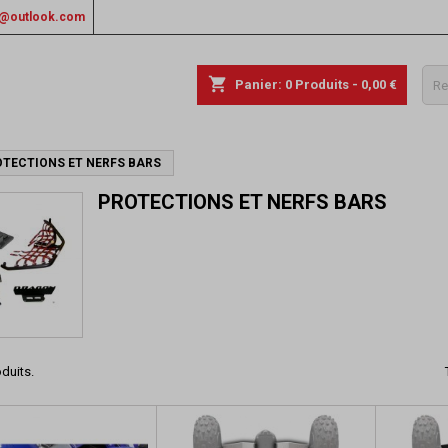
rs@outlook.com
shopping_cart
Panier:
0
Produits - 0,00 €
TECTIONS ET NERFS BARS
PROTECTIONS ET NERFS BARS
oduits.