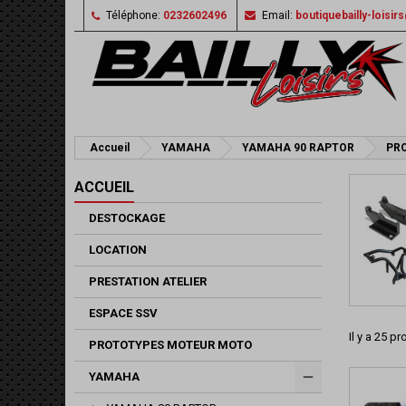
Téléphone:
0232602496
Email:
boutiquebailly-loisi
Accueil
YAMAHA
YAMAHA 90 RAPTOR
PRO
ACCUEIL
DESTOCKAGE
LOCATION
PRESTATION ATELIER
ESPACE SSV
Il y a 25 pr
PROTOTYPES MOTEUR MOTO
YAMAHA