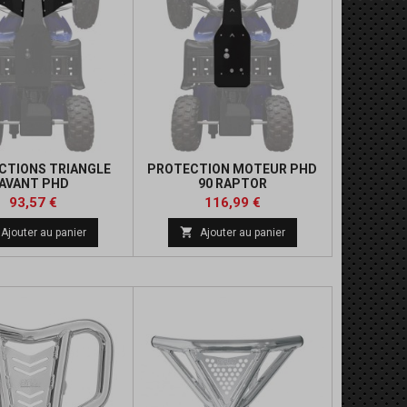
CTIONS TRIANGLE
PROTECTION MOTEUR PHD
AVANT PHD
90 RAPTOR
Prix
Prix
Prix
Prix
93,57 €
116,99 €
de
de

Ajouter au panier
Ajouter au panier
base
base