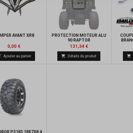
MPER AVANT XR8
PROTECTION MOTEUR ALU
COUPE
90 RAPTOR
BRAN
Prix
Prix
0,00 €
131,34 €



Ajouter au panier
Détails du produit
BOR P3183 18X7X8 4