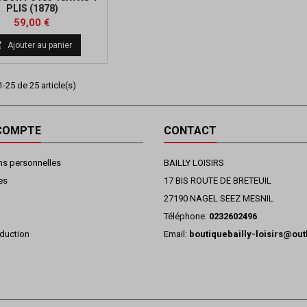
PLIS (1878)
Prix
59,00 €

Ajouter au panier
-25 de 25 article(s)
COMPTE
CONTACT
ns personnelles
BAILLY LOISIRS
es
17 BIS ROUTE DE BRETEUIL
27190 NAGEL SEEZ MESNIL
Téléphone:
0232602496
duction
Email:
boutiquebailly-loisirs@ou