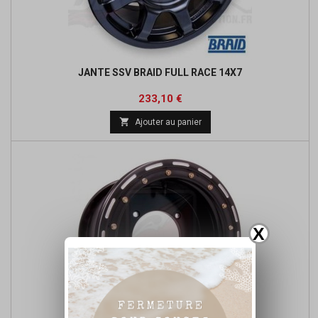
JANTE SSV BRAID FULL RACE 14X7
Prix
Prix
233,10 €
de

Ajouter au panier
base
X