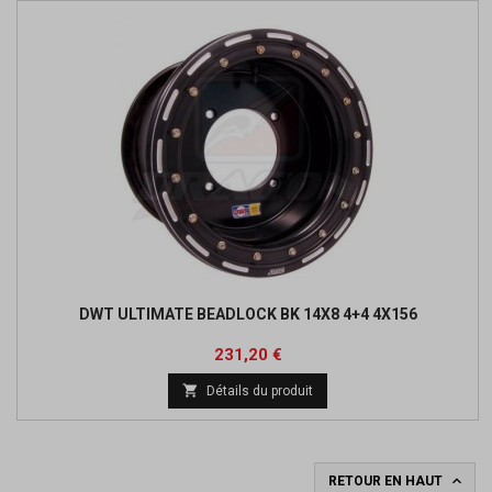
DWT ULTIMATE BEADLOCK BK 14X8 4+4 4X156
Prix
Prix
231,20 €
de

Détails du produit
base

RETOUR EN HAUT