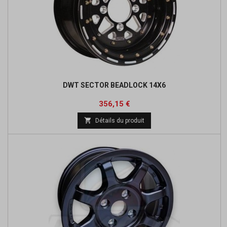
DWT SECTOR BEADLOCK 14X6
Prix
Prix
356,15 €
de

Détails du produit
base