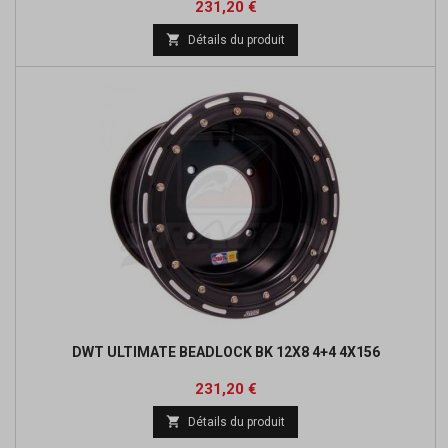
Prix
Prix
231,20 €
de

Détails du produit
base
DWT ULTIMATE BEADLOCK BK 12X8 4+4 4X156
Prix
Prix
231,20 €
de

Détails du produit
base