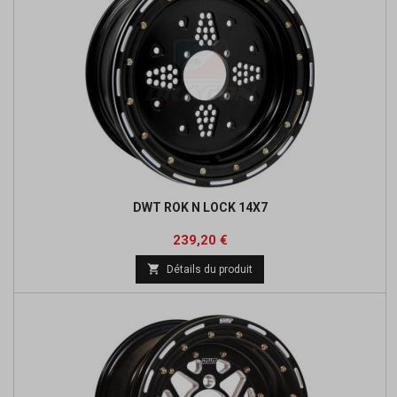
DWT ROK N LOCK 14X7
Prix
Prix
239,20 €
de

Détails du produit
base