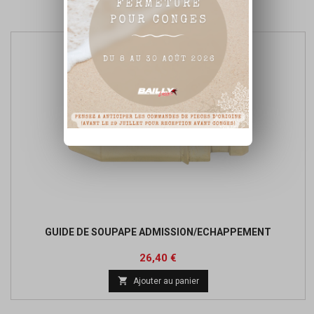
Affichage 1-1 de 1 article(s)
GUIDE DE SOUPAPE ADMISSION/ECHAPPEMENT
Prix
Prix
26,40 €
de

Ajouter au panier
base