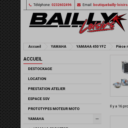
Téléphone:
0232602496
Email:
boutiquebailly-loisi
Accueil
YAMAHA
YAMAHA 450 YFZ
Pièce 
ACCUEIL
DESTOCKAGE
LOCATION
PRESTATION ATELIER
ESPACE SSV
Il y a 16 pr
PROTOTYPES MOTEUR MOTO
YAMAHA