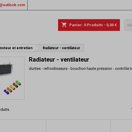
rs@outlook.com
shopping_cart
Panier:
0
Produits - 0,00 €
moteur et entretien
Radiateur - ventilateur
Radiateur - ventilateur
durites - refroidisseurs - bouchon haute pression - contrôle
oduits.