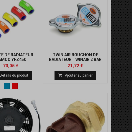
TE DE RADIATEUR
TWIN AIR BOUCHON DE
AMCO YFZ450
RADIATEUR TWINAIR 2 BAR
Prix
Prix
Prix
Prix
73,05 €
21,72 €
de
de

Détails du produit
Ajouter au panier
base
base
Bleu
Rouge