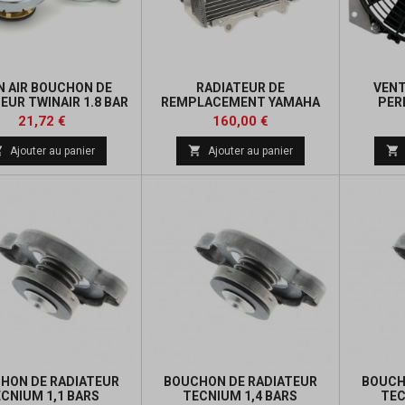
N AIR BOUCHON DE
RADIATEUR DE
VENT
EUR TWINAIR 1.8 BAR
REMPLACEMENT YAMAHA
PER
YFZ 450
Prix
Prix
Prix
Prix
21,72 €
160,00 €
de
de



Ajouter au panier
Ajouter au panier
base
base
HON DE RADIATEUR
BOUCHON DE RADIATEUR
BOUCH
CNIUM 1,1 BARS
TECNIUM 1,4 BARS
TEC