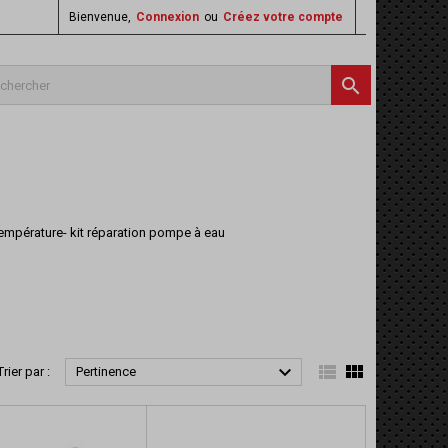
Bienvenue,
Connexion
ou
Créez votre compte

 température- kit réparation pompe à eau



Trier par :
Pertinence