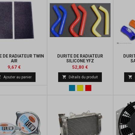
 DE RADIATEUR TWIN
DURITE DE RADIATEUR
DURI
AIR
SILICONE YFZ
S
Prix
Prix
Prix
Prix
9,67 €
52,80 €
de
de



Ajouter au panier
Détails du produit
base
base
Bleu
Jaune
Rouge