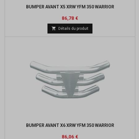
BUMPER AVANT X5 XRW YFM 350 WARRIOR
Prix
Prix
86,78 €
de

Détails du produit
base
BUMPER AVANT X6 XRW YFM 350 WARRIOR
Prix
Prix
86,06 €