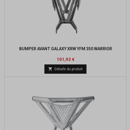
BUMPER AVANT GALAXY XRW YFM 350 WARRIOR
Prix
Prix
101,93 €
de

Détails du produit
base