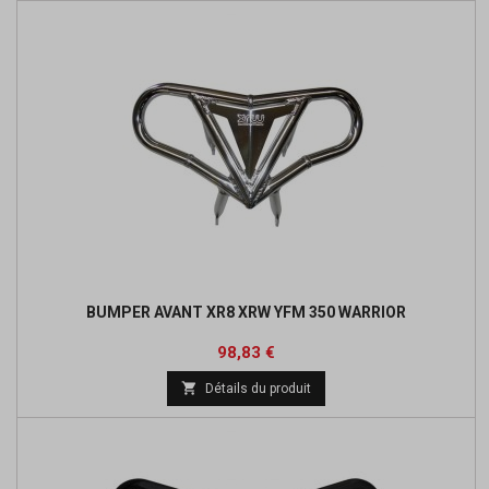
BUMPER AVANT XR8 XRW YFM 350 WARRIOR
Prix
Prix
98,83 €
de

Détails du produit
base