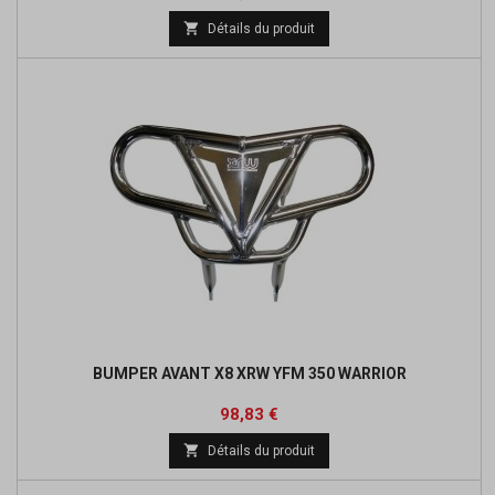
de

Détails du produit
base
BUMPER AVANT X8 XRW YFM 350 WARRIOR
Prix
Prix
98,83 €
de

Détails du produit
base