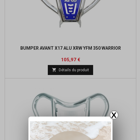
BUMPER AVANT X17 ALU XRW YFM 350 WARRIOR
Prix
Prix
105,97 €
de

Détails du produit
base
X