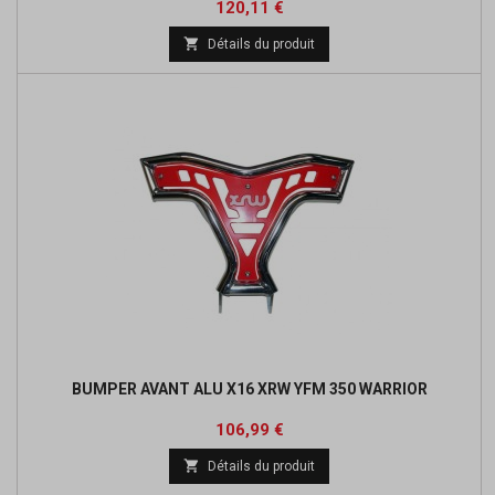
Prix
Prix
120,11 €
de

Détails du produit
base
BUMPER AVANT ALU X16 XRW YFM 350 WARRIOR
Prix
Prix
106,99 €
de

Détails du produit
base