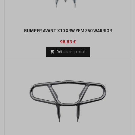
BUMPER AVANT X10 XRW YFM 350 WARRIOR
Prix
Prix
98,83 €
de

Détails du produit
base