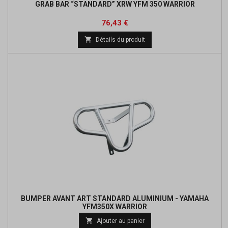
GRAB BAR “STANDARD” XRW YFM 350 WARRIOR
Prix
Prix
76,43 €
de

Détails du produit
base
BUMPER AVANT ART STANDARD ALUMINIUM - YAMAHA
YFM350X WARRIOR
Prix

Ajouter au panier