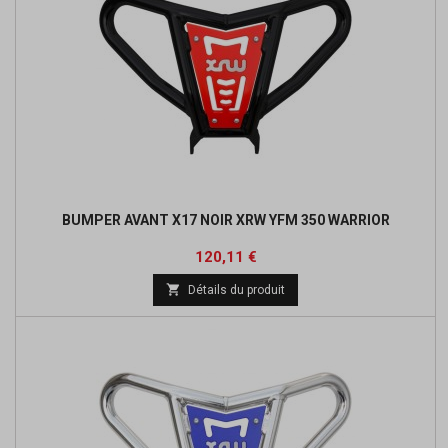
BUMPER AVANT X17 NOIR XRW YFM 350 WARRIOR
Prix
Prix
120,11 €
de

Détails du produit
base