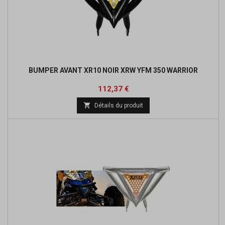
BUMPER AVANT XR10 NOIR XRW YFM 350 WARRIOR
Prix
Prix
112,37 €
de

Détails du produit
base