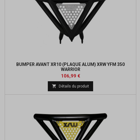
BUMPER AVANT XR10 (PLAQUE ALUM) XRW YFM 350
WARRIOR
Prix
Prix
106,99 €
de

Détails du produit
base