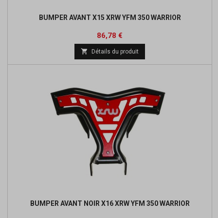
BUMPER AVANT X15 XRW YFM 350 WARRIOR
Prix
Prix
86,78 €
de

Détails du produit
base
BUMPER AVANT NOIR X16 XRW YFM 350 WARRIOR