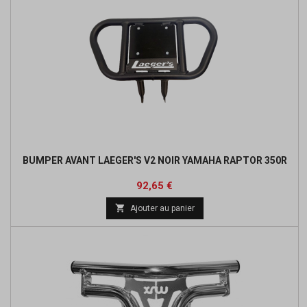
BUMPER AVANT LAEGER'S V2 NOIR YAMAHA RAPTOR 350R
Prix
Prix
92,65 €
de

Ajouter au panier
base