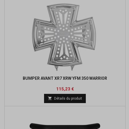
BUMPER AVANT XR7 XRW YFM 350 WARRIOR
Prix
Prix
115,23 €
de

Détails du produit
base