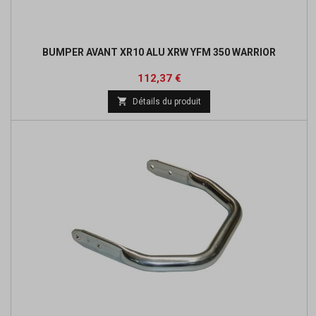
BUMPER AVANT XR10 ALU XRW YFM 350 WARRIOR
Prix
Prix
112,37 €
de

Détails du produit
base