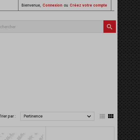
Bienvenue,
Connexion
ou
Créez votre compte




Trier par :
Pertinence