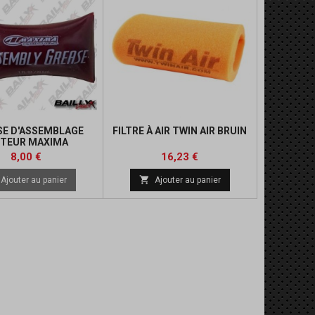
SE D'ASSEMBLAGE
FILTRE À AIR TWIN AIR BRUIN
TEUR MAXIMA
Prix
Prix
Prix
8,00 €
16,23 €
de

Ajouter au panier
Ajouter au panier
base