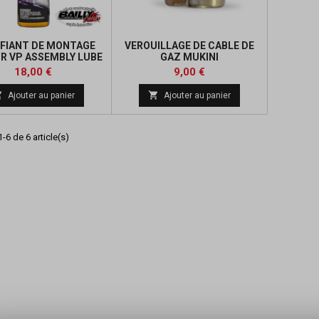
IFIANT DE MONTAGE
VEROUILLAGE DE CABLE DE
R VP ASSEMBLY LUBE
GAZ MUKINI
(355 ML)
Prix
Prix
18,00 €
9,00 €


Ajouter au panier
Ajouter au panier
-6 de 6 article(s)