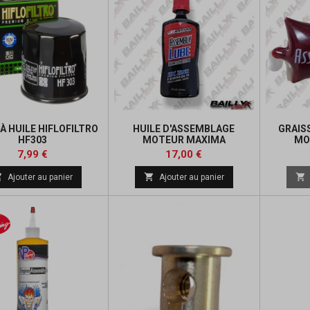
 À HUILE HIFLOFILTRO
HUILE D'ASSEMBLAGE
GRAIS
HF303
MOTEUR MAXIMA
MO
Prix
Prix
Prix
7,99 €
17,00 €
de



Ajouter au panier
Ajouter au panier
base