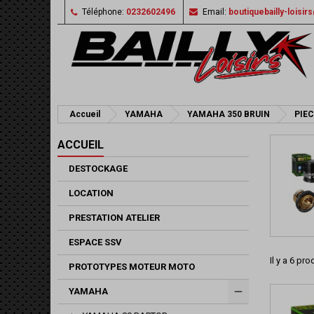
Téléphone:
0232602496
Email:
boutiquebailly-loisi
Accueil
YAMAHA
YAMAHA 350 BRUIN
PIE
ACCUEIL
DESTOCKAGE
LOCATION
PRESTATION ATELIER
ESPACE SSV
Il y a 6 pro
PROTOTYPES MOTEUR MOTO
YAMAHA