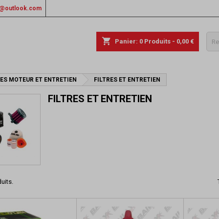
rs@outlook.com
shopping_cart
Panier:
0
Produits - 0,00 €
CES MOTEUR ET ENTRETIEN
FILTRES ET ENTRETIEN
FILTRES ET ENTRETIEN
duits.