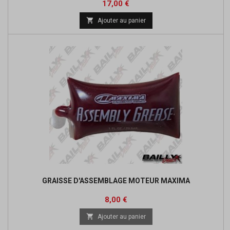
Prix
17,00 €

Ajouter au panier
GRAISSE D'ASSEMBLAGE MOTEUR MAXIMA
Prix
8,00 €

Ajouter au panier