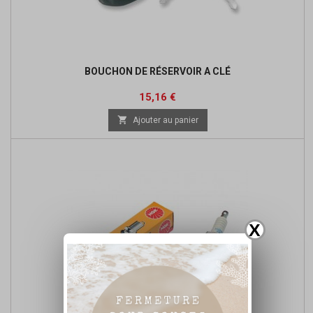
BOUCHON DE RÉSERVOIR A CLÉ
Prix
Prix
15,16 €
de

Ajouter au panier
base
X