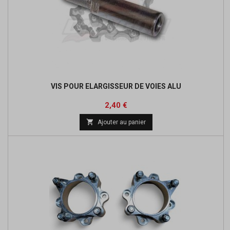
VIS POUR ELARGISSEUR DE VOIES ALU
Prix
Prix
2,40 €
de

Ajouter au panier
base