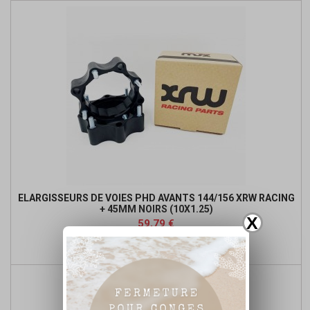
ELARGISSEURS DE VOIES PHD AVANTS 144/156 XRW RACING
+ 45MM NOIRS (10X1.25)
X
Prix
Prix
59,79 €
de

Ajouter au panier
base