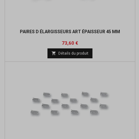
PAIRES D ÉLARGISSEURS ART ÉPAISSEUR 45 MM
Prix
Prix
73,60 €
de

Détails du produit
base