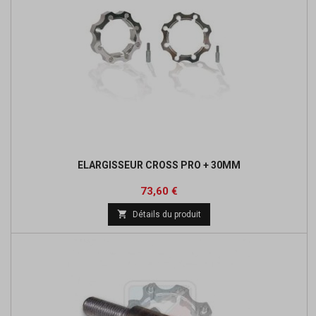
ELARGISSEUR CROSS PRO + 30MM
Prix
Prix
73,60 €
de

Détails du produit
base