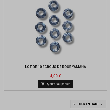
LOT DE 10 ÉCROUS DE ROUE YAMAHA
Prix
4,00 €

Ajouter au panier

RETOUR EN HAUT