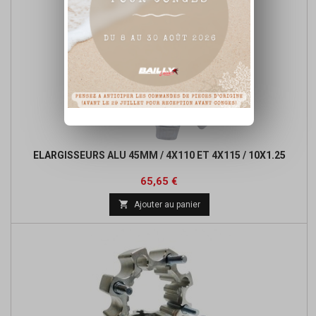
ELARGISSEURS ALU 45MM / 4X110 ET 4X115 / 10X1.25
Prix
65,65 €

Ajouter au panier