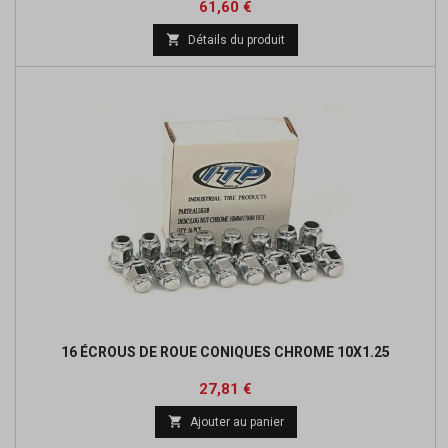
Prix
Prix
61,60 €
de

Détails du produit
base
16 ÉCROUS DE ROUE CONIQUES CHROME 10X1.25
Prix
Prix
27,81 €
de

Ajouter au panier
base