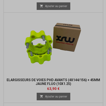
de

Ajouter au panier
base
ELARGISSEURS DE VOIES PHD AVANTS (4X144/156) + 45MM
JAUNE FLUO (10X1.25)
Prix
Prix
63,90 €
de

Ajouter au panier
base