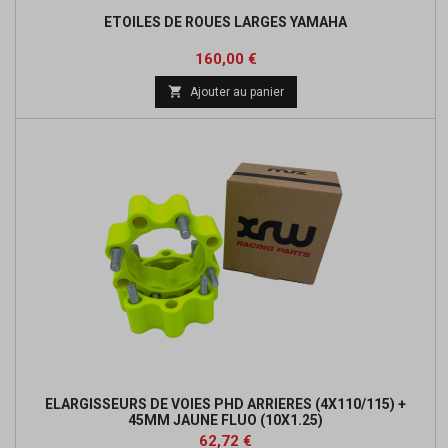
ETOILES DE ROUES LARGES YAMAHA
Prix
160,00 €

Ajouter au panier
ELARGISSEURS DE VOIES PHD ARRIERES (4X110/115) +
45MM JAUNE FLUO (10X1.25)
Prix
Prix
62,72 €