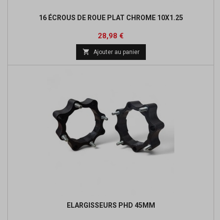
16 ÉCROUS DE ROUE PLAT CHROME 10X1.25
Prix
28,98 €

Ajouter au panier
ELARGISSEURS PHD 45MM