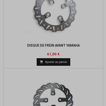
DISQUE DE FREIN AVANT YAMAHA
Prix
61,00 €

Ajouter au panier