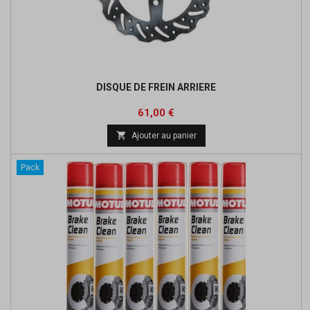
DISQUE DE FREIN ARRIERE
Prix
61,00 €

Ajouter au panier
Pack