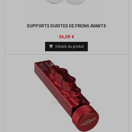
SUPPORTS DURITES DE FREINS AVANTS
Prix
Prix
36,00 €
de

Détails du produit
base