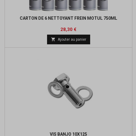
CARTON DE 6 NETTOYANT FREIN MOTUL 750ML
Prix
Prix
28,30 €
de

Ajouter au panier
base
VIS BANJO 10X125