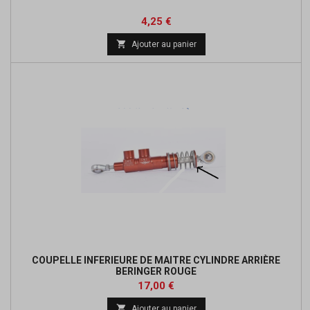
Prix
Prix
4,25 €
de

Ajouter au panier
base
COUPELLE INFERIEURE DE MAITRE CYLINDRE ARRIÈRE
BERINGER ROUGE
Prix
17,00 €

Ajouter au panier