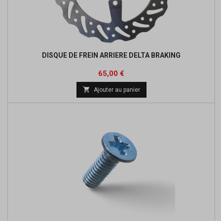
DISQUE DE FREIN ARRIERE DELTA BRAKING
Prix
65,00 €

Ajouter au panier