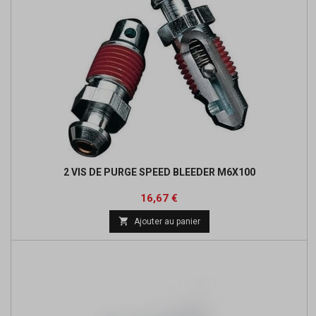
2 VIS DE PURGE SPEED BLEEDER M6X100
Prix
16,67 €

Ajouter au panier