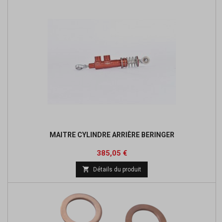
MAITRE CYLINDRE ARRIÈRE BERINGER
Prix
Prix
385,05 €
de

Détails du produit
base