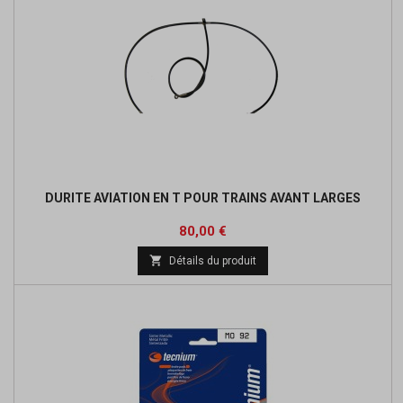
DURITE AVIATION EN T POUR TRAINS AVANT LARGES
Prix
Prix
80,00 €
de

Détails du produit
base