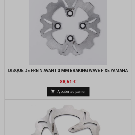
DISQUE DE FREIN AVANT 3 MM BRAKING WAVE FIXE YAMAHA
Prix
Prix
88,61 €
de

Ajouter au panier
base