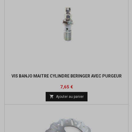
VIS BANJO MAITRE CYLINDRE BERINGER AVEC PURGEUR
Prix
Prix
7,65 €
de

Ajouter au panier
base