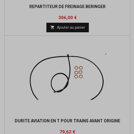
REPARTITEUR DE FREINAGE BERINGER
Prix
Prix
306,00 €
de

Ajouter au panier
base
DURITE AVIATION EN T POUR TRAINS AVANT ORIGINE
Prix
Prix
79,62 €