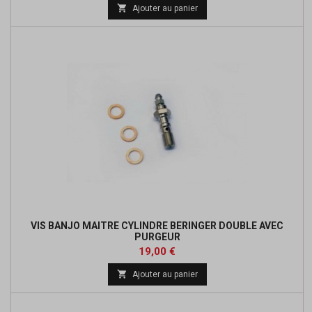

Ajouter au panier
VIS BANJO MAITRE CYLINDRE BERINGER DOUBLE AVEC
PURGEUR
Prix
19,00 €

Ajouter au panier