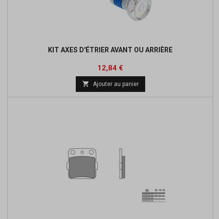
KIT AXES D'ÉTRIER AVANT OU ARRIÈRE
Prix
Prix
12,84 €
de

Ajouter au panier
base