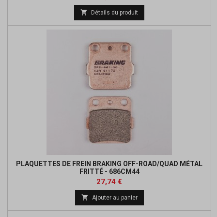
de

Détails du produit
base
PLAQUETTES DE FREIN BRAKING OFF-ROAD/QUAD MÉTAL
FRITTÉ - 686CM44
Prix
Prix
27,74 €
de

Ajouter au panier
base