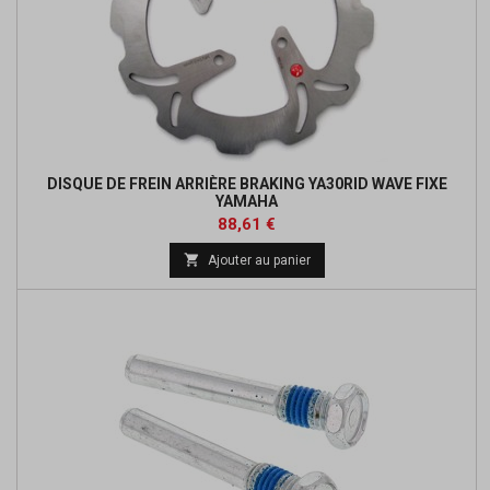
DISQUE DE FREIN ARRIÈRE BRAKING YA30RID WAVE FIXE
YAMAHA
Prix
Prix
88,61 €
de

Ajouter au panier
base